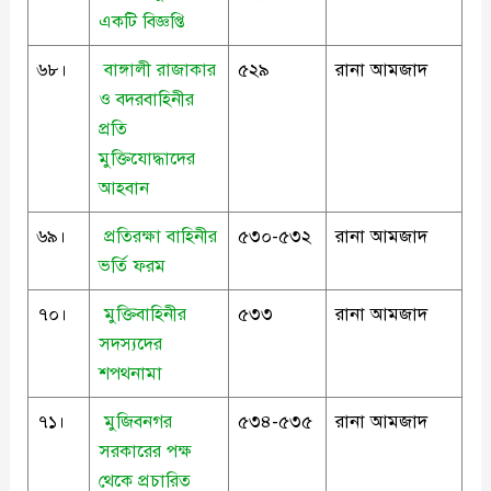
একটি বিজ্ঞপ্তি
৬৮।
বাঙ্গালী রাজাকার
৫২৯
রানা আমজাদ
ও বদরবাহিনীর
প্রতি
মুক্তিযোদ্ধাদের
আহবান
৬৯।
প্রতিরক্ষা বাহিনীর
৫৩০-৫৩২
রানা আমজাদ
ভর্তি ফরম
৭০।
মুক্তিবাহিনীর
৫৩৩
রানা আমজাদ
সদস্যদের
শপথনামা
৭১।
মুজিবনগর
৫৩৪-৫৩৫
রানা আমজাদ
সরকারের পক্ষ
থেকে প্রচারিত