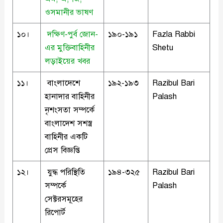
ওসমানীর ভাষণ
১০।
দক্ষিণ-পুর্ব জোন-
১৯০-১৯১
Fazla Rabbi
এর মুক্তিবাহিনীর
Shetu
লড়াইয়ের খবর
১১।
বাংলাদেশে
১৯২-১৯৩
Razibul Bari
হানাদার বাহিনীর
Palash
নৃশংসতা সম্পর্কে
বাংলাদেশ সশস্ত্র
বাহিনীর একটি
প্রেস বিজ্ঞপ্তি
১২।
যুদ্ধ পরিস্থিতি
১৯৪-৩২৫
Razibul Bari
সম্পর্কে
Palash
সেক্টরসমূহের
রিপোর্ট