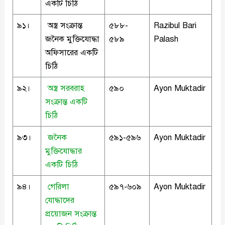
একটি চিঠি
৯১।
অস্ত্র সংক্রান্ত
৫৮৮-
Razibul Bari
জনৈক মুক্তিযোদ্ধা
৫৮৯
Palash
অফিসারের একটি
চিঠি
৯২।
অস্ত্র সরবরাহ
৫৯০
Ayon Muktadir
সংক্রান্ত একটি
চিঠি
৯৩।
জনৈক
৫৯১-৫৯৬
Ayon Muktadir
মুক্তিযোদ্ধার
একটি চিঠি
৯৪।
গেরিলা
৫৯৭-৬০৯
Ayon Muktadir
যোদ্ধাদের
প্রয়োজন সংক্রান্ত