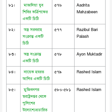
৮১।
মাজদিয়া যুব
৫৭৬
Aadrita
শিবির কর্ত্রিপক্ষের
Mahzabeen
একটি চিঠি
৮২।
অস্ত্র সরবরাহ
৫৭৭
Razibul Bari
সংক্রান্ত একটি
Palash
চিঠি
৮৩।
অস্ত্র সংক্রান্ত
৫৭৮
Ayon Muktadir
একটি চিঠি
৮৪।
নায়েক হযরত
৫৭৯
Rashed Islam
আলির একটি চিঠি
৮৫।
মুজিবনগর
৫৮০-৫৮১
Rashed Islam
স্বরাষ্ট্রদপ্তর থেকে
পুলিশের
উদ্যেশ্যেপ্রচারিত