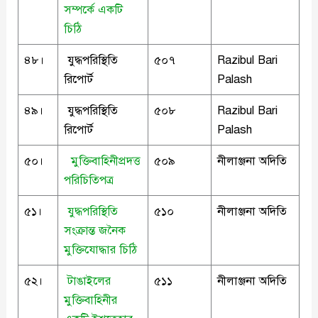
সম্পর্কে একটি
চিঠি
৪৮।
যুদ্ধপরিস্থিতি
৫০৭
Razibul Bari
রিপোর্ট
Palash
৪৯।
যুদ্ধপরিস্থিতি
৫০৮
Razibul Bari
রিপোর্ট
Palash
৫০।
মুক্তিবাহিনীপ্রদত্ত
৫০৯
নীলাঞ্জনা অদিতি
পরিচিতিপত্র
৫১।
যুদ্ধপরিস্থিতি
৫১০
নীলাঞ্জনা অদিতি
সংক্রান্ত জনৈক
মুক্তিযোদ্ধার চিঠি
৫২।
টাঙাইলের
৫১১
নীলাঞ্জনা অদিতি
মুক্তিবাহিনীর