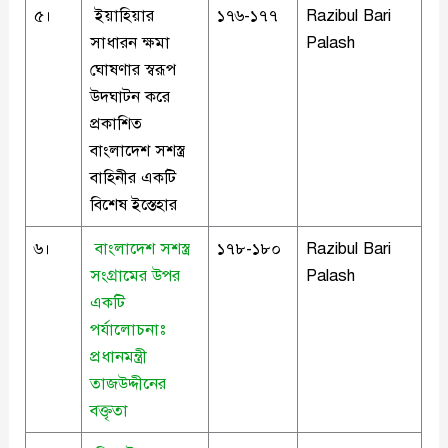
৫।
ইয়াহিয়ার
১৭৬-১৭৭
Razibul Bari
সাধারন ক্ষমা
Palash
ঘোষণার স্বরূপ
উদঘাটন করে
প্রকাশিত
বাংলাদেশ সশস্ত্র
বাহিনীর একটি
বিশেষ ইস্তেহার
৬।
বাংলাদেশ সশস্ত্র
১৭৮-১৮০
Razibul Bari
সংগ্রামের উপর
Palash
একটি
পর্যালোচনাঃ
প্রধানমন্ত্রী
তাজউদ্দীনের
বক্তৃতা