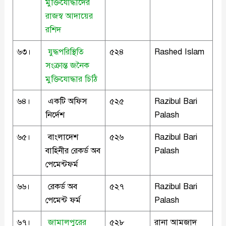
মুক্তিযোদ্ধাদের
রাজস্ব আদায়ের
রশিদ
৬৩।
যুদ্ধপরিস্থিতি
৫২৪
Rashed Islam
সংক্রান্ত জনৈক
মুক্তিযোদ্ধার চিঠি
৬৪।
একটি অফিস
৫২৫
Razibul Bari
নির্দেশ
Palash
৬৫।
বাংলাদেশ
৫২৬
Razibul Bari
বাহিনীর রেকর্ড অব
Palash
পেমেন্টফর্ম
৬৬।
রেকর্ড অব
৫২৭
Razibul Bari
পেমেন্ট ফর্ম
Palash
৬৭।
জামালপুরের
৫২৮
রানা আমজাদ