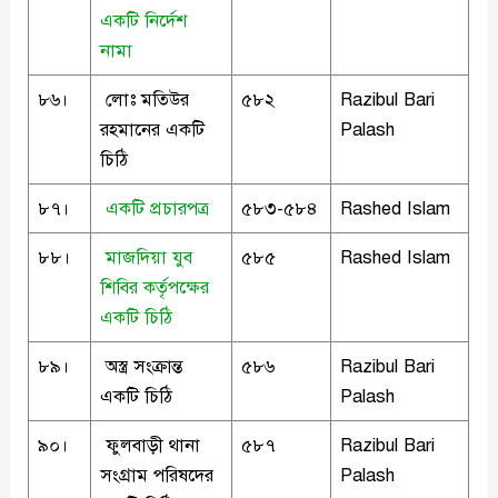
একটি নির্দেশ
নামা
৮৬।
লোঃ মতিউর
৫৮২
Razibul Bari
রহমানের একটি
Palash
চিঠি
৮৭।
একটি প্রচারপত্র
৫৮৩-৫৮৪
Rashed Islam
৮৮।
মাজদিয়া যুব
৫৮৫
Rashed Islam
শিবির কর্তৃপক্ষের
একটি চিঠি
৮৯।
অস্ত্র সংক্রান্ত
৫৮৬
Razibul Bari
একটি চিঠি
Palash
৯০।
ফুলবাড়ী থানা
৫৮৭
Razibul Bari
সংগ্রাম পরিষদের
Palash