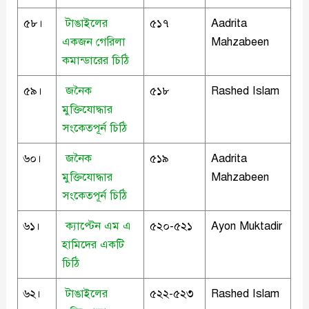
৫৮।
টাঙাইলের
৫১৭
Aadrita
একজন গেরিলা
Mahzabeen
কমান্ডারের চিঠি
৫৯।
জনৈক
৫১৮
Rashed Islam
মুক্তিযোদ্ধার
সংকেতপূর্ন চিঠি
৬০।
জনৈক
৫১৯
Aadrita
মুক্তিযোদ্ধার
Mahzabeen
সংকেতপূর্ন চিঠি
৬১।
ক্যাপ্টেন এম এ
৫২০-৫২১
Ayon Muktadir
হামিদের একটি
চিঠি
৬২।
টাঙাইলের
৫২২-৫২৩
Rashed Islam