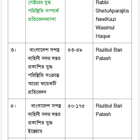
সেক্টরের যুদ্ধ
Rabbi
পরিস্থিতি সম্পর্কে
ShetuAparajita
প্রতিবেদনমালা
NeelKazi
Wasimul
Haque
৩।
বাংলাদেশ সশস্ত্র
৪৩-৪৯
Razibul Bari
বাহিনী সদর দপ্তর
Palash
প্রকাশিত যুদ্ধ
পরিস্থিতি সংক্রান্ত
আরো কয়েকটি
প্রতিবেদন
৪।
বাংলাদেশ সশস্ত্র
৫০-১৭৫
Razibul Bari
বাহিনী সদর দপ্তর
Palash
প্রকাশিত যুদ্ধ
ইস্তেহার