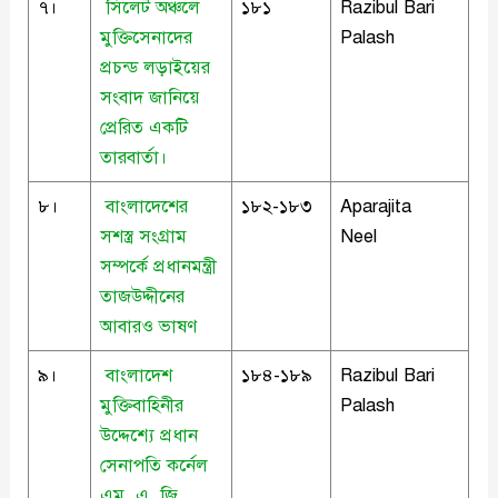
৭।
সিলেট অঞ্চলে
১৮১
Razibul Bari
মুক্তিসেনাদের
Palash
প্রচন্ড লড়াইয়ের
সংবাদ জানিয়ে
প্রেরিত একটি
তারবার্তা।
৮।
বাংলাদেশের
১৮২-১৮৩
Aparajita
সশস্ত্র সংগ্রাম
Neel
সম্পর্কে প্রধানমন্ত্রী
তাজউদ্দীনের
আবারও ভাষণ
৯।
বাংলাদেশ
১৮৪-১৮৯
Razibul Bari
মুক্তিবাহিনীর
Palash
উদ্দেশ্যে প্রধান
সেনাপতি কর্নেল
এম, এ, জি,