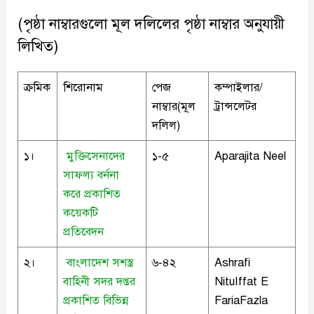
(পৃষ্ঠা নাম্বারগুলো মূল দলিলের পৃষ্ঠা নাম্বার অনুযায়ী
লিখিত)
ক্রমিক
শিরোনাম
পেজ
কম্পাইলার/
নাম্বার(মূল
ট্রান্সলেটর
দলিল)
১।
মুক্তিসেনাদের
১-৫
Aparajita Neel
সাফল্য বর্ননা
করে প্রকাশিত
কয়েকটি
প্রতিবেদন
২।
বাংলাদেশ সশস্ত্র
৬-৪২
Ashrafi
বাহিনী সদর দপ্তর
NituIffat E
প্রকাশিত বিভিন্ন
FariaFazla