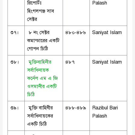
রিপোর্টঃ
Palash
হিংগলগঞ্জ সাব
সেক্টর
৩৭।
৮ নং সেক্টর
৪৮০-৪৮৬
Saniyat Islam
কমান্ডারের একটি
গোপন চিঠি
৩৮।
মুক্তিবাহিনীর
৪৮৭
Saniyat Islam
সর্বাধিনায়ক
কর্নেল এম এ জি
ওসমানীর একটি
চিঠি
৩৯।
মুক্তি বাহিনীর
৪৮৮-৪৮৯
Razibul Bari
সর্বাধিনায়কের
Palash
একটি চিঠি