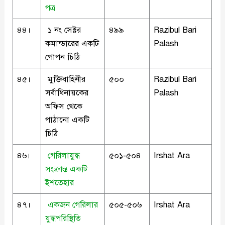
পত্র
৪৪।
১ নং সেক্টর
৪৯৯
Razibul Bari
কমান্ডারের একটি
Palash
গোপন চিঠি
৪৫।
মুক্তিবাহিনীর
৫০০
Razibul Bari
সর্বাধিনায়কের
Palash
অফিস থেকে
পাঠানো একটি
চিঠি
৪৬।
গেরিলাযুদ্ধ
৫০১-৫০৪
Irshat Ara
সংক্রান্ত একটি
ইশতেহার
৪৭।
একজন গেরিলার
৫০৫-৫০৬
Irshat Ara
যুদ্ধপরিস্থিতি