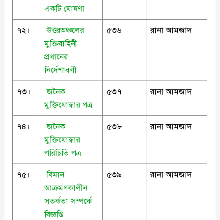
একটি ঘোষণা
৭২।
উত্তরঅঞ্চলের
৫৩৬
রানা আমজাদ
মুক্তিবাহিনী
প্রধানের
নির্দেশাবলী
৭৩।
জনৈক
৫৩৭
রানা আমজাদ
মুক্তিযোদ্ধার পত্র
৭৪।
জনৈক
৫৩৮
রানা আমজাদ
মুক্তিযোদ্ধার
পরিচিতি পত্র
৭৫।
বিমান
৫৩৯
রানা আমজাদ
আক্রমণকালীন
সতর্কতা সম্পর্কে
বিজ্ঞপ্তি