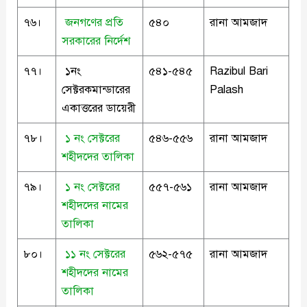
৭৬।
জনগণের প্রতি
৫৪০
রানা আমজাদ
সরকারের নির্দেশ
৭৭।
১নং
৫৪১-৫৪৫
Razibul Bari
সেক্টরকমান্ডারের
Palash
একাত্তরের ডায়েরী
৭৮।
১ নং সেক্টরের
৫৪৬-৫৫৬
রানা আমজাদ
শহীদদের তালিকা
৭৯।
১ নং সেক্টরের
৫৫৭-৫৬১
রানা আমজাদ
শহীদদের নামের
তালিকা
৮০।
১১ নং সেক্টরের
৫৬২-৫৭৫
রানা আমজাদ
শহীদদের নামের
তালিকা