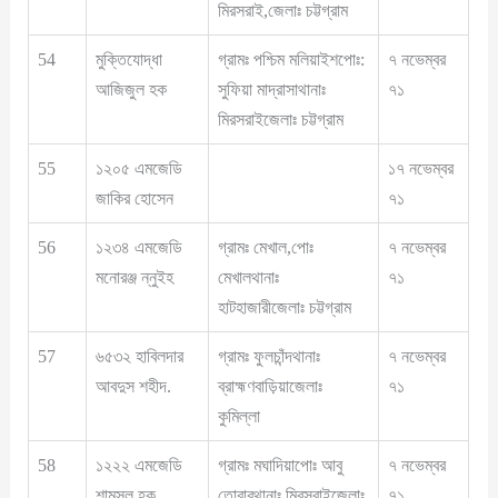
মিরসরাই,জেলাঃ চট্টগ্রাম
54
মুক্তিযোদ্ধা
গ্রামঃ পশ্চিম মলিয়াইশপোঃ:
৭ নভেম্বর
আজিজুল হক
সুফিয়া মাদ্রাসাথানাঃ
৭১
মিরসরাইজেলাঃ চট্টগ্রাম
55
১২০৫ এমজেডি
১৭ নভেম্বর
জাকির হোসেন
৭১
56
১২৩৪ এমজেডি
গ্রামঃ মেখাল,পোঃ
৭ নভেম্বর
মনোরঞ্জ ন্নুইহ
মেখালথানাঃ
৭১
হাটহাজারীজেলাঃ চট্টগ্রাম
57
৬৫৩২ হাবিলদার
গ্রামঃ ফুলচাঁন্দথানাঃ
৭ নভেম্বর
আবদুস শহীদ.
ব্রাহ্মণবাড়িয়াজেলাঃ
৭১
কুমিল্লা
58
১২২২ এমজেডি
গ্রামঃ মঘাদিয়াপোঃ আবু
৭ নভেম্বর
শামসুল হক
তোরাবথানাঃ মিরসরাইজেলাঃ
৭১