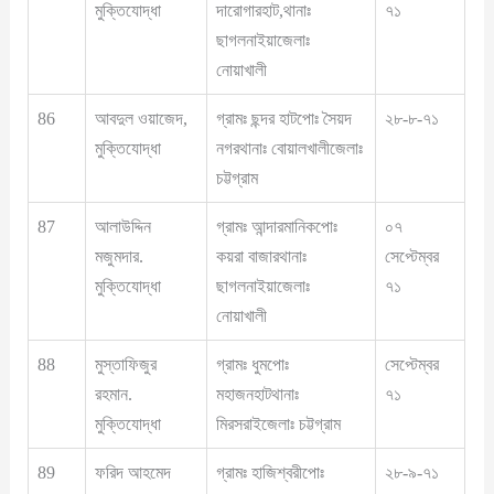
মুক্তিযোদ্ধা
দারোগারহাট,থানাঃ
৭১
ছাগলনাইয়াজেলাঃ
নোয়াখালী
86
আবদুল ওয়াজেদ,
গ্রামঃ ছন্দর হাটপোঃ সৈয়দ
২৮-৮-৭১
মুক্তিযোদ্ধা
নগরথানাঃ বোয়ালখালীজেলাঃ
চট্টগ্রাম
87
আলাউদ্দিন
গ্রামঃ আন্দারমানিকপোঃ
০৭
মজুমদার.
কয়রা বাজারথানাঃ
সেপ্টেম্বর
মুক্তিযোদ্ধা
ছাগলনাইয়াজেলাঃ
৭১
নোয়াখালী
88
মুস্তাফিজুর
গ্রামঃ ধুমপোঃ
সেপ্টেম্বর
রহমান.
মহাজনহাটথানাঃ
৭১
মুক্তিযোদ্ধা
মিরসরাইজেলাঃ চট্টগ্রাম
89
ফরিদ আহমেদ
গ্রামঃ হাজিশ্বরীপোঃ
২৮-৯-৭১