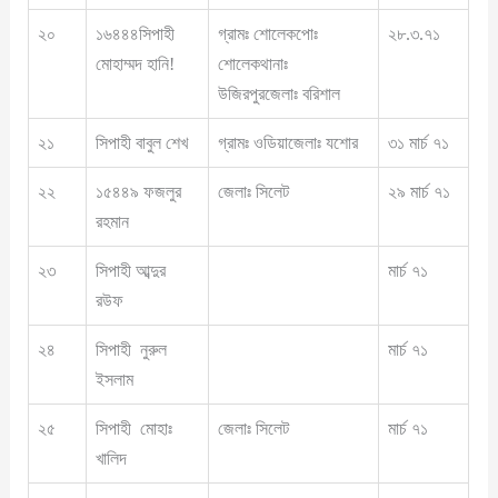
২০
১৬৪৪৪সিপাহী
গ্রামঃ শোলেকপোঃ
২৮.৩.৭১
মোহাম্মদ হানি!
শোলেকথানাঃ
উজিরপুরজেলাঃ বরিশাল
২১
সিপাহী বাবুল শেখ
গ্রামঃ ওডিয়াজেলাঃ যশোর
৩১ মার্চ ৭১
২২
১৫৪৪৯ ফজলুর
জেলাঃ সিলেট
২৯ মার্চ ৭১
রহমান
২৩
সিপাহী আব্দুর
মার্চ ৭১
রউফ
২৪
সিপাহী নুরুল
মার্চ ৭১
ইসলাম
২৫
সিপাহী মোহাঃ
জেলাঃ সিলেট
মার্চ ৭১
খালিদ