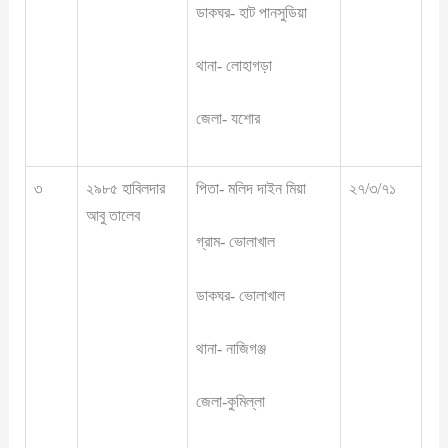
ডাকঘর- হাট পানসুডিয়া
থানা- লোহাগড়া
জেলা- যশোর
৩
২৯৮৫ হাবিলদার
পিতা- মলিদ দাইন মিয়া
২৭/৩/৭১
আবু তালেব
গ্রাম- ভোলাখাল
ডাকঘর- ভোলাখাল
থানা- নাজিগঞ্জ
জেলা-কুমিল্লা