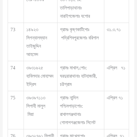
তালিপাড়াথানাঃ
নারাইপজেলাঃ যশোর
73
১৪৯২৩
গ্রামঃ কৃষ্ণকাটিপোঃ
৩১.৩.৭১
সিগন্যালম্যান
পদ্রিশিবপুরজেলাঃ বরিশাল
তাইজুদ্দিন
আহমেদ
74
৩৯৩১৬২৫
গ্রামঃ মাখাল,পোঃ:
এপ্রিল ৭১
হাবিলদার মোহাম্মদ
ঘরদুয়ারাথানাঃ হাটহাজারী,
ইদ্রিস
চট্টগ্রাম
75
৩৯৩৯৭১১৩
গ্রামঃ নান্দিল
এপ্রিল ৭১
সিপাহী মালুল
পশ্চিমপাড়াপোঃ:
মিয়া
রাখালগঞ্জথানাঃ
গোলাপগঞ্জজেলাঃ সিলেট
76
৩৯৩২৭৬১ সিপাহী
গ্রামঃ মাখেলপোঃ
এপ্রিল ৭১