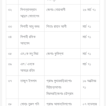
৩২
সিগন্যালম্যান
জেলাঃ নোয়াখালী
২৬ মার্চ ৭১
আব্দুল মোতালেব
৩৩
সিপাহী আবু বকর
পিতাঃ রাহান আলী
মার্চ ৭১
৩৪
সিপাহী রফিক
মার্চ ৭১
আহমেদ
৩৫
এন.কে মনু মিয়া
জেলাঃ কুমিল্লা
মার্চ ৭১
৩৬
এল / এনকে
মার্চ ৭১
আবদুর রহিম
৩৭
তাজুল ইসলাম
গ্রামঃ মুদ্দারবাড়িয়াপোঃ
১৬ অক্টোবর
মিঠাচড়াথানাঃ
৭১
মিরসরাইজেলাঃ চট্টগ্রাম
৩৮
মোহাঃ নুরুল গনি
গ্রামঃ আমানটোলাপোঃ
০৭ নভেম্বর