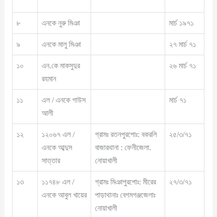
৮
এনকে নুরু মিঞা
মার্চ ১৯৭১
৯
এনকে মালু মিঞা
২৭ মার্চ ৭১
১০
এন.কে মাকসুদুর
২৬ মার্চ ৭১
রহমান
১১
এল / এনকে গাউস
মার্চ ৭১
আলী
১২
১২০৬৭ এল /
গ্রামঃ রতনপুরপোঃ: বকরলি
২৫/৩/৭১
এনকে আব্দুস
বাজারথানা : ফেনীজেলা.
সাত্তার
নোয়াখালী
১৩
১১৭৪৮ এল /
গ্রামঃ মিঞাপুরপোঃ: মীরের
২৭/৩/৭১
এনকে আবুল খায়ের
পাড়াথানাঃ বেগমগঞ্জজেলাঃ
নোয়াখালী