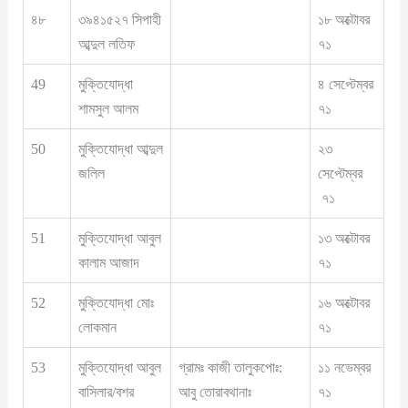
৪৮
৩৯৪১৫২৭ সিপাহী
১৮ অক্টোবর
আব্দুল লতিফ
৭১
49
মুক্তিযোদ্ধা
৪ সেপ্টেম্বর
শামসুল আলম
৭১
50
মুক্তিযোদ্ধা আব্দুল
২৩
জলিল
সেপ্টেম্বর
৭১
51
মুক্তিযোদ্ধা আবুল
১৩ অক্টোবর
কালাম আজাদ
৭১
52
মুক্তিযোদ্ধা মোঃ
১৬ অক্টোবর
লোকমান
৭১
53
মুক্তিযোদ্ধা আবুল
গ্রামঃ কাজী তালুকপোঃ:
১১ নভেম্বর
বাসিলার/বশর
আবু তোরাবথানাঃ
৭১