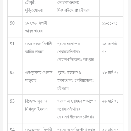
চৌধুরী,
জোরারগঞ্জথানাঃ
মুক্তিযোদ্ধা
মিরসরাইজেলাঃ চট্টগ্রাম
90
১৮২৭৬ সিপাহী
১১-১১-৭১
আবুল খায়ের
91
৩৯৪১৩৬৮ সিপাহী
গ্রামঃ ধরলাপোঃ
১০ আগস্ট
আমির হামজা
শ্রোয়াতলিথানাঃ
৭১
বোয়ালখালিজেলাঃ চট্টগ্রাম
92
এন/সুবেদার গোলাম
গ্রামঃ হারবাংপোঃ
২৮ মার্চ ৭১
সাত্তার
হারবাংথানাঃ চকরিয়াজেলাঃ
চট্টগ্রাম
93
বিজেও- সুবাদার
গ্রামঃ আহলাসদর পাড়াপোঃ
২৬ মার্চ ৭১
সিরাজুল ইসলাম
সরোয়াতলীথানাঃ
বোয়ালখালীজেলাঃ চট্টগ্রাম
94
৩৯৩৮৮৯৭ সিপাহী
গ্রামঃ ছেনদন্ডিপো: ইকবাল
২৫ মার্চ ৭১