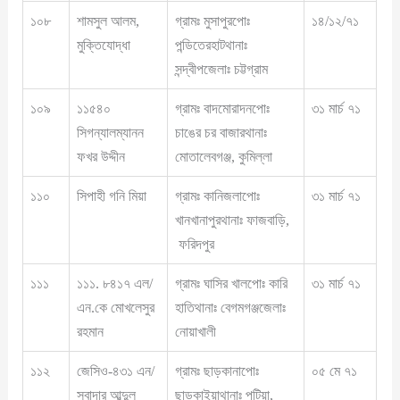
১০৮
শামসুল আলম,
গ্রামঃ মুসাপুরপোঃ
১৪/১২/৭১
মুক্তিযোদ্ধা
পন্ডিতেরহাটথানাঃ
সন্দ্বীপজেলাঃ চট্টগ্রাম
১০৯
১১৫৪০
গ্রামঃ বাদমোরাদনপোঃ
৩১ মার্চ ৭১
সিগন্যালম্যানন
চাঙের চর বাজারথানাঃ
ফখর উদ্দীন
মোতালেবগঞ্জ, কুমিল্লা
১১০
সিপাহী গনি মিয়া
গ্রামঃ কানিজলাপোঃ
৩১ মার্চ ৭১
খানখানাপুরথানাঃ ফাজবাড়ি,
ফরিদপুর
১১১
১১১. ৮৪১৭ এল/
গ্রামঃ ঘাসির খালপোঃ কারি
৩১ মার্চ ৭১
এন.কে মোখলেসুর
হাতিথানাঃ বেগমগঞ্জজেলাঃ
রহমান
নোয়াখালী
১১২
জেসিও-৪৩১ এন/
গ্রামঃ ছাড়কানাপোঃ
০৫ মে ৭১
সুবাদার আব্দুল
ছাড়কাইয়াথানাঃ পটিয়া,