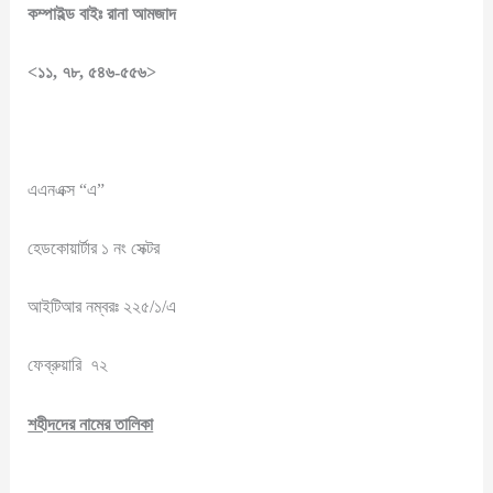
কম্পাইল্ড বাইঃ রানা আমজাদ
<১১, ৭৮, ৫৪৬-৫৫৬>
এএনএক্স “এ”
হেডকোয়ার্টার ১ নং সেক্টর
আইটিআর নম্বরঃ ২২৫/১/এ
ফেব্রুয়ারি ৭২
শহীদদের নামের তালিকা