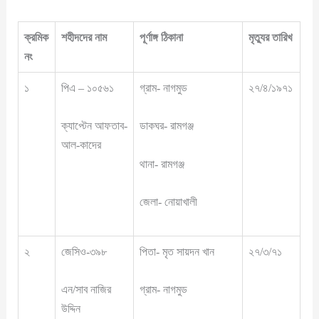
ক্রমিক
শহীদদের
নাম
পূর্ণাঙ্গ
ঠিকানা
মৃত্যুর তারিখ
নং
১
পিএ – ১০৫৬১
গ্রাম- নাগমুড
২৭/৪/১৯৭১
ক্যাপ্টেন আফতাব-
ডাকঘর- রামগঞ্জ
আল-কাদের
থানা- রামগঞ্জ
জেলা- নোয়াখালী
২
জেসিও-৩৯৮
পিতা- মৃত সায়দন খান
২৭/৩/৭১
এন/সাব নাজির
গ্রাম- নাগমুড
উদ্দিন