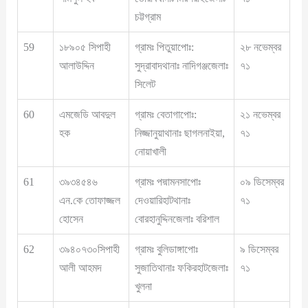
চট্টগ্রাম
59
১৮৯০৫ সিপাহী
গ্রামঃ পিতুয়াপোঃ:
২৮ নভেম্বর
আলাউদ্দিন
সুদ্রাবাদথানাঃ নাদিগঞ্জজেলাঃ
৭১
সিলেট
60
এমজেডি আবদুল
গ্রামঃ বেতাগাপোঃ:
২১ নভেম্বর
হক
নিজ্জানুয়াথানাঃ ছাগলনাইয়া,
৭১
নোয়াখালী
61
৩৯৩৪৫৪৬
গ্রামঃ পদ্মামনসাপোঃ
০৯ ডিসেম্বর
এন.কে তোফাজ্জল
দেওয়ারিহাটথানাঃ
৭১
হোসেন
বোরহানুদ্দিনজেলাঃ বরিশাল
62
৩৯৪০৭৩০সিপাহী
গ্রামঃ বুলিডাঙ্গাপোঃ
৯ ডিসেম্বর
আলী আহমদ
সুজাতিথানাঃ ফকিরহাটজেলাঃ
৭১
খুলনা