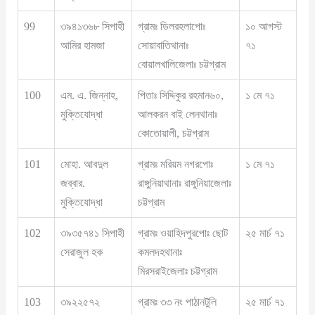
99
৩৯৪১৩৬৮ সিপাহী
গ্রামঃ ডিলরহলাপোঃ
১০ আগস্ট
আমির হামজা
সোয়াবাতিথানাঃ
৭১
বোয়ালখালিজেলাঃ চট্টগ্রাম
100
এম. এ. জিন্নাহ,
পিতাঃ সিদ্দিকুর রহমান৬০,
১ মে ৭১
মুক্তিযোদ্ধা
আলকরন বাই লেনথানাঃ
কোতোয়ালী, চট্টগ্রাম
101
মোহা. আবদুল
গ্রামঃ মরিয়ম নগরপোঃ
১ মে ৭১
জব্বার.
রাঙ্গুনিয়াথানাঃ রাঙ্গুনিয়াজেলাঃ
মুক্তিযোদ্ধা
চট্টগ্রাম
102
৩৯৩৫৭৪১ সিপাহী
গ্রামঃ ওয়াহিদপুরপোঃ ছোট
২৫ মার্চ ৭১
সেরাজুল হক
কমলদহথানাঃ
মিরসরাইজেলাঃ চট্টগ্রাম
103
৩৯২২৫৭২
গ্রামঃ ৩৩ নং পাঠানটুলি
২৫ মার্চ ৭১