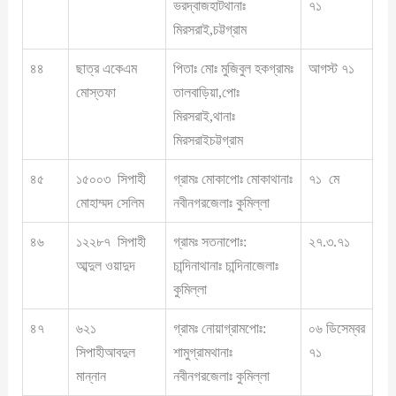
ভরদ্বাজহাটথানাঃ
৭১
মিরসরাই,চট্টগ্রাম
৪৪
ছাত্র একেএম
পিতাঃ মোঃ মুজিবুল হকগ্রামঃ
আগস্ট ৭১
মোস্তফা
তালবাড়িয়া,পোঃ
মিরসরাই,থানাঃ
মিরসরাইচট্টগ্রাম
৪৫
১৫০০৩ সিপাহী
গ্রামঃ মোকাপোঃ মোকাথানাঃ
৭১ মে
মোহাম্মদ সেলিম
নবীনগরজেলাঃ কুমিল্লা
৪৬
১২২৮৭ সিপাহী
গ্রামঃ সতনাপোঃ:
২৭.৩.৭১
আব্দুল ওয়াদুদ
চান্দিনাথানাঃ চান্দিনাজেলাঃ
কুমিল্লা
৪৭
৬২১
গ্রামঃ নোয়াগ্রামপোঃ:
০৬ ডিসেম্বর
সিপাহীআবদুল
শামুগ্রামথানাঃ
৭১
মান্নান
নবীনগরজেলাঃ কুমিল্লা