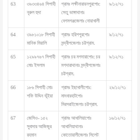
63
৩৯৩৩৪৬৪ সিপাহী
গ্রামঃ লক্ষীনারায়নপুরপোঃ:
৯/১২/৭১
নূরুল হুদা
সেতু ভাঙ্গাথানাঃ
বেগমগঞ্জজেলাঃ নোয়াখালী
64
৩৯৮১০১৮ সিপাহী
গ্রামঃ হরিশপুরপোঃ
৯/১২/৭১
মানিক মিয়ালি
সন্দ্বীপজেলাঃ চট্টগ্রাম.
65
১২৯৯৭৬৭ সিপাহী
গ্রামঃ চর মগদারাপোঃ: চর
৯/১২/৭১
মোঃ ইসলাম
মগদারাথানাঃ সন্দ্বীপজেলাঃ
চট্টগ্রাম.
66
১৮৬ সিপাহী মোঃ
গ্রামঃ ইছাখালীপোঃ:
২৯/১২/৭১
শফি উদ্দিন ভূঁইয়া
মাদবারহাটপোঃ
মিরসরাইজেলাঃ চট্টগ্রাম.
67
জেসিও- ১৫২
গ্রামঃ আখালিয়াপোঃ
১৬/১২/৭১
সুবাদার আজিজুর
আখালিয়াথানাঃ
রহমান
কোতোয়ালীজেলাঃ সিলেট