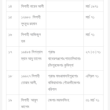
১৪
সিপাহী নায়েব আলী
মার্চ ১৯৭১
১৫
১২৬৮০ সিপাহী
মার্চ ৭১
লুৎফুর রহমান
১৬
সিপাহী আজিজুল
মার্চ ৭১
হক
১৭
১৬৪৮৪ সিগন্যাল
গ্রামঃ
২৭।৩।৭১
ম্যান আবু তালেব
বাথেরগঞ্জপোঃ:শাহতলিথানাঃ
চাঁদপুরজেলাঃ কুমিল্লা
১৮
১৬৬২৭ সিপাহী
গ্রামঃ মাগুরামাদাইপুরপোঃ
এপ্রিল ৭১
তোরাব আলী,
বাকিয়াথানাঃ গৌরনদীজেলাঃ
বরিশাল
১৯
সিপাহী আবুল
জেলাঃ ময়মনসিংহ
৩১ মার্চ ৭১
কাশেম