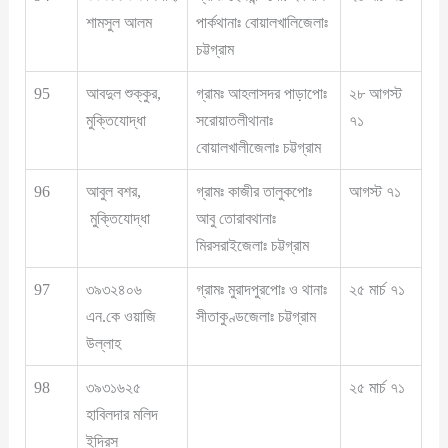
শামসুল আলম
পার্কথানাঃ বোয়ালখালিজেলাঃ
চট্টগ্রাম
95
আবদুল শুক্কুর,
গ্রামঃ আহলাসদর পাড়াপোঃ
২৮ আগস্ট
মুক্তিযোদ্ধা
সরোয়াতলীথানাঃ
৭১
বোয়ালখালীজেলাঃ চট্টগ্রাম
96
আবুল বশর,
গ্রামঃ কাজীর তালুকপোঃ
আগস্ট ৭১
মুক্তিযোদ্ধা
আবু তোরাবথানাঃ
মিরসরাইজেলাঃ চট্টগ্রাম
97
৩৯৩২৪০৬
গ্রামঃ মুরাদপুরপোঃ ও থানাঃ
২৫ মার্চ ৭১
এন.কে ওয়াজি
সীতাকুণ্ডজেলাঃ চট্টগ্রাম
উল্লাহ
98
৩৯৩১৬২৫
২৫ মার্চ ৭১
হাবিলদার মলিদ
ইদ্রিস