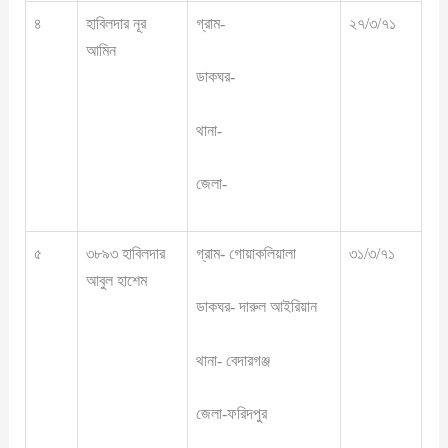
৪
হাবিলদার নূর
গ্রাম-
২৭/৩/৭১
আমিন
ডাকঘর-
থানা-
জেলা-
৫
৩৮৯৩ হাবিলদার
গ্রাম- গোয়াকলিয়ালা
৩১/৩/৭১
আবুল হাশেম
ডাকঘর- দারুল আইরিয়ান
থানা- বেদারগঞ্জ
জেলা-ফরিদপুর