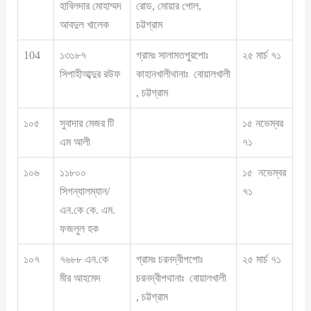
হাবিলদার মোহাম্মদ
রোড, মোয়ার পোল,
আবদুল খালেক
চট্টগ্রাম
104
১৩১৮৭
গ্রামঃ সালামতপুরপোঃ
২৫ মার্চ ৭১
সিপাহীআব্দুর রউফ
কাহানখালীথানাঃ বোয়ালখালী
, চট্টগ্রাম
১০৫
সুবাদার মেজর টি
১৫ নভেম্বর
এম আলী
৭১
১০৬
১১৮০০
১৫ নভেম্বর
সিগন্যালম্যান/
৭১
এন.কে কে. এম.
ফজলুল হক
১০৭
৭৬৮৮ এন.কে
গ্রামঃ চরনদ্বীপপোঃ
২৫ মার্চ ৭১
মীর আহমেদ
চরনদ্বীপথানাঃ বোয়ালখালী
, চট্টগ্রাম