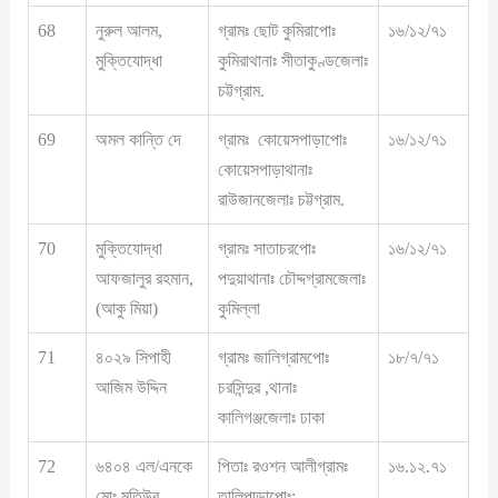
68
নুরুল আলম,
গ্রামঃ ছোট কুমিরাপোঃ
১৬/১২/৭১
মুক্তিযোদ্ধা
কুমিরাথানাঃ সীতাকুণ্ডজেলাঃ
চট্টগ্রাম.
69
অমল কান্তি দে
গ্রামঃ কোয়েসপাড়াপোঃ
১৬/১২/৭১
কোয়েসপাড়াথানাঃ
রাউজানজেলাঃ চট্টগ্রাম.
70
মুক্তিযোদ্ধা
গ্রামঃ সাতাচরপোঃ
১৬/১২/৭১
আফজালুর রহমান,
পদুয়াথানাঃ চৌদ্দগ্রামজেলাঃ
(আকু মিয়া)
কুমিল্লা
71
৪০২৯ সিপাহী
গ্রামঃ জালিগ্রামপোঃ
১৮/৭/৭১
আজিম উদ্দিন
চরসিন্দুর ,থানাঃ
কালিগঞ্জজেলাঃ ঢাকা
72
৬৪০৪ এল/এনকে
পিতাঃ রওশন আলীগ্রামঃ
১৬.১২.৭১
মোঃ মতিউর
তালিপাড়াপোঃ: