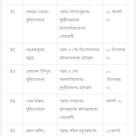
81
আবদুল ওয়াদুদ,
গ্রামঃ দৌলতপুরপোঃ
২১ আগস্ট
মুক্তিযোদ্ধা
মুহুরীগঞ্জথানাঃ
৭১
ছাগলনাইয়াজেলাঃ
নোয়াখালী
82
পঙ্কজকুমার
গ্রাম ও পোঃ হিংগোলাথানাঃ
১০ ডিসেম্বর
বড়ুয়া,
রাউজানজেলাঃ চট্টগ্রাম
৭১
83
মোহাম্মদ ইউসুফ,
গ্রাম ও পোঃ
১০
মুক্তিযোদ্ধা
কালাপানিয়াথানাঃ
ডিসেম্বর
সন্দ্বীপজেলাঃ চট্টগ্রাম
৭১
84
ওমর ফারুক,
গ্রামঃ তকবাপোঃ
আগস্ট ৭১
মুক্তিযোদ্ধা
রামগঞ্জথানাঃ রামগঞ্জজেলাঃ
নোয়াখালী
85
রুহুল আমিন,
গ্রামঃ পশ্চিম মধুগ্রামপোঃ
২১আগস্ট