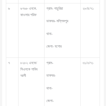
৬
৬৭৬৮ এনকে.
গ্রাম- পাচুরিয়া
২৮/৪/৭১
কাওসার শরিফ
ডাকঘর- মল্লিকপুর
থানা-
জেলা- যশোর
৭
৮২৮২ এনকে/
গ্রাম-
৩১/৩/৭১
সিএলকে শাবিব
ডাকঘর-
আলী
থানা-
জেলা-