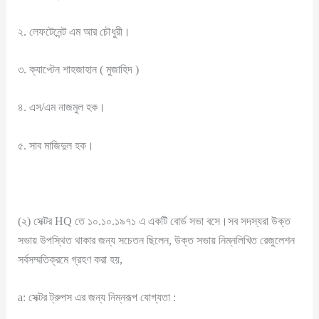
২. লেফটেনেন্ট এম আর চৌধুরী।
৩. ক্যাপ্টেন শাহজাহান ( মুজাহিদ )
৪. এস/এম নাজমুল হক।
৫. সাব মাজিদুল হক।
(২) সেক্টর HQ তে ১০.১০.১৯৭১ এ একটি বোর্ড সভা বসে।সব সদস্যরা উক্ত
সভায় উপস্থিত থাকার জন্য সচেতন ছিলেন, উক্ত সভায় নিম্নলিখিত রেজুলেশন
সর্বসম্মতিক্রমে গ্রহণ করা হয়,
a: সেক্টর ট্রুপস এর জন্য নিম্নরূপ যোগ্যতা :