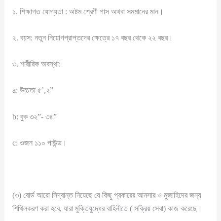
১. শিক্ষাগত যোগ্যতা : অষ্টম শ্রেণী পাস অথবা সমমানের মান।
২. বয়স: নতুন নিয়োগপ্রাপ্তদের ক্ষেত্রে ১৭ বছর থেকে ২২ বছর।
৩. শারীরিক অবস্থা:
a: উচ্চতা ৫’,২”
b: বুক ৩২”- ৩৪”
c: ওজন ১১০ পাউন্ড।
(৩) বোর্ড আরো সিদ্বান্ত নিয়েছে যে কিছু প্রকারের আনসার ও মুজাহিদের জন্য
শিথিলকরণ করা হবে, যারা মুক্তিযুদ্ধের বাহিনীতে ( সক্রিয় সেবা) কাজ করেছে।