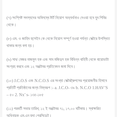
(৭) সংশ্লিষ্ট সদস্যদের অবিলম্বে ষ্টার্ট নিয়োগ অভ্যর্থনাও দেওয়া হবে যুব শিবির
থেকে।
(৮) এম. ও জাহিদ হুসেইন কে থেকে নিয়োগ সম্পূর্ণ হওয়া পর্যন্ত সেক্টরে উপস্থিত
থাকার জন্য বলা হয়।
(৯) সাব/ মেজর নাজমুল হক এবং সাব মজিদুল হক বিভিন্ন বাহিনী থেকে বায়োডাটা
সংগ্রহ করবে এবং ১২ অক্টোবর প্রতিবেদন জমা দিবে।
(১০) J.C.O.S এবং N.C.O.S এর সংখ্যা সেক্টরট্রুপসের প্রয়োজনীয় হিসাবে
প্রতিটি প্রতিষ্ঠানের জন্য নিম্নরূপ :- a. J.C.O- ৩৯ b. N.C.O 1.HAV’S
– ৫০ 2. Nx’ s- ১৩৫-১৮৫
(১১) পরবর্তী সভার তারিখ; ১২ ই অক্টোবর ৭১, ১৭.০০ ঘটিকায়। স্বাক্ষরিত
অধিনায়ক এম.এন হুদা প্রেসিডেন্ট।