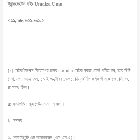
ট্রান্সলেটেড বাইঃ
Umaiza Umu
<১১, ৯৮, ৬২৯-৬৩০>
(১) সেক্টর ট্রুপস নিয়োগের জন্য comd ৯ সেক্টর দ্বারা বোর্ড গঠিত হয়, তার চিঠি
দেখ, নং : ০৬২৭/এ, ১০ ই অক্টোবর ১৯৭১, নিম্নবর্ণিত কর্মকর্তা এবং জে. সি. ও,
রা সাথে ছিল।
a: সভাপতি : ক্যাপ্টেন এম এন হুদা।
b: সদস্য:
১. লেফটেনেন্ট এম শাহাজাহান (এস.এম.ও)।