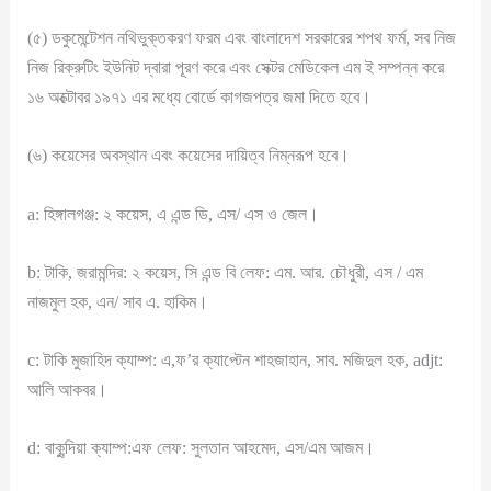
(৫) ডকুমেন্টেশন নথিভুক্তকরণ ফরম এবং বাংলাদেশ সরকারের শপথ ফর্ম, সব নিজ
নিজ রিক্রুটিং ইউনিট দ্বারা পূরণ করে এবং সেক্টর মেডিকেল এম ই সম্পন্ন করে
১৬ অক্টোবর ১৯৭১ এর মধ্যে বোর্ডে কাগজপত্র জমা দিতে হবে।
(৬) কয়েসের অবস্থান এবং কয়েসের দায়িত্ব নিম্নরূপ হবে।
a: হিঙ্গালগঞ্জ: ২ কয়েস, এ এন্ড ডি, এস/ এস ও জেল।
b: টাকি, জরামন্দির: ২ কয়েস, সি এন্ড বি লেফ: এম. আর. চৌধুরী, এস / এম
নাজমুল হক, এন/ সাব এ. হাকিম।
c: টাকি মুজাহিদ ক্যাম্প: এ,ফ’র ক্যাপ্টেন শাহজাহান, সাব. মজিদুল হক, adjt:
আলি আকবর।
d: বাকুন্দিয়া ক্যাম্প:এফ লেফ: সুলতান আহমেদ, এস/এম আজম।