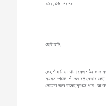
<১১, ৫৬, ৫১৫>
ছোট ভাই,
স্নেহাশীষ নিও। থানা সেল গঠন করে সত্
সময়সাপেক্ষে। শীতের বস্ত্র কেনার জন
তোমরা ভাল করেই বুঝতে পার। আপাততঃ