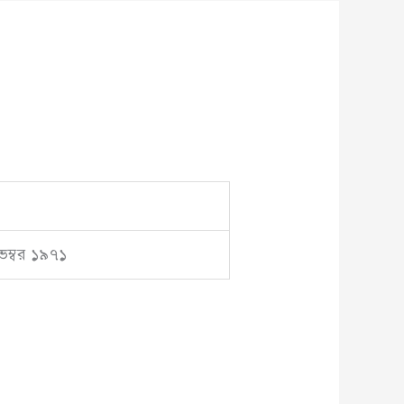
েম্বর ১৯৭১