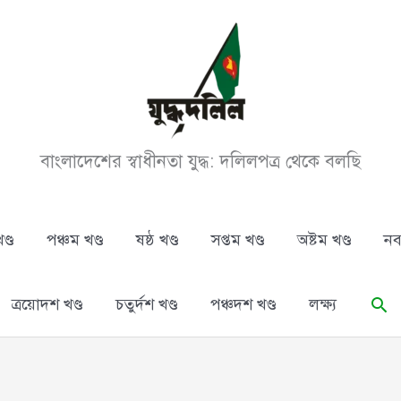
বাংলাদেশের স্বাধীনতা যুদ্ধ: দলিলপত্র থেকে বলছি
ণ্ড
পঞ্চম খণ্ড
ষষ্ঠ খণ্ড
সপ্তম খণ্ড
অষ্টম খণ্ড
নব
Se
ত্রয়োদশ খণ্ড
চতুর্দশ খণ্ড
পঞ্চদশ খণ্ড
লক্ষ্য