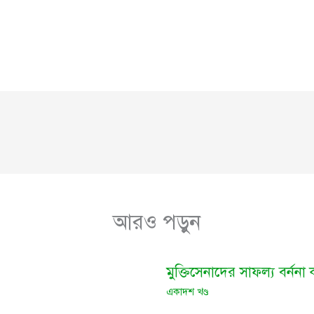
আরও পড়ুন
মুক্তিসেনাদের সাফল্য বর্নন
একাদশ খণ্ড