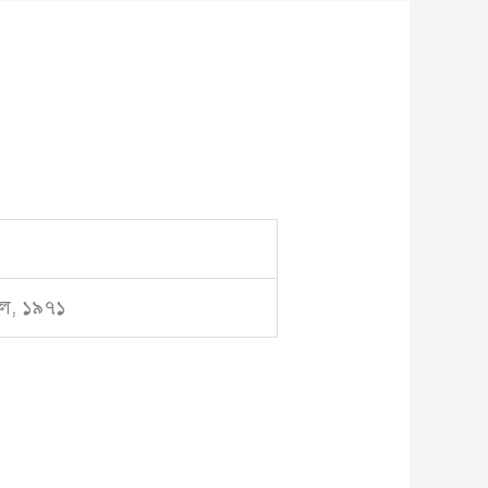
িল, ১৯৭১