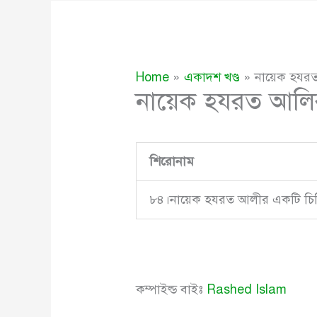
Home
একাদশ খণ্ড
নায়েক হযরত
নায়েক হযরত আলির
শিরোনাম
৮৪।নায়েক হযরত আলীর একটি চি
কম্পাইল্ড বাইঃ
Rashed Islam