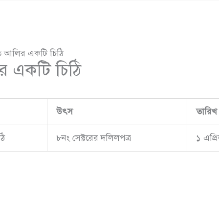
 আলির একটি চিঠি
 একটি চিঠি
উৎস
তারিখ
ঠি
৮নং সেক্টরের দলিলপত্র
১ এপ্র