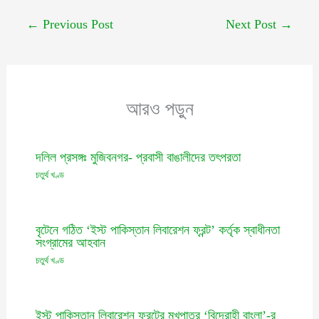
←
Previous Post
Next Post
→
আরও পড়ুন
দলিল প্রসঙ্গঃ মুজিবনগর- প্রবাসী বাঙালীদের তৎপরতা
চতুর্থ খণ্ড
বৃটেনে গঠিত ‘ইস্ট পাকিস্তান লিবারেশন ফ্রন্ট’ কর্তৃক স্বাধীনতা
সংগ্রামের আহবান
চতুর্থ খণ্ড
ইস্ট পাকিস্তান লিবারেশন ফ্রন্টের মুখপাত্র ‘বিদ্রোহী বাংলা’-র