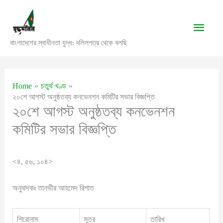
Skip
to
Main
content
বাংলাদেশের স্বাধীনতা যুদ্ধ: দলিলপত্র থেকে বলছি
Men
Home
চতুর্থ খণ্ড
২০শে আগস্ট অনুষ্ঠতব্য কনভেনশন কমিটির সভার বিজ্ঞপ্তি
২০শে আগস্ট অনুষ্ঠতব্য কনভেনশন
কমিটির সভার বিজ্ঞপ্তি
<৪, ৫৬, ১০৪>
অনুবাদকঃ তানভীর আহমেদ রিশাত
শিরোনাম
সূত্র
তারিখ