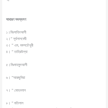
সাধারণ সদস্যগণ
১।মিঃসাহিদআলী
২।” সূর্যলালবেঘী
৩। ” এম, বকসচৌধুরী
৪। ” তাহিরউল্যা
৫।মিঃমাহমুদআলী
৬। ”আরজুমিয়া
৭। ” মোহনলাল
৮। ” মতিলাল