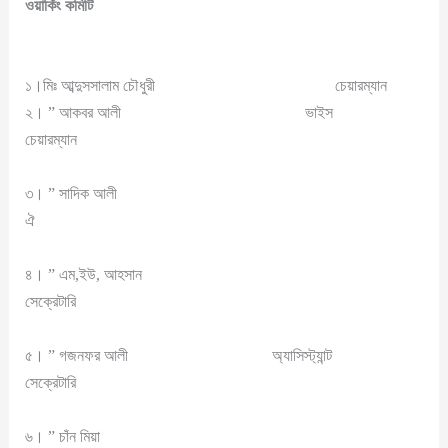
ওয়ার্কিং কমিটি
১।মিঃ আব্দুসসালাম চৌধুরী চেয়ারম্যান
২। ” আকবর আলী ভাইস
চেয়ারম্যান
৩। ” সাদিক আলী
ঐ
৪। ” এম,ইউ, আহসান
সেক্রেটারি
৫। ” গজনফর আলী অ্যাসিস্ট্যান্ট
সেক্রেটারি
৬। ” চাঁন মিয়া