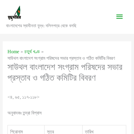
Skip
to
Main
content
বাংলাদেশের স্বাধীনতা যুদ্ধ: দলিলপত্র থেকে বলছি
Men
Home
চতুর্থ খণ্ড
সাউথল বাংলাদেশ সংগ্রাম পরিষদের সভার প্রস্তাব ও গঠিত কমিটির বিবরণ
সাউথল বাংলাদেশ সংগ্রাম পরিষদের সভার
প্রস্তাব ও গঠিত কমিটির বিবরণ
<৪, ৬৫, ১১৭-১১৮>
অনুবাদকঃ তন্দ্রা বিশ্বাস
শিরোনাম
সূত্র
তারিখ