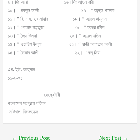
৯। মিঃ আনা ১৬।মিঃ আব্দুল বারী
১০। ” মকবুল আলী ১৭। ” আব্দুল খালেক
১১। ” বি, এস, হাওলাদার ১৮। ” আব্দুল হান্নান
১২। ” গোলাম মর্ত্তুজা ১৯। ” আব্দুর রকিব
১৩। ” জৈন উল্যা ২০। ” আব্দুল মতিন
১৪। ” ওয়ারিশ উল্যা ২১। ” হাজী আফতাব আলী
১৫। ” তৈয়াব আলী ২২। ” কনু মিয়া
এম
.
ইউ
.
আহসান
১১-৯-৭১
সেক্রেটারী
বাংলাদেশ সংগ্রাম পরিষদ
সাউথল, মিডলসেক্স
←
Previous Post
Next Post
→