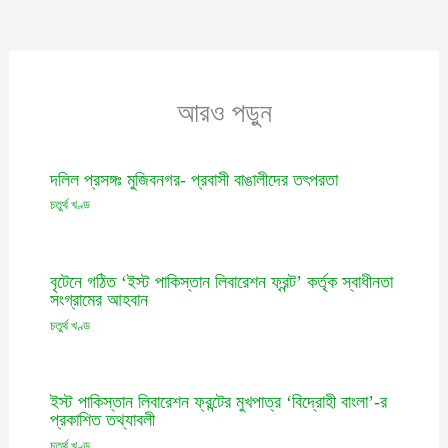
আরও পড়ুন
দলিল প্রসঙ্গঃ মুজিবনগর- প্রবাসী বাঙালীদের তৎপরতা
চতুর্থ খণ্ড
বৃটেনে গঠিত ‘ইস্ট পাকিস্তান লিবারেশন ফ্রন্ট’ কর্তৃক স্বাধীনতা
সংগ্রামের আহবান
চতুর্থ খণ্ড
ইস্ট পাকিস্তান লিবারেশন ফ্রন্টের মুখপাত্র ‘বিদ্রোহী বাংলা’-র
প্রকাশিত তথ্যাবলী
চতুর্থ খণ্ড