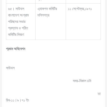
৬৫। সাউথল
এ্যাকশন কমিটির
১১ সেপ্টেম্বর,১৯৭১
বাংলাদেশ সংগ্রাম
দলিলপত্র
পরিষদের সভার
প্রস্তাব ও গঠিত
কমিটির বিবরণ
প্রথম অধিবেশন
সাউথল
সময়-বিকাল ৪টা
তা
রিখ-১১।৯।৭১ ইং