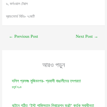
৯, কর্নওয়াল টেরাস
ব্রাডফোর্ড বিডি৮ ৭জেটি
←
Previous Post
Next Post
→
আরও পড়ুন
দলিল প্রসঙ্গঃ মুজিবনগর- প্রবাসী বাঙালীদের তৎপরতা
চতুর্থ খণ্ড
বৃটেনে গঠিত ‘ইস্ট পাকিস্তান লিবারেশন ফ্রন্ট’ কর্তৃক স্বাধীনতা