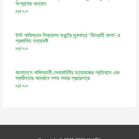
সংগ্রামের আহবান
চতুর্থ খণ্ড
ইস্ট পাকিস্তান লিবারেশন ফ্রন্টের মুখপাত্র ‘বিদ্রোহী বাংলা’-র
প্রকাশিত তথ্যাবলী
চতুর্থ খণ্ড
বাংলাদেশে পাকিস্তানী সেনাবাহিনীর হত্যাযজ্ঞের প্রতিবাদে এবং
স্বাধীনতার আহবানে শপথ সভার প্রচারপত্র
চতুর্থ খণ্ড