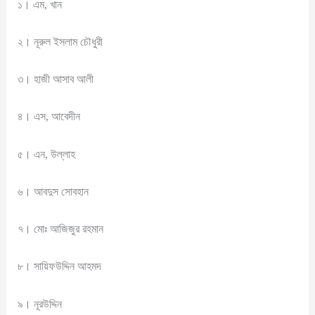
১। এম, খান
২। নূরুল ইসলাম চৌধুরী
৩। হাজী আসাব আলী
৪। এস, আবেদীন
৫। এন, উল্লাহ
৬। আবদুস সোবহান
৭। মোঃ আজিজুর রহমান
৮। সায়িফউদ্দিন আহমদ
৯। নূরউদ্দিন