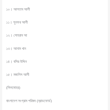
১০। আলতাব আলী
১১। সুনফর আলী
১২। সোহরাব আ
১৩। আনাম খান
১৪। বসির উদ্দিন
১৫। মজলিস আলী
(সিলমোহর)
বাংলাদেশ সংগ্রাম পরিষদ (ব্রাডফোর্ড)