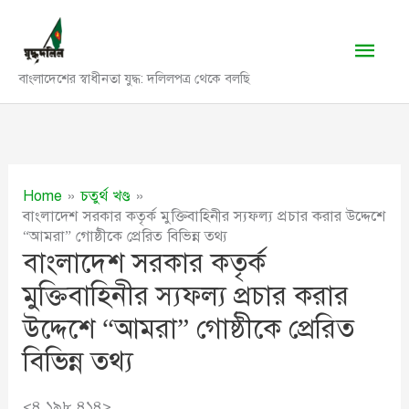
Skip
to
Main
content
বাংলাদেশের স্বাধীনতা যুদ্ধ: দলিলপত্র থেকে বলছি
Men
Home
চতুর্থ খণ্ড
বাংলাদেশ সরকার কতৃর্ক মুক্তিবাহিনীর স্যফল্য প্রচার করার উদ্দেশে
“আমরা” গোষ্ঠীকে প্রেরিত বিভিন্ন তথ্য
বাংলাদেশ সরকার কতৃর্ক
মুক্তিবাহিনীর স্যফল্য প্রচার করার
উদ্দেশে “আমরা” গোষ্ঠীকে প্রেরিত
বিভিন্ন তথ্য
<৪,১৯৮,৪১৪>