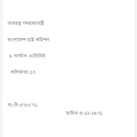
ভারতস্থ গনপ্রজাতন্ত্রী
বাংলাদেশ হাই কমিশন
৯ সার্কাস এ্যভিনিউ
কলিকাতা-১৭
নং-বি-৫/৫০/৭১
তারিখ-৩-১২-১৯৭১