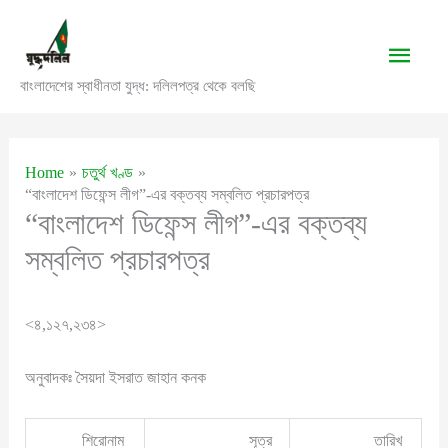
Skip
to
Main
content
বাংলাদেশের স্বাধীনতা যুদ্ধ: দলিলপত্র থেকে বলছি
Men
Home
চতুর্থ খণ্ড
“বাংলাদেশ ডিফেন্স লীগ”-এর বক্তব্য সম্বলিত প্রচারপত্র
“বাংলাদেশ ডিফেন্স লীগ”-এর বক্তব্য
সম্বলিত প্রচারপত্র
<৪,১২৭,২৩৪>
অনুবাদকঃ সৈয়দা ইসরাত জাহান কনক
শিরোনাম
সূত্র
তারিখ