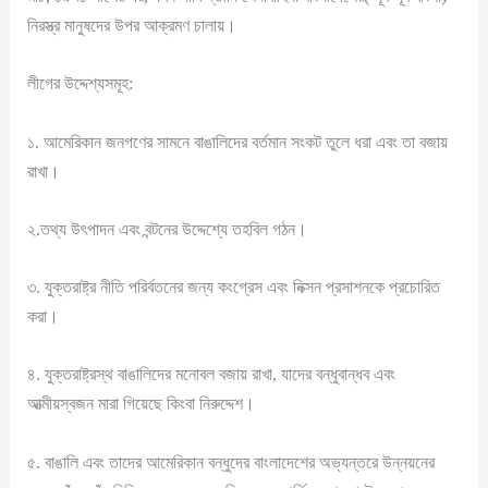
নিরস্ত্র মানুষদের উপর আক্রমণ চালায়।
লীগের উদ্দেশ্যসমূহ:
১. আমেরিকান জনগণের সামনে বাঙালিদের বর্তমান সংকট তুলে ধরা এবং তা বজায়
রাখা।
২.তথ্য উৎপাদন এবং বন্টনের উদ্দেশ্যে তহবিল গঠন।
৩. যুক্তরাষ্ট্র নীতি পরির্বতনের জন্য কংগ্রেস এবং নিক্সন প্রসাশনকে প্রচোরিত
করা।
৪. যুক্তরাষ্ট্রস্থ বাঙালিদের মনোবল বজায় রাখা, যাদের বন্ধুবান্ধব এবং
আত্মীয়স্বজন মারা গিয়েছে কিংবা নিরুদ্দেশ।
৫. বাঙালি এবং তাদের আমেরিকান বন্ধুদের বাংলাদেশের অভ্যন্তরে উন্নয়নের