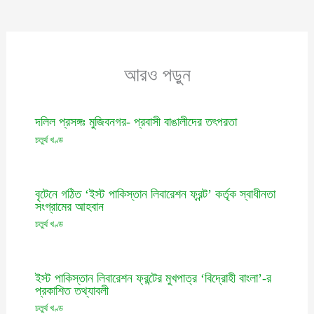
আরও পড়ুন
দলিল প্রসঙ্গঃ মুজিবনগর- প্রবাসী বাঙালীদের তৎপরতা
চতুর্থ খণ্ড
বৃটেনে গঠিত ‘ইস্ট পাকিস্তান লিবারেশন ফ্রন্ট’ কর্তৃক স্বাধীনতা
সংগ্রামের আহবান
চতুর্থ খণ্ড
ইস্ট পাকিস্তান লিবারেশন ফ্রন্টের মুখপাত্র ‘বিদ্রোহী বাংলা’-র
প্রকাশিত তথ্যাবলী
চতুর্থ খণ্ড