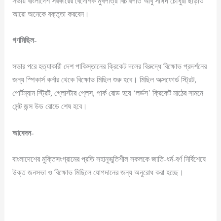
সভায় বাংলাদেশ সরকারের বৈদেশিক মুখপাত্র বিচারপতি আবু সাঈদ চৌধুরী ছাড়াও
আরো অনেকে বক্তৃতা করবেন।
গণমিছিল-
সভার পরে হত্যাকারী দেশ পাকিস্তানের ক্রিকেট দলের বিরুদ্ধে বিক্ষোভ প্রদর্শনের
জন্য স্পিকার্স কর্নার থেকে বিক্ষোভ মিছিল শুরু হবে। মিছিল অক্সফোর্ড স্ট্রিট,
পোর্টম্যান স্ট্রিট, গ্লোস্টার প্লেস, পার্ক রোড হয়ে ‘লর্ডস’ ক্রিকেট মাঠের সামনে
সেন্ট জন্স উড রোডে শেষ হবে।
আবেদন-
বাংলাদেশের মুক্তিসংগ্রামের প্রতি সহানুভূতিশীল সকলকে জাতি-ধর্ম-বর্ণ নির্বিশেষে
উক্ত জনসভা ও বিক্ষোভ মিছিলে যোগদানের জন্য অনুরোধ করা হচ্ছে।