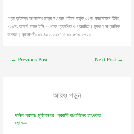
গ্রেট বৃটেনস্থ বাংলাদেশ ছাত্র সংগ্রাম পরিষদ কর্তৃক ৩৫নং গ্যামেজেস বিল্ডিং,
১২০নং হবোর্ন, লন্ডন ইসি-১ থেকে প্রকাশিত ও প্রচারিত। মুদ্রণে সাপ্তাহিক
জনমত। দূরালাপনীঃ ০১-৪০৫-৫৯১৭ ও ০১-৬৭৩-৫৭২০।
←
Previous Post
Next Post
→
আরও পড়ুন
দলিল প্রসঙ্গঃ মুজিবনগর- প্রবাসী বাঙালীদের তৎপরতা
চতুর্থ খণ্ড