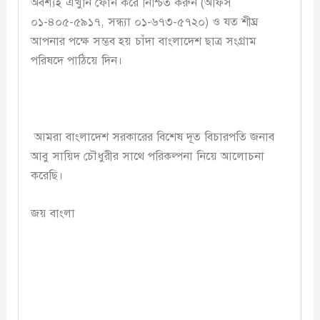
অবশ্যই এখুনি ফোন করে নিশ্চিত করুন (অফিস
০১-৪০৫-৫৯১৭, সন্ধ্যা ০১-৬৭৩-৫৭২০) ও যত শীঘ্র
আপনার পক্ষে সম্ভব হয় চাঁদা বাংলাদেশ ছাত্র সংগ্রাম
পরিষদে পাঠিয়ে দিন।
আমরা বাংলাদেশ সরকারের বিশেষ দূত বিচারপতি জনাব
আবু সায়িদ চৌধুরীর সাথে পরিকল্পনা নিয়ে আলোচনা
করেছি।
জয় বাংলা