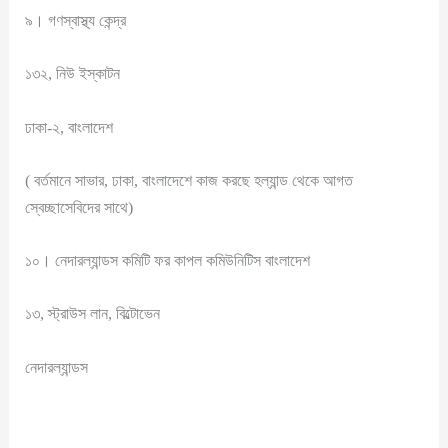
৯। গণস্বাস্থ্য কেন্দ্র
১৩২, নিউ ইস্কাটন
ঢাকা-২, বাংলাদেশ
( বর্তমানে সাভার, ঢাকা, বাংলাদেশে কাজ করছে হল্যান্ড থেকে আগত
স্বেচ্ছাসেবিদের সাথে)
১০। নেদারল্যান্ডস কমিটি ফর কাপল কমিউনিটিস বাংলাদেশ
১৩, স্ট্রাউস লান, বিল্টোভেন
নেদারল্যান্ডস