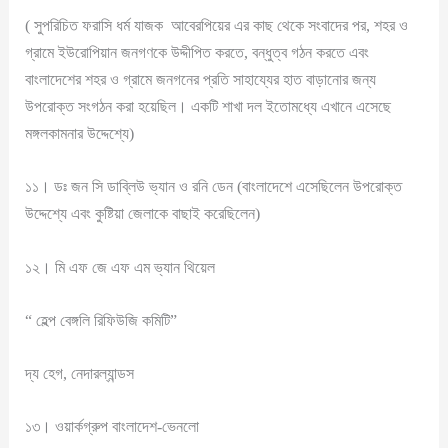
( সুপরিচিত ফরাসি ধর্ম যাজক আবেরপিয়ের এর কাছ থেকে সংবাদের পর, শহর ও
গ্রামে ইউরোপিয়ান জনগণকে উদ্দীপিত করতে, বন্ধুত্ব গঠন করতে এবং
বাংলাদেশের শহর ও গ্রামে জনগনের প্রতি সাহায্যের হাত বাড়ানোর জন্য
উপরোক্ত সংগঠন করা হয়েছিল। একটি শাখা দল ইতোমধ্যে এখানে এসেছে
মঙ্গলকামনার উদ্দেশ্যে)
১১। ডঃ জন সি ডাব্লিউ ভ্যান ও রনি ডেন (বাংলাদেশে এসেছিলেন উপরোক্ত
উদ্দেশ্যে এবং কুষ্টিয়া জেলাকে বাছাই করেছিলেন)
১২। মি এফ জে এফ এম ভ্যান থিয়েল
“ হেল্প বেঙ্গলি রিফিউজি কমিটি”
দ্য হেগ, নেদারল্যান্ডস
১৩। ওয়ার্কগ্রুপ বাংলাদেশ-ভেনলো