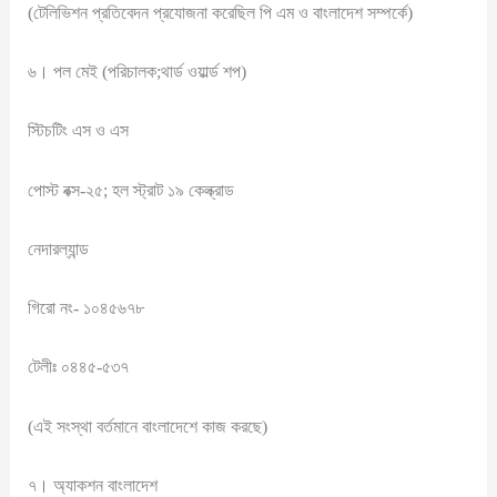
(টেলিভিশন প্রতিবেদন প্রযোজনা করেছিল পি এম ও বাংলাদেশ সম্পর্কে)
৬। পল মেই (পরিচালক;থার্ড ওয়ার্ল্ড শপ)
স্টিচটিং এস ও এস
পোস্ট বক্স-২৫; হল স্ট্রাট ১৯ কেল্ক্রাড
নেদারল্যান্ড
গিরো নং- ১০৪৫৬৭৮
টেলীঃ ০৪৪৫-৫৩৭
(এই সংস্থা বর্তমানে বাংলাদেশে কাজ করছে)
৭। অ্যাকশন বাংলাদেশ