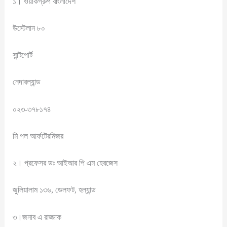
১। ওয়ার্কগ্রুপ বাংলাদেশ
উস্টেলান ৮০
সান্টপোর্ট
নেদারল্যান্ড
০২৩-৩৭৮১৭৪
মি পল আর্ফটেরমিজর
২। প্রফেসর ডঃ আইআর পি এম হেরজেস
জুলিয়ালাম ১৩৬, ডেলফট, হল্যান্ড
৩।জনাব এ রাজ্জাক