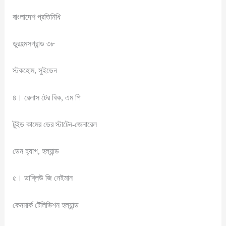
বাংলাদেশ প্রতিনিধি
ডুরহল্মসগ্রান্ড ৩৮
স্টকহোম, সুইডেন
৪। রেলাস টের বিক, এম পি
টুইড কামের ডের স্টাটেন-জেনারেল
ডেন হ্যাগ, হল্যান্ড
৫। ডাব্লিউ জি নেইমান
কেনমার্ক টেলিভিশন হল্যান্ড