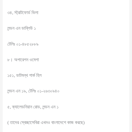
৩৪, স্ট্রাটফোর্ড ভিলা
লন্ডন এন ডাব্লিউ ১
টেলিঃ ০১-৪৮৫২৮৮৯
৮। অপারেশন ওমেগা
১৫১, ডাটমন্থ পার্ক হিল
লন্ডন এন ১৯, টেলিঃ ০১-২৬৩০৯৪০
৫, ক্যালেডনিয়ান রোড, লন্ডন এন ১
( তাদের স্বেচ্ছাসেবিরা এখনও বাংলাদেশে কাজ করছে)