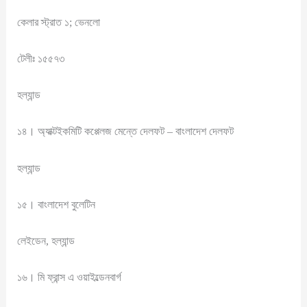
কেলার স্ট্রাত ১; ভেনলো
টেলীঃ ১৫৫৭৩
হল্যান্ড
১৪। অ্যাক্টইকমিটি কপ্পেলজ মেন্তে দেলফট – বাংলাদেশ দেলফট
হল্যান্ড
১৫। বাংলাদেশ বুলেটিন
লেইডেন, হল্যান্ড
১৬। মি ফ্রান্স এ ওয়াইল্ডেনবার্গ