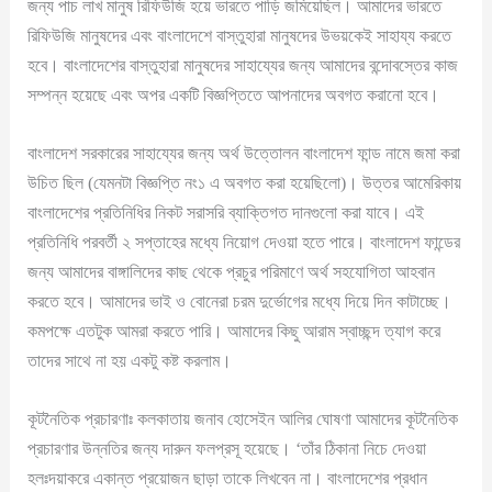
জন্য পাচ লাখ মানুষ রিফিউজি হয়ে ভারতে পাড়ি জমিয়েছিল। আমাদের ভারতে
রিফিউজি মানুষদের এবং বাংলাদেশে বাস্তুহারা মানুষদের উভয়কেই সাহায্য করতে
হবে। বাংলাদেশের বাস্তুহারা মানুষদের সাহায্যের জন্য আমাদের বন্দোবস্তের কাজ
সম্পন্ন হয়েছে এবং অপর একটি বিজ্ঞপ্তিতে আপনাদের অবগত করানো হবে।
বাংলাদেশ সরকারের সাহায্যের জন্য অর্থ উত্তোলন বাংলাদেশ ফান্ড নামে জমা করা
উচিত ছিল (যেমনটা বিজ্ঞপ্তি নং১ এ অবগত করা হয়েছিলো)। উত্তর আমেরিকায়
বাংলাদেশের প্রতিনিধির নিকট সরাসরি ব্যাক্তিগত দানগুলো করা যাবে। এই
প্রতিনিধি পরবর্তী ২ সপ্তাহের মধ্যে নিয়োগ দেওয়া হতে পারে। বাংলাদেশ ফান্ডের
জন্য আমাদের বাঙ্গালিদের কাছ থেকে প্রচুর পরিমাণে অর্থ সহযোগিতা আহবান
করতে হবে। আমাদের ভাই ও বোনেরা চরম দুর্ভোগের মধ্যে দিয়ে দিন কাটাচ্ছে।
কমপক্ষে এতটুক আমরা করতে পারি। আমাদের কিছু আরাম স্বাচ্ছন্দ ত্যাগ করে
তাদের সাথে না হয় একটু কষ্ট করলাম।
কূটনৈতিক প্রচারণাঃ কলকাতায় জনাব হোসেইন আলির ঘোষণা আমাদের কূটনৈতিক
প্রচারণার উন্নতির জন্য দারুন ফলপ্রসূ হয়েছে। ‘তাঁর ঠিকানা নিচে দেওয়া
হলঃদয়াকরে একান্ত প্রয়োজন ছাড়া তাকে লিখবেন না। বাংলাদেশের প্রধান