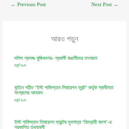
←
Previous Post
Next Post
→
আরও পড়ুন
দলিল প্রসঙ্গঃ মুজিবনগর- প্রবাসী বাঙালীদের তৎপরতা
চতুর্থ খণ্ড
বৃটেনে গঠিত ‘ইস্ট পাকিস্তান লিবারেশন ফ্রন্ট’ কর্তৃক স্বাধীনতা
সংগ্রামের আহবান
চতুর্থ খণ্ড
ইস্ট পাকিস্তান লিবারেশন ফ্রন্টের মুখপাত্র ‘বিদ্রোহী বাংলা’-র
প্রকাশিত তথ্যাবলী