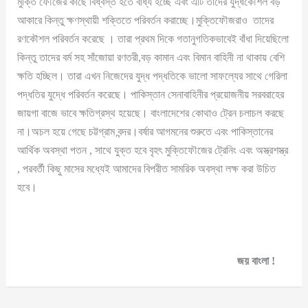
মুক্তি ফৌজের কাছে বিধ্বস্ত হতে বাধ্য হচ্ছে এবং এটি তাদের যুদ্ধকৌশল বড়
আকারে কিন্তু ক্ষণস্থায়ী শক্তিতে পরিবর্তন করাচ্ছে।মুক্তিফৌজরাও তাদের
রণকৌশল পরিবর্তন করেছে । তারা প্রথম দিকে গতানুগতিকভাবেই বাঁধা দিয়েছিলো
কিন্তু তাদের বর্ম সহ সাঁজোয়া রণতরী,বড় কামান এবং বিমান বাহিনী না থাকায় বেশি
ক্ষতি হচ্ছিল। তারা এখন নিজেদের যুদ্ধ পদ্ধতিকে ভালো সাফল্যের সাথে গেরিলা
পদ্ধতির যুদ্ধে পরিবর্তন করেছে। পাকিস্তান সেনাবাহিনীর প্রয়োজনীয় সরবরাহের
জায়গা বাজে ভাবে ক্ষতিগ্রস্থ হয়েছে। বাংলাদেশের কোথাও ট্রেন চলাচল করছে
না।অচল হয়ে গেছে চট্টগ্রাম বন্দর।বর্ষার আগমনের শুরুতে এবং পাকিস্তানের
আর্থিক অবস্থা পতন , সাথে যুক্ত হবে বৃহৎ মুক্তিফৌজের ট্রেনিং এবং অস্ত্রশস্ত্র
, পরবর্তী কিছু মাসের মধ্যেই আমাদের বিপরীত সামরিক অবস্থা লক্ষ করা উচিত
হবে।
জয় বাংলা !