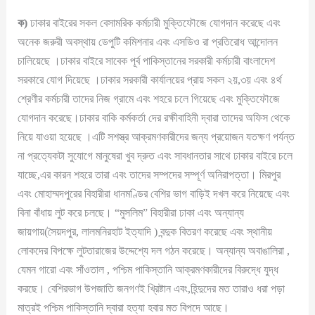
ক)
ঢাকার বাইরের সকল বেসামরিক কর্মচারী মুক্তিফৌজে যোগদান করেছে এবং
অনেক জরুরী অবস্থায় ডেপুটি কমিশনার এবং এসডিও রা প্রতিরোধ আন্দোলন
চালিয়েছে ।ঢাকার বাইরে সাবেক পূর্ব পাকিস্তানের সরকারী কর্মচারী বাংলাদেশ
সরকারে যোগ দিয়েছে ।ঢাকার সরকারী কার্যালয়ের প্রায় সকল ২য়,৩য় এবং ৪র্থ
শ্রেণীর কর্মচারী তাদের নিজ গ্রামে এবং শহরে চলে গিয়েছে এবং মুক্তিফৌজে
যোগদান করেছে।ঢাকার বাকি কর্মকর্তা দের রক্ষীবাহিনী দ্বারা তাদের অফিস থেকে
নিয়ে যাওয়া হয়েছে ।এটি সশস্ত্র আক্রমণকারীদের জন্য প্রয়োজন যতক্ষণ পর্যন্ত
না প্রত্যেকটা সুযোগে মানুষেরা খুব দ্রুত এবং সাবধানতার সাথে ঢাকার বাইরে চলে
যাচ্ছে,এর কারন শহরে তারা এবং তাদের সম্পদের সম্পূর্ণ অনিরাপত্তা। মিরপুর
এবং মোহাম্মদপুরের বিহারীরা ধানমণ্ডির বেশির ভাগ বাড়িই দখল করে নিয়েছে এবং
বিনা বাঁধায় লুট করে চলছে। “মুসলিম” বিহারীরা ঢাকা এবং অন্যান্য
জায়গায়(সৈয়দপুর, লালমনিরহাট ইত্যাদি ) বন্দুক বিতরণ করেছে এবং স্থানীয়
লোকদের বিপক্ষে লুটতারাজের উদ্দেশ্যে দল গঠন করেছে। অন্যান্য অবাঙালিরা ,
যেমন গারো এবং সাঁওতাল , পশ্চিম পাকিস্তানি আক্রমণকারীদের বিরুদ্ধে যুদ্ধ
করছে। বেশিরভাগ উপজাতি জনগণই খ্রিষ্টান এবং,হিন্দুদের মত তারাও ধরা পড়া
মাত্রই পশ্চিম পাকিস্তানি দ্বারা হত্যা হবার মত বিপদে আছে।