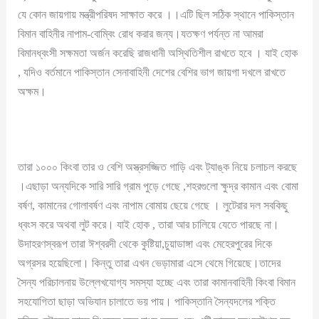
যে কোন জায়গায় মন্ত্রীপরিষদ সাক্ষাত করে ।।এটি ছিল সঠিক স্থানে পাকিস্তান
বিমান বাহিনীর নাপাম-বোম্বিং রোধ করার জন্য।যতক্ষণ পর্যন্ত না আমরা
বিমানধ্বংসী সক্ষমতা অর্জন করেছি রাজধানী অস্থিতিশীল রাখতে হবে । যাই হোক
, যদিও বর্তমানে পাকিস্তান সেনাবাহিনী দেশের বেশির ভাগ জায়গা দখলে রাখতে
অক্ষম।
তারা ১০০০ কিংবা তার ও বেশি অস্ত্রসজ্জিত গাড়ি এবং ট্যাঙ্ক নিয়ে চলাচল করছে
।এছাড়া অন্যদিকে সারি সারি গ্রাম পুড়ে গেছে ,শহরগুলো ক্ষুদ্র কামান এবং বোমা
বর্ষণ, কামানের গোলাবর্ষণ এবং নাপাম বোমায় ছেয়ে গেছে । লুটেরার দল সবকিছু
ধ্বংস করে অথবা লুট করে। যাই হোক , তারা আর চালিয়ে যেতে পারছে না।
উদাহরণস্বরূপ তারা ঈশ্বরদী থেকে কুষ্টিয়া,চুয়াডাঙ্গা এবং মেহেরপুরের দিকে
অগ্রসর হয়েছিলো। কিন্তু তারা এখন ভেড়ামারা এসে থেমে গিয়েছে।তাদের
সৈন্য পরিচালনায় উল্লেখযোগ্য সমস্যা হচ্ছে এবং তারা কামানবাহিনী কিংবা বিমান
সহযোগিতা ছাড়া অভিযান চালাতে ভয় পায়। পাকিস্তানি সৈন্যদলের শক্তি