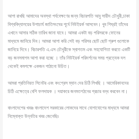
আশা রাখছি আমাদের অবস্থা পর্যবেক্ষণের জন্য বিচারপতি আবু সায়ীদ চৌধুরী,ঢাকা
বিশ্ববিদ্যালয়ের উপাচার্য জাতিসংঘের পূর্বে নিউইয়র্ক আসবেন। খুব শিঘ্রই তাঁদের
এখানে আসার সঠিক তারিখ জানা যাবে। আমরা একটা বড় পরিসরকে ফোনের
মাধ্যমে জানিয়ে দিব। আমরা আশা করি সেই বড় পরিসর ছোট ছোট গ্রুপ গুলোকে
জানিয়ে দিবে। বিচারপতি এ.এস চৌধুরীকে স্বাগতম এবং সহযোগিতা করতে একটি
বড় জনসমাগম আশা করা হচ্ছে । তাঁর নিউইয়র্ক পরিদর্শনের সময় প্রত্যেক দল
থেকেই কমপক্ষে একজন পাঠানো উচিত।
আমরা প্রতিনিয়ত সিনেটর এবং কংগ্রেস ম্যান দের চিঠি লিখছি । আমেরিকানদের
চিঠি এক্ষেত্রে বেশি ফলদায়ক । দয়াকরে জনমতগঠনের প্রচার বন্ধ করবেন না।
বাংলাদেশের খবরঃ বাংলাদেশ সরকারের লোকদের সাথে যোগাযোগের মাধ্যমে আমরা
নিম্নোক্ত উন্নতির খবর জেনেছিঃ