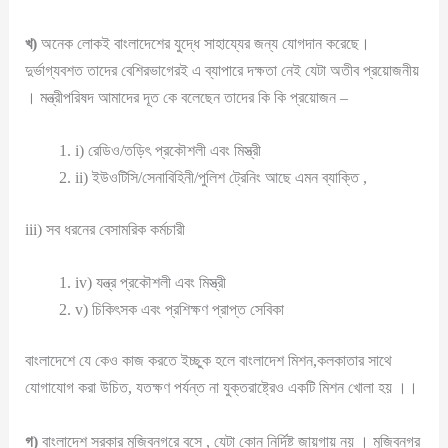
খ)
অনেক লোকই বাংলাদেশের যুদ্ধে সাহায্যের জন্য যোগদান করেছে।
দুর্ভাগ্যবশত তাদের বেশিরভাগেরই এ ব্যাপারে দক্ষতা নেই যেটা অতীব প্রয়োজনীয়
। মন্ত্রীপরিষদ আমাদের দূত কে বলেছেন তাদের কি কি প্রয়োজন –
i) রেডিও/তড়িৎ প্রকৌশলী এবং মিস্ত্রী
ii) ইউওটিসি/সেনাবিহিনী/পুলিশ ট্রেনিং আছে এমন ব্যাক্তি ,
iii) সব ধরনের বেসামরিক কর্মচারী
iv) যন্ত্র প্রকৌশলী এবং মিস্ত্রী
v) চিকিৎসক এবং প্রশিক্ষণ প্রাপ্ত সেবিকা
বাংলাদেশে যে কেও কাজ করতে ইচ্ছুক হলে বাংলাদেশ মিশন,কলকাতার সাথে
যোগাযোগ করা উচিত, যতক্ষণ পর্যন্ত না যুক্তরাষ্ট্রেও একটি মিশন খোলা হয় ।।
গ)
বাংলাদেশ সরকার মুজিবনগরে বসে , যেটা কোন নির্দিষ্ট জায়গায় নয় । মুজিবনগর