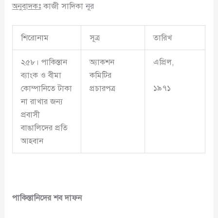
অনুবাদকঃ
কাজী সাদিকা নূর
শিরোনাম
সূত্র
তারিখ
২৫৮। পাকিস্তান
অ্যাকশন
এপ্রিল,
ব্যাংক ও বীমা
কমিটির
১৯৭১
কোম্পানিতে টাকা
প্রচারপত্র
না রাখার জন্য
প্রবাসী
বাঙালিদের প্রতি
আহবান
পাকিস্তানিদের
শব
দাফন