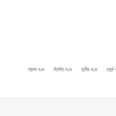
Skip
to
content
প্রথম খণ্ড
দ্বিতীয় খণ্ড
তৃতীয় খণ্ড
চতুর্থ 