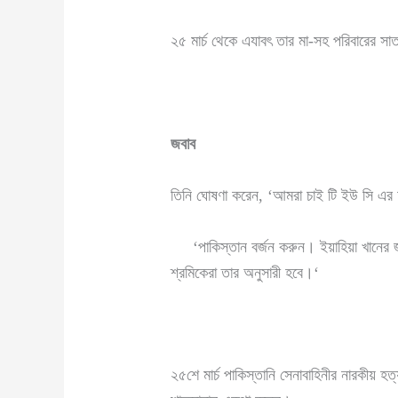
২৫ মার্চ থেকে এযাবৎ তার মা-সহ পরিবারের সাত
জবাব
তিনি ঘোষণা করেন, ‘আমরা চাই টি ইউ সি এর অ
‘পাকিস্তান বর্জন করুন। ইয়াহিয়া খানের জন্য
শ্রমিকেরা তার অনুসারী হবে।‘
২৫শে মার্চ পাকিস্তানি সেনাবাহিনীর নারকীয় 