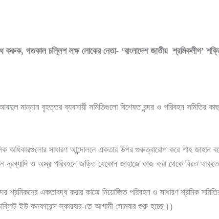
রোধ করুক
, গতকাল চল্লিশ লক্ষ লোকের নেতা- ‘বাংলাদেশ জাতীয় শ্রমিকলীগ’ শক্তি
দুল মান্নান বৃহত্তর ব্যবসায়ী সমিতিগুলো বিশেষত বন্দর ও পরিবহন সমিতির কাছ
ৌলিক অধিকারগুলোর সাধারণ আন্দোলনে একতার উপর গুরুত্বারোপ করে শাহ জাহান ব
স্তানে দ্রব্যাদি ও অস্ত্র পরিবহনে জড়িত যেকোন জাহাজে কাজ করা থেকে বিরত থা
গ বন্দর শ্রমিকদের একতাবদ্ধ করার কাজে নিয়োজিত পরিবহন ও সাধারণ শ্রমিক সমি
াব্লিউ ইউ কনফারেন্স স্কারবার-তে আগামী সোমবার শুরু হচ্ছে।)