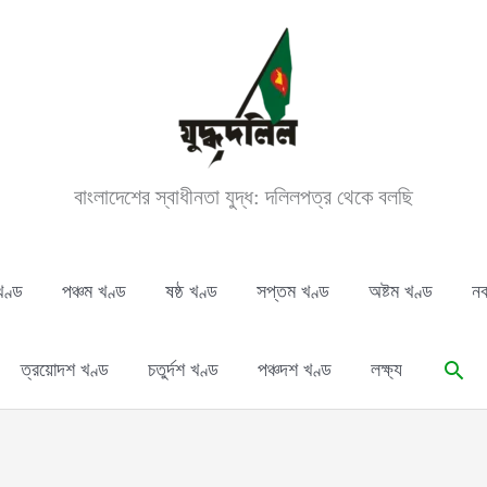
বাংলাদেশের স্বাধীনতা যুদ্ধ: দলিলপত্র থেকে বলছি
খণ্ড
পঞ্চম খণ্ড
ষষ্ঠ খণ্ড
সপ্তম খণ্ড
অষ্টম খণ্ড
নব
Sear
ত্রয়োদশ খণ্ড
চতুর্দশ খণ্ড
পঞ্চদশ খণ্ড
লক্ষ্য