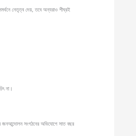
সমর্থনে নেতৃত্ব দেয়, তবে অন্যরাও শীঘ্রই
চিৎ না।
্রথম জনআন্দোলন সংগঠনের অভিযোগে সাত বছর