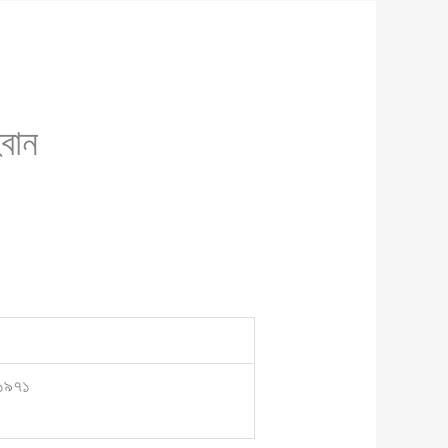
্বান
 ১৯৭১