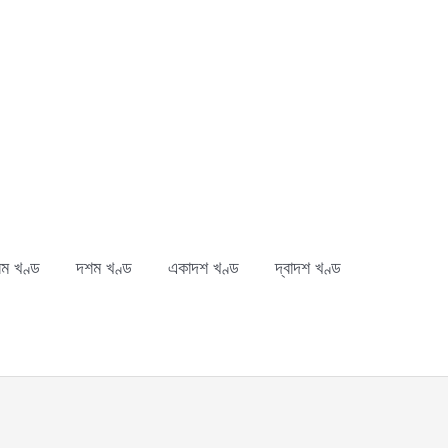
ম খণ্ড
দশম খণ্ড
একাদশ খণ্ড
দ্বাদশ খণ্ড
ch