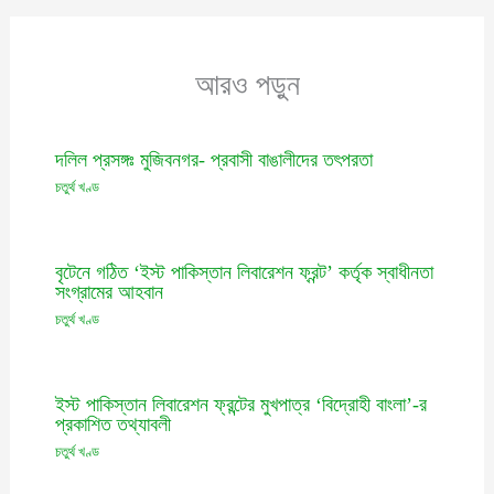
আরও পড়ুন
দলিল প্রসঙ্গঃ মুজিবনগর- প্রবাসী বাঙালীদের তৎপরতা
চতুর্থ খণ্ড
বৃটেনে গঠিত ‘ইস্ট পাকিস্তান লিবারেশন ফ্রন্ট’ কর্তৃক স্বাধীনতা
সংগ্রামের আহবান
চতুর্থ খণ্ড
ইস্ট পাকিস্তান লিবারেশন ফ্রন্টের মুখপাত্র ‘বিদ্রোহী বাংলা’-র
প্রকাশিত তথ্যাবলী
চতুর্থ খণ্ড