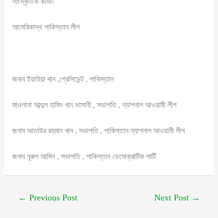
সাংস্কৃতিক কমিটি
আমেরিকাস্থ পাকিস্তান লীগ
জনাব ইয়াহিয়া খান ,প্রেসিডেন্ট , পাকিস্তান
মাওলানা আব্দুল হামিদ খান ভাসানী , সভাপতি , ন্যাশনাল আওয়ামী লীগ
জনাব আতাউর রহমান খান , সভাপতি , পাকিস্তান ন্যাশনাল আওয়ামী লীগ
জনাব নূরুল আমিন , সভাপতি , পাকিস্তান ডেমোক্রাটিক পার্টি
←
Previous Post
Next Post
→