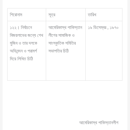
শিরোনাম
সূত্র
তারিখ
১২২। নির্বাচনে
আমেরিকাস্থ পাকিস্তান
১৯ ডিসেম্বর , ১৯৭০
বিজয়লাভের জন্যে শেখ
লীগের সামাজিক ও
মুজিব ও তার দলকে
সাংস্কৃতিক সমিতির
অভিনন্দন ও পরামর্শ
সভাপতির চিঠি
দিয়ে লিখিত চিঠি
আমেরিকাস্থ পাকিস্তানলীগ