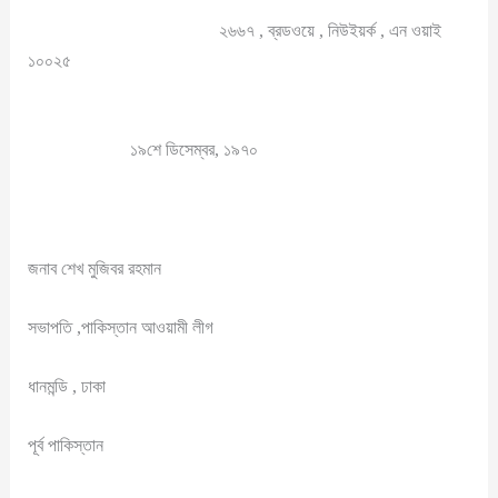
২৬৬৭ , ব্রডওয়ে , নিউইয়র্ক , এন ওয়াই
১০০২৫
১৯শে ডিসেম্বর, ১৯৭০
জনাব শেখ মুজিবর রহমান
সভাপতি ,পাকিস্তান আওয়ামী লীগ
ধানমন্ডি , ঢাকা
পূর্ব পাকিস্তান