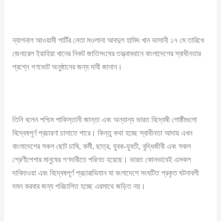
ন্যাশনাল আওয়ামী পার্টির নেতা মওলানা আবদুল হামিদ খান ভাসানী ১৭ মে তারিখে
জেনারেল ইয়াহিয়া খানের নিকট জাতিসংঘের তত্ত্বাবধানে বাংলাদেশের স্বাধীনতার
প্রশ্নে গণভোট অনুষ্ঠানের জন্য দাবী জানান।
তিনি বলেন পশ্চিম পাকিস্তানী জান্তা এবং অন্যান্য ভারত বিদ্বেষী গোষ্ঠীগুলো
বিদ্বেষপূর্ণ প্রচারণা চালাতে পারে। কিন্তু কথা হচ্ছে স্বাধীনতা আদায় এখন
বাংলাদেশের সকল ছোট চাষি, কর্মী, ছাত্র, যুবক-যুবতী, বুদ্ধিজীবী এবং সকল
শ্রেণীপেশার মানুষের গণদাবীতে পরিণত হয়েছে। ভারত কোনভাবেই এসকল
দাবিদাওয়া এবং বিদ্বেষপূর্ণ প্রচারাভিযান যা বংলাদেশে সংঘটিত প্রকৃত ঘটনাবলী
দমন করবার জন্য পরিচালিত হচ্ছে এরসাথে জড়িত নয়।