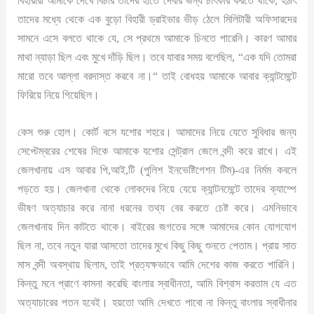
বিহারীরা আমাকে দেখে বিচার তাদের হাতে দেবার জন্য চীৎকার করতে থাকে, হঠাৎ
তাদের মধ্যে থেকে এক বুড়ো বিহারী ড্রাইভার ভীড় ঠেলে মিলিটারী অফিসারদের
সামনে এসে বলতে থাকে যে, সে প্রথমে আমাকে চিনতে পারেনি। কারণ আমার
মাথা ন্যাড়া ছিল এবং মুখে দাঁড়ি ছিল। তবে যাবার সময় বলেছিল, “এক যদি তোমরা
মারো তবে আল্লা বরদাস্ত করবে না।“ তাই বোধহয় আমাকে আবার ক্যান্টমেন্টে
ফিরিয়ে নিয়ে গিয়েছিল।
কেস শুরু হোল। কোর্ট বসে যশোর শহরে। আমাদের নিয়ে যেতে সুবিধার জন্য
সেপ্টেম্বরের শেষের দিকে আমাকে যশোর সেন্ট্রাল জেলে বন্দী করে রাখে। এই
জেলখানায় এস আবার পি,আই,টি (পুলিশ ইনভেষ্টিগেশন টিম)-এর নির্মম কবলে
পড়তে হয়। জেলখানা থেকে লোকদের নিয়ে যেয়ে ক্যান্টনমেন্টে তাদের ক্যাম্পে
ভীষণ অত্যাচার করে নানা ধরনের তথ্য বের করতে চেষ্ট করে। এমনিভাবে
জেলখানায় দিন কাটতে থাকে। বাইরের জগতের সঙ্গে আমাদের কোন যোগযোগ
ছিল না, তবে নতুন যারা আসতো তাদের মুখে কিছু কিছু শুনতে পেতাম। প্রায় সাত
মাস বন্দী অবস্থায় ছিলাম, তাই প্রত্যক্ষভাবে আমি দেশের কাজ করতে পারিনি।
কিন্তু মনে প্রাণে কামনা করেছি বাংলার স্বাধীনতা, আমি বিশ্বাস করতাম যে এত
অত্যাচারের পতন হবেই। হয়তো আমি দেখতে পাবো না কিন্তু বাংলার স্বাধীনার