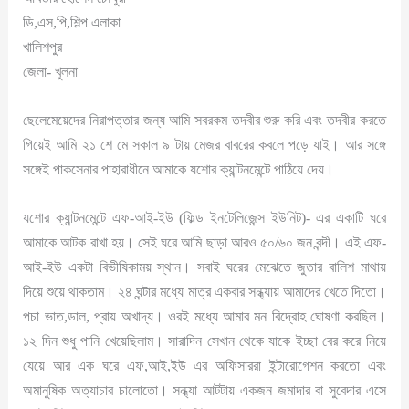
ডি,এস,পি,শিল্প এলাকা
খালিশপুর
জেলা- খুলনা
ছেলেমেয়েদের নিরাপত্তার জন্য আমি সবরকম তদবীর শুরু করি এবং তদবীর করতে
গিয়েই আমি ২১ শে মে সকাল ৯ টায় মেজর বাবরের কবলে পড়ে যাই। আর সঙ্গে
সঙ্গেই পাকসেনার পাহারাধীনে আমাকে যশোর ক্যান্টনমেন্টে পাঠিয়ে দেয়।
যশোর ক্যান্টনমেন্টে এফ-আই-ইউ (ফিল্ড ইনটেলিজেন্স ইউনিট)- এর একাটি ঘরে
আমাকে আটক রাখা হয়। সেই ঘরে আমি ছাড়া আরও ৫০/৬০ জন বন্দী। এই এফ-
আই-ইউ একটা বিভীষিকাময় স্থান। সবাই ঘরের মেঝেতে জুতার বালিশ মাথায়
দিয়ে শুয়ে থাকতাম। ২৪ ঘন্টার মধ্যে মাত্র একবার সন্ধ্যায় আমাদের খেতে দিতো।
পচা ভাত,ডাল, প্রায় অখাদ্য। ওরই মধ্যে আমার মন বিদ্রোহ ঘোষণা করছিল।
১২ দিন শুধু পানি খেয়েছিলাম। সারাদিন সেখান থেকে যাকে ইচ্ছা বের করে নিয়ে
যেয়ে আর এক ঘরে এফ,আই,ইউ এর অফিসাররা ইন্টারোগেশন করতো এবং
অমানুষিক অত্যাচার চালোতো। সন্ধ্যা আটটায় একজন জমাদার বা সুবেদার এসে