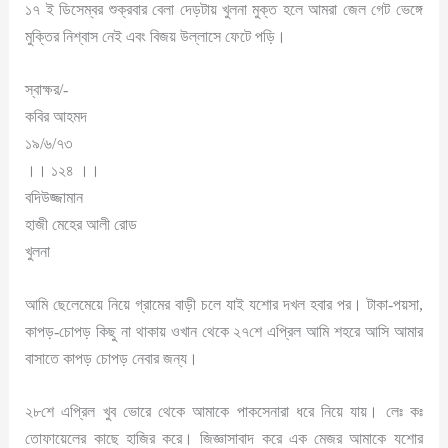
১৭ ই ডিসেম্বর শুক্রবার বেলা দেড়টায় খুলনা মুক্ত হলে আমরা জেল গেট ভেঙ্গে
মুক্তির নিশ্বাস নেই এবং বিজয় উল্লাসে ফেটে পড়ি।
স্বাক্ষর/-
কবির আহমদ
১৯/৬/৭৩
।। ১২৪ ।।
বদিউজ্জামান
হাজী মেহের আলী রোড
খুলনা
আমি ছেলেমেয়ে নিয়ে গ্রামের বাড়ী চলে যাই যশোর দখল হবার পর। টাকা-পয়সা,
কাপড়-চোপড় কিছু না থাকায় ওখান থেকে ২৭শে এপ্রিল আমি শহরে আসি আমার
বাসাতে কাপড় চোপড় নেবার জন্য।
২৮শে এপ্রিল খুব ভোরে থেকে আমাকে পাকসেনারা ধরে নিয়ে যায়। লেঃ কঃ
তোফায়েলের কাছে হাজির করে। জিজ্ঞাসাবাদ করে এক মেজর আমাকে যশোর