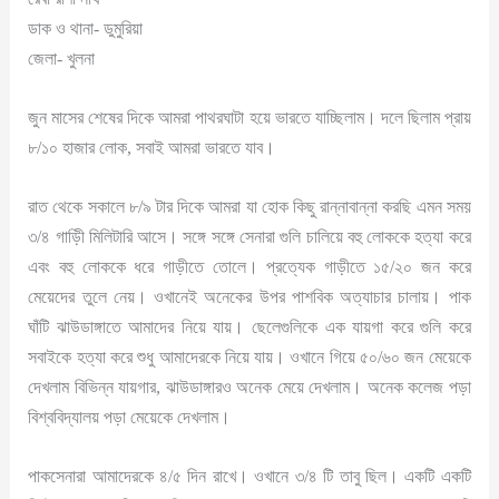
ডাক ও থানা- ডুমুরিয়া
জেলা- খুলনা
জুন মাসের শেষের দিকে আমরা পাথরঘাটা হয়ে ভারতে যাচ্ছিলাম। দলে ছিলাম প্রায়
৮/১০ হাজার লোক, সবাই আমরা ভারতে যাব।
রাত থেকে সকালে ৮/৯ টার দিকে আমরা যা হোক কিছু রান্নাবান্না করছি এমন সময়
৩/৪ গাড়িী মিলিটারি আসে। সঙ্গে সঙ্গে সেনারা গুলি চালিয়ে বহু লোককে হত্যা করে
এবং বহু লোককে ধরে গাড়ীতে তোলে। প্রত্যেক গাড়ীতে ১৫/২০ জন করে
মেয়েদের তুলে নেয়। ওখানেই অনেকের উপর পাশবিক অত্যাচার চালায়। পাক
ঘাঁটি ঝাউডাঙ্গাতে আমাদের নিয়ে যায়। ছেলেগুলিকে এক যায়গা করে গুলি করে
সবাইকে হত্যা করে শুধু আমাদেরকে নিয়ে যায়। ওখানে গিয়ে ৫০/৬০ জন মেয়েকে
দেখলাম বিভিন্ন যায়গার, ঝাউডাঙ্গারও অনেক মেয়ে দেখলাম। অনেক কলেজ পড়া
বিশ্ববিদ্যালয় পড়া মেয়েকে দেখলাম।
পাকসেনারা আমাদেরকে ৪/৫ দিন রাখে। ওখানে ৩/৪ টি তাবু ছিল। একটি একটি