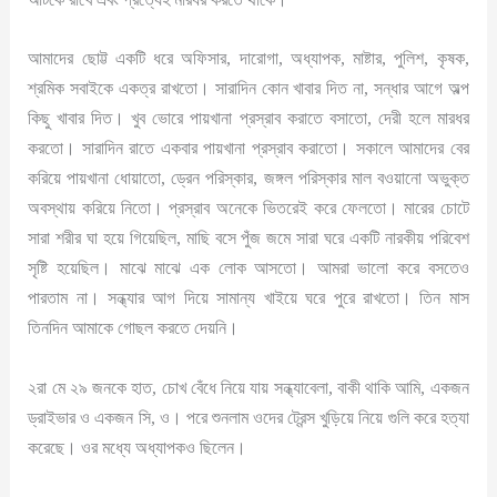
আমাদের ছোট্ট একটি ধরে অফিসার, দারোগা, অধ্যাপক, মাষ্টার, পুলিশ, কৃষক,
শ্রমিক সবাইকে একত্র রাখতো। সারাদিন কোন খাবার দিত না, সন্ধার আগে অল্প
কিছু খাবার দিত। খুব ভোরে পায়খানা প্রস্রাব করাতে বসাতো, দেরী হলে মারধর
করতো। সারাদিন রাতে একবার পায়খানা প্রস্রাব করাতো। সকালে আমাদের বের
করিয়ে পায়খানা ধোয়াতো, ড্রেন পরিস্কার, জঙ্গল পরিস্কার মাল বওয়ানো অভুক্ত
অবস্থায় করিয়ে নিতো। প্রস্রাব অনেকে ভিতরেই করে ফেলতো। মারের চোটে
সারা শরীর ঘা হয়ে গিয়েছিল, মাছি বসে পুঁজ জমে সারা ঘরে একটি নারকীয় পরিবেশ
সৃষ্টি হয়েছিল। মাঝে মাঝে এক লোক আসতো। আমরা ভালো করে বসতেও
পারতাম না। সন্ধ্যার আগ দিয়ে সামান্য খাইয়ে ঘরে পুরে রাখতো। তিন মাস
তিনদিন আমাকে গোছল করতে দেয়নি।
২রা মে ২৯ জনকে হাত, চোখ বেঁধে নিয়ে যায় সন্ধ্যাবেলা, বাকী থাকি আমি, একজন
ড্রাইভার ও একজন সি, ও। পরে শুনলাম ওদের ট্রেন্স খুড়িয়ে নিয়ে গুলি করে হত্যা
করেছে। ওর মধ্যে অধ্যাপকও ছিলেন।