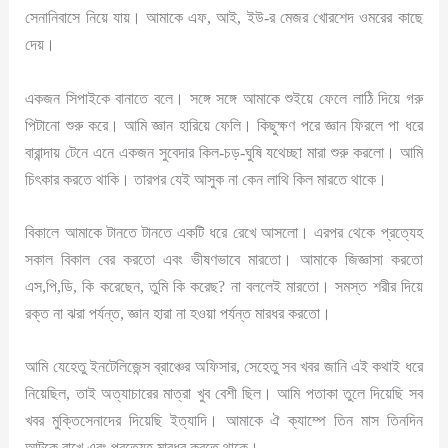
সেনানিবাসে নিয়ে যায়। আমাকে এফ, আই, ইউ-র মেজর খোরশেদ ওমরের কাছে
দেয়।
একজন সিপাইকে বানাতে বলে। সঙ্গে সঙ্গে আমাকে শুইয়ে ফেলে লাঠি দিয়ে গরু
পিটানো শুরু করে। আমি জ্ঞান হারিয়ে ফেলি। কিছুক্ষণ পরে জ্ঞান ফিরলে পা ধরে
বারান্দায় টেনে এনে একজন সুবেদার কিল-চড়-ঘুষি যথেচ্ছা মারা শুরু করলো। আমি
চিৎকার করতে থাকি। তারপর যেই আসুক না কেন লাথি কিল মারতে থাকে।
বিকালে আমাকে টানতে টানতে একটি ধরে রেখে আসলো। এরপর থেকে প্রত্যেহ
সকাল বিকাল বের করতো এবং ভীষণভাবে মারতো। আমাকে জিজ্ঞাসা করতো
এস,পি,ডি, কি করেছেন, তুমি কি করেছ? না বললেই মারতো। সমস্ত শরীর দিয়ে
রক্ত না ঝরা পর্যন্ত, জ্ঞান হারা না হওয়া পর্যন্ত মারধর করতো।
আমি যেহেতু ইনটেলিজেন্স ব্রাঞ্চের অফিসার, সেহেতু সব খবর জানি এই কথাই ধরে
নিয়েছিল, তাই অত্যাচারের মাত্রা খুব বেশী ছিল। আমি পতাকা তুলে দিয়েছি সব
খবর মুক্তিসেনাদের দিয়েছি ইত্যাদি। আমাকে ঐ ক্যাম্পে তিন মাস তিনদিন
আটকে রাখে এবং প্রত্যেহ মারধর করতে থাকে।