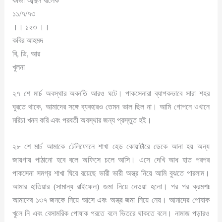
কাজী আব্দুল খালেক
১১/৭/৭৩
।। ১২৩ ।।
কবির আহমদ
বি, ডি, আর
খুলনা
২৭ শে মার্চ অবস্থার অবনতি আরও ঘটে। পাকসেনারা ব্যাপকভাবে সারা শহর
ঘুরতে থাকে, আমাদের সঙ্গে ব্যবহারও তেমন ভাল ছিল না। আমি গোপনে ওখানে
মরিচা খনন করি এবং পরবর্তী অবস্থার জন্য প্রস্তুত হই।
২৮ শে মার্চ আমাকে টেলিফোনে শাখা হেড কোয়ার্টারে ডেকে আনা হয় অন্য
জায়গায় পাঠানো হবে বলে অফিসে চলে আসি। এসে দেখি আধ হাত পরপর
পাকসেনা সমগ্র শাখা ঘিরে রয়েছে ভারী ভারী অস্ত্র নিয়ে আমি বুঝতে পারলাম।
আমার হাতিয়ার (সামান্য রাইফেল) জমা নিয়ে নেওয়া হলো। পর পর ক্রমশঃ
আমাদের ১৩৭ জনকে নিয়ে আসে এবং অস্ত্র জমা নিয়ে নেয়। আমাদের পোষাক
খুলে নি এবং বেসামরিক পোষাক পরতে বলে ভিতরে থাকতে বলে। নামাজ পড়ারও