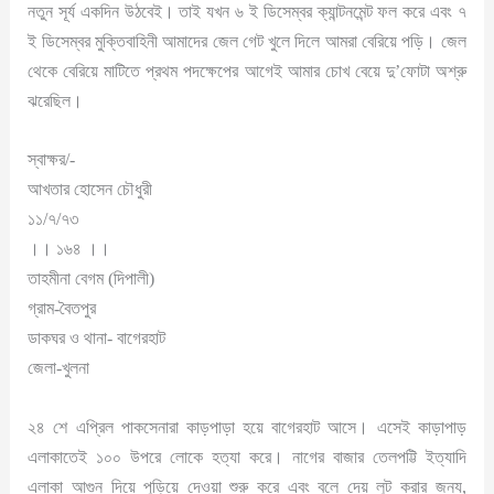
নতুন সূর্য একদিন উঠবেই। তাই যখন ৬ ই ডিসেম্বর ক্যান্টনমেন্ট ফল করে এবং ৭
ই ডিসেম্বর মুক্তিবাহিনী আমাদের জেল গেট খুলে দিলে আমরা বেরিয়ে পড়ি। জেল
থেকে বেরিয়ে মাটিতে প্রথম পদক্ষেপের আগেই আমার চোখ বেয়ে দু’ফোটা অশ্রু
ঝরেছিল।
স্বাক্ষর/-
আখতার হোসেন চৌধুরী
১১/৭/৭৩
।। ১৬৪ ।।
তাহমীনা বেগম (দিপালী)
গ্রাম-বৈতপুর
ডাকঘর ও থানা- বাগেরহাট
জেলা-খুলনা
২৪ শে এপ্রিল পাকসেনারা কাড়পাড়া হয়ে বাগেরহাট আসে। এসেই কাড়াপাড়
এলাকাতেই ১০০ উপরে লোকে হত্যা করে। নাগের বাজার তেলপট্টি ইত্যাদি
এলাকা আগুন দিয়ে পুড়িয়ে দেওয়া শুরু করে এবং বলে দেয় লুট করার জন্য,