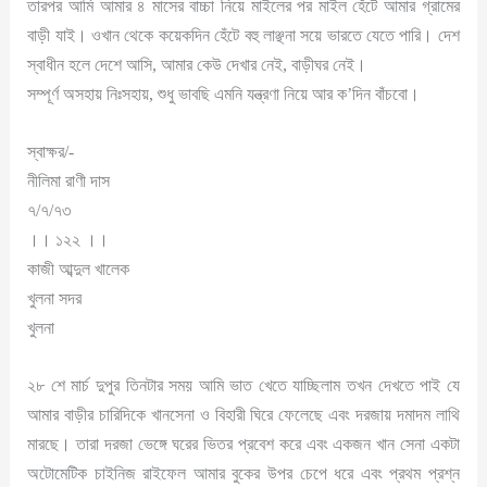
তারপর আমি আমার ৪ মাসের বাচ্চা নিয়ে মাইলের পর মাইল হেঁটে আমার গ্রামের
বাড়ী যাই। ওখান থেকে কয়েকদিন হেঁটে বহু লাঞ্ছনা সয়ে ভারতে যেতে পারি। দেশ
স্বাধীন হলে দেশে আসি, আমার কেউ দেখার নেই, বাড়ীঘর নেই।
সম্পূর্ণ অসহায় নিঃসহায়, শুধু ভাবছি এমনি যন্ত্রণা নিয়ে আর ক’দিন বাঁচবো।
স্বাক্ষর/-
নীলিমা রাণী দাস
৭/৭/৭৩
।। ১২২ ।।
কাজী আব্দুল খালেক
খুলনা সদর
খুলনা
২৮ শে মার্চ দুপুর তিনটার সময় আমি ভাত খেতে যাচ্ছিলাম তখন দেখতে পাই যে
আমার বাড়ীর চারিদিকে খানসেনা ও বিহারী ঘিরে ফেলেছে এবং দরজায় দমাদম লাথি
মারছে। তারা দরজা ভেঙ্গে ঘরের ভিতর প্রবেশ করে এবং একজন খান সেনা একটা
অটোমেটিক চাইনিজ রাইফেল আমার বুকের উপর চেপে ধরে এবং প্রথম প্রশ্ন