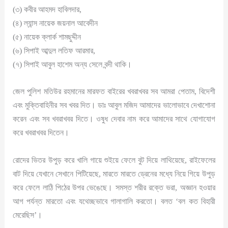
(৩) কবীর আহমদ হাবিলদার,
(৪) ল্যান্স নায়েক জয়নাল আবেদীন
(৫) নায়েক ক্লার্ক শামছুদ্দীন
(৬) সিপাই আব্দুল লতিফ আরমার,
(৭) সিপাই আবুল হাশেম অন্য সেলে বন্দী থাকি।
জেল পুলিশ মতিউর রহমানের মারফত বাইরের খবরাখবর সব আমরা পেতাম, বিদেশী
এবং মুক্তিবাহিনীর সব খবর দিত। ডাঃ আবুল মজিদ আমাদের ভালোভাবে দেখাশোনা
করেন এবং সব খবরাখবর দিতে। ওষুধ দেবার নাম করে আমাদের সাথে যোগাযোগ
করে খবরাখবর দিতেন।
রোদের ভিতর উপুড় করে খালি গায়ে শুইয়ে ফেলে বুট দিয়ে লাথিয়েছে, রাইফেলের
বাট দিয়ে যেখানে সেখানে পিটিয়েছে, মারতে মারতে ড্রেনের মধ্যে নিয়ে গিয়ে উপুড়
করে ফেলে লাঠি পিঠের উপর ভেঙেছে। সমস্ত শরীর রক্তে ভরা, অজ্ঞান হওয়ার
আগ পর্যন্ত মারতো এবং যথেচ্ছভাবে গালাগালি করতো। বলত ‘বল কত বিহারী
মেরেছিস’।