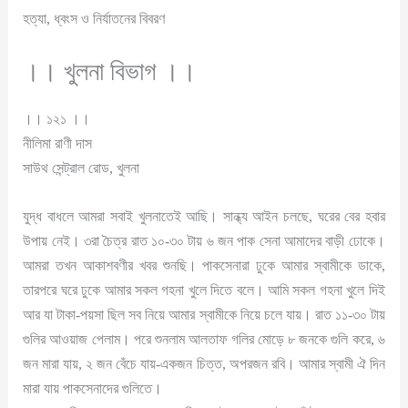
হত্যা, ধ্বংস ও নির্যাতনের বিবরণ
।। খুলনা বিভাগ ।।
।। ১২১ ।।
নীলিমা রাণী দাস
সাউথ সেন্ট্রাল রোড, খুলনা
যুদ্ধ বাধলে আমরা সবাই খুলনাতেই আছি। সান্ধ্য আইন চলছে, ঘরের বের হবার
উপায় নেই। ৩রা চৈত্র রাত ১০-৩০ টায় ৬ জন পাক সেনা আমাদের বাড়ী ঢোকে।
আমরা তখন আকাশবণীর খবর শুনছি। পাকসেনারা ঢুকে আমার স্বামীকে ডাকে,
তারপরে ঘরে ঢুকে আমার সকল গহনা খুলে দিতে বলে। আমি সকল গহনা খুলে দিই
আর যা টাকা-পয়সা ছিল সব নিয়ে আমার স্বামীকে নিয়ে চলে যায়। রাত ১১-৩০ টায়
গুলির আওয়াজ পেলাম। পরে শুনলাম আলতাফ গলির মোড়ে ৮ জনকে গুলি করে, ৬
জন মারা যায়, ২ জন বেঁচে যায়-একজন চিত্ত, অপরজন রবি। আমার স্বামী ঐ দিন
মারা যায় পাকসেনাদের গুলিতে।