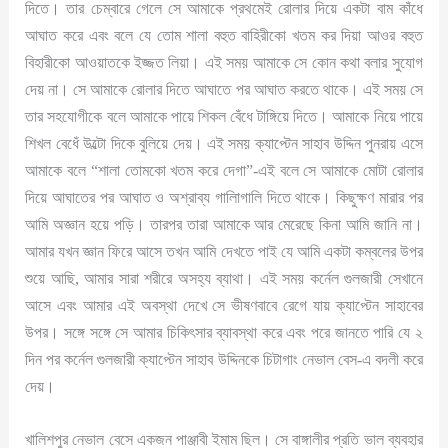
দিতে। তার চেম্বারে গেলে সে আমাকে প্রথমেই রোলার দিয়ে একটা বাম কাঁধে
আঘাত করে এবং বলে যে তোম শালা বহুত বাহিরীকো খতম কর দিয়া আওর বহুত
বিহারীকো আওয়াতকে ইজ্জত লিয়া। এই সময় আমাকে সে কোন কথা বলার সুযোগ
দেয় না। সে আমাকে রোলার দিতে আঘাতে পর আঘাত করতে থাকে। এই সময় সে
তার সহযোগীকে বলে আমাকে পায়ে শিকল বেঁধে টাঙ্গিয়ে দিতে। আমাকে নিয়ে পায়ে
শিখল বেধেঁ উল্টো দিকে বুলিয়ে দেয়। এই সময় ক্যাপ্টেন সাহাব উদ্দিন পুনরায় এসে
আমাকে বলে “শালা তোমকো খতম করে দেগা”-এই বলে সে আমাকে মোটা রোলার
দিয়ে আঘাতের পর আঘাত ও অশ্রাব্য গালিাগালি দিতে থাকে। কিছুক্ষণ মারার পর
আমি অজ্ঞান হয়ে পড়ি। তারপর তারা আমাকে আর মেরেছে কিনা আমি জানি না।
আমার যখন জ্ঞান ফিরে আসে তখন আমি দেখতে পাই যে আমি একটা কম্বলের উপর
শুয়ে আছি, আমার সারা শরীরে অসহ্য ব্যাথা। এই সময় কর্নেল গুলজারী সেখানে
আসে এবং আমার এই অবস্থা দেখে সে ভীষণবাবে রেগে যায় ক্যাপ্টেন সাহাবের
উপর। সঙ্গে সঙ্গে সে আমার চিকিৎসার ব্যাবস্থা করে এবং পরে জানতে পারি যে ২
দিন পর কর্নেল গুলজারী ক্যাপ্টেন সাহাব উদ্দিনকে চিটাগাং নেভাল বেস-এ বদলী করে
দেয়।
খালিশপুর নেভাল বেসে একজন পাঞ্জাবী ইমাম ছিল। সে বাঙ্গালীর প্রতি ভাল ব্যবহার