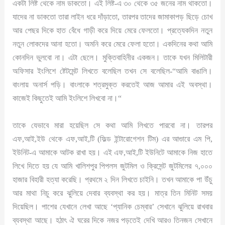
একটা লিষ্ট থেকে নাম ডাকতো। এই লিষ্ট-এ ৩০ থেকে ৩৫ জনের নাম থাকতো।
যাদের না ডাকতো তারা লাইন ধরে দাঁড়াতো, তারপর তাদের জামাকাপড় ছিড়ে চোখ
আর পেছর দিকে হাত বেঁধে গাড়ী করে দিয়ে মেরে ফেলতো। প্রত্যেকদিন নতুন
নতুন লোকদের আনা হতো। অমনি করে মেরে ফেলা হতো। একদিনের কথা আমি
কোনদিন ভুলবো না। এটা ছেলে। মুক্তিবাহিনীর একজন। তাকে যখন মিলিটারী
অফিসার ইংলিশে ষ্টেটমেন্ট লিখতে বলেছিল তখন সে বলেছিল-“আমি বাঙালি।
বাংলায় অনার্স পড়ি। বাংলাকে শত্রমুক্ত করতেই আজ আমার এই অবস্থা।
কাজেই কিছুতেই আমি ইংলিশে লিখবো না।“
তাকে যেভাবে মারা হয়েছিল সে কথা আমি লিখতে পারবো না। তারপর
এফ,আই,ইউ থেকে এফ,আই,টি (ফিল্ড ইন্টারোগেশন টিম) এর আগুারে এম পি,
ইউনিট-এ আমাকে আটক রাখা হয়। এই এফ,আই,টি ইউনিটে আমাকে নিজ হাতে
লিখে দিতে হয় যে আমি খালিশপুর পিপলস জুটমিল ও ক্রিসেন্ট জুটমিলের ৭,০০০
হাজার বিহারী হত্যা করেছি। প্রথমে ২ দিন লিখতে চাইনি। তখন আমাকে পা উঁচু
আর মাথা নিচু করে ঝুলিয়ে দেবার ব্যবস্থা কর হয়। মাত্র তিন মিনিট সময়
দিয়েছিল। পাশের যেখানে লেখা আছে ‘প্যানিক চেম্বার’ সেখানে ঝুলিয়ে রাখবার
ব্যবস্থা আছে। হঠাৎ ঐ ঘরের দিকে নজর পড়তেই দেখি আরও তিনজন সেখানে