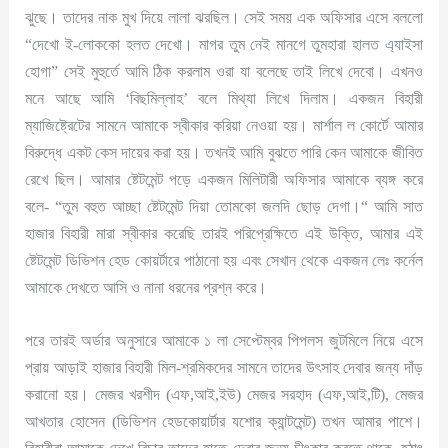
ঝুছে। তাদের নাক মুখ দিয়ে লালা ঝরছিল। সেই সময় এক অফিসার এসে বললো
“দেখো ই-লোককো হলত দেখো। মাগর তুম নেই মানগে তুমহারা হালত এ্যাইসা
হোগা” সেই মুহুর্তে আমি ঠিক করলাম ওরা যা বলেছে তাই লিখে দেবো। এখনও
মনে আছে আমি ‘বিছমিল্লাহ’ বলে মিথ্যা লিখে দিলাম। একজন বিহারী
ম্যাজিষ্ট্রেটের সামনে আমাকে স্বীকার করিয়া নেওয়া হয়। মার্শাল ল কোর্টে আমার
বিরুদ্ধে একট কেস দায়ের করা হয়। তখনই আমি বুঝতে পারি কেন আমাকে জীবিত
রেখে ছিল। আমার ষ্টেটমেন্ট পড়ে একজন মিলিটারী অফিসার আমাকে ব্যঙ্গ করে
বলে- “তুম বহুত আচ্ছা ষ্টেটমেন্ট দিয়া তোমকো জলদি ছোড় দেগা।“ আমি সাত
হাজার বিহারী মারা স্বীকার করেছি তারই পরিপ্রেক্ষিতে এই উক্তি, আমার এই
ষ্টেটমেন্ট ডিভিশন হেড কোয়র্টারে পাঠানো হয় এবং সেখান থেকে একজন লেঃ কর্নেল
আমাকে দেখতে আসি ও নানা ধরনের প্রশ্ন করে।
পরে তারই অর্ডার অনুসারে আমাকে ১ লা সেপ্টেম্বর পিপলস জুটমিলে নিয়ে এসে
প্রায় আড়াই হাজার বিহারী মিল-শ্রমিকদের সামনে তাদের উৎসাহ দেবার জন্য দাঁড়
করানো হয়। মেজর খরশীদ (এফ,আই,ইউ) মেজর সরহাদ (এফ,আই,টি), মেজর
আখতার হোসেন (ডিভিশন হেডকোয়ার্টার যশোর ক্যান্টমেন্ট) তখন আমার পাশে।