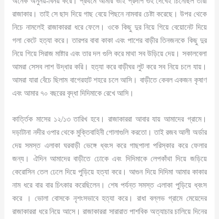
অনেক অনুনয়-বিনয় করে। প্রথমে আমার ভাই প্রদীপ গুহ দেখেই চিনেছিল তারা
রাজাকার। তাই সে ছাদ দিয়ে গাছ বেয়ে পিছনে নামবার চেষ্টা করেছে। উপর থেকে
নিচে নামলেই রাজাকাররা ধরে ফেলে। ওকে কিছু দুর নিয়ে গিয়ে বেয়োনেট দিয়ে
গলা কেটে হত্যা করে। তারপর বাবা কাকা এবং পাশের বাড়ীর তিনজনকে কিছু দুর
নিয়ে গিয়ে সিরাজ মাষ্টার এবং তার দল গুলি করে মাথা সব উড়িয়ে দেয়। সকালবেলা
আমরা সেসব লাশ উদ্ধার করি। হত্যা করে বাড়ীঘর লুট করে সব নিয়ে চলে যায়।
আমরা যারা বেঁচে ছিলাম বাগেরহাট শহরে চলে আসি। বাড়ীতে কেবল একজন কৃষাণ
এবং আমার ৭০ বছরের বৃদ্ধা দিদিমাকে রেখে আসি।
কার্ত্তিক মাসের ১২/১৩ তারিখ হবে। রাজাকাররা আবার যায় আমাদের গ্রামে।
দড়াটানা নদীর ওপার থেকে মুক্তিবাহিনী গোলাগুলি করতো। তাই রজব আলী অর্ডার
দেয় সমস্ত এলাকা ঘরবাড়ী ভেঙ্গে ধ্বংস করে গাছপালা পরিস্কার করে ফেলার
জন্য। ঐদিন আমাদের বাড়ীতে ঢোকে এবং দিদিমাকে লেপকাঁথা দিয়ে জড়িয়ে
কেরোসিন তেল ঢেলে দিয়ে পুড়িয়ে হত্যা করে। আগুন দিয়ে দিদিমা আমার কাকার
নাম ধরে বার বার চিৎকার করেছিলেন। শেষ পর্যন্ত সমস্ত এলাকা পুড়িয়ে ধ্বংস
করে । ভোলা বোসকে নৃশংসভাবে হত্যা করে। রাধা বল্লভ গ্রামে মেয়েদের
রাজাকাররা ধরে নিয়ে আসে। রাজাকাররা সারারাত পাশবিক অত্যাচার চালিয়ে দিনের