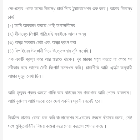
সেপ্টেম্বর থেকে আমর বিরুদ্ধে চার্জ দিয়ে ইন্টারোগেশন শুরু করে। আমার বিরুদ্ধে
চার্জ
(১) আমি আক্রমণ করতে গেছি অবাঙ্গালীদের
(২) সীমান্তে সিপাই পাঠিয়েছি সবাইকে আসার জন্য
(৩) অস্ত্র সরবরাহ চেষ্টা এবং অস্ত্র ধ্বংস করা
(৪) সিপাইদের উস্কানী দিয়ে উত্তেজনার সৃষ্টি করেছি।
এক একটি প্রশ্ন করে আর মারতে থাকে। খুব মারধর সহ্য করতে না পেরে সব
স্বীকার করে তাদের তৈরী রিপোর্ট দস্তখত করি। চার্জশীটে আমি এ্যাক্ট অনুযায়ী
আমার মৃত্যু লেখা ছিল।
আমি মৃত্যুর প্রহর শুনতে থাকি আর বাইরের সব খবরাখবর আমি পেতে থাকলাম।
আমি বুঝলাম আমি মরবো তবে দেশ একদিন স্বাধীন হবেই হবে।
নিয়মিত নামাজ রোজা শুরু করি বাংলাদেশের মা-বোনের ইজ্জত বাঁচাবার জন্য, সেই
সঙ্গে মুক্তিবাহিনীর বিজয় কামনা করে দোয়া করতাম খোদার কাছে।