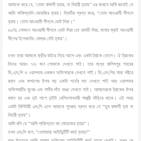
আমাকে করে যে, ‘তোম বাঙ্গালী হ্যায়, না বিহারী হ্যায়” এর জবাবে আমি জানাই যে
আমি পাকিস্তানি মোহাজির হ্যায়। দ্বিতীয় প্রশ্ন করে, “তোম আওয়ামী লীগমে
হ্যায়। তোম আওয়ামী লীগমে ভোট দিয়া।“
৯৯% লোকনে আওয়ামী লীগমে ভোট দিয়া তো হামভী দিয়া, মাগার ম্যাই আওয়ামী
লীগের ইলেকটেড মেম্বর নেহি হ্যায়’।
তখন তারা আমাকে বাড়ীর বাইরে নিয়ে আসে এবং একটা ট্রাকে তোলে। ঐ ট্রাকের
ভিতর আরও ৭/৮ জন লোককে দেখতে পাই। তার মধ্যে খালিসপুর শহরের
ডি,এস,পি ও ওয়াপদার একজন অফিসারকে দেখতে পাই। ডি,এস,পির সারা শরীরে
রক্ত এবং কপালের উপর বড় একটা গর্তের মত দেখতে পাই আর ওয়াপদার
অফিসারটির মুখের এক পাটির দাঁত ভাঙা দেখতে পাই। আমাদেরকে ট্রাকের উপর
বসান হয় এবং দুই পাশে দুইটা মেশিনগানধারী শাস্ত্রী দাঁড়িয়ে থাকে। এই সময়
একটা মিলিটারী এম,পি এসে আমাকে পুনরায় প্রশ্ন করে যে “তুম বাঙ্গালী হ্যা না
বিহারী হ্যায়”।
আমি বলি যে “আমি পাকিস্তান কা মোহাজের হ্যায়”।
তখন এম,পি বলে, “তোমহারা আইডিন্টিটি কার্ড হ্যায়?”
তার উত্তরে আমি আমার অফিসের আইডিন্টিটি কার্ড তাকে দেখাই। তখন সে