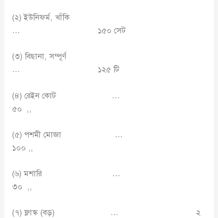
(২) ইউনিফর্ম, খাঁকি
… ১৫০ সেট
(৩) বিছানা, সম্পূর্ণ
… ১২৫ টি
(৪) রেইন কোট …
৫০ ,,
(৫) পশমী মোজা …
১০০ ,,
(৬) মশারি …
৩০ ,,
(৭) ফ্লাস্ক (বড়) … ২