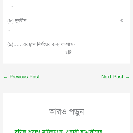
,,
(৮) দূরবীন … ৩
,,
(৯)……অবস্থান নির্ণয়ের জন্য কম্পাস-
১টি
←
Previous Post
Next Post
→
আরও পড়ুন
দলিল প্রসঙ্গঃ মুজিবনগর- প্রবাসী বাঙালীদের