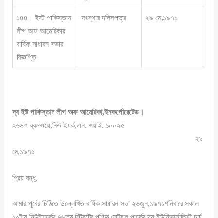
১৪৪। ইস্ট পাকিস্তান
সংস্থার দলিলপত্র
২৯ মে,১৯৭১
লীগ অফ আমেরিকার
বার্ষিক সাধারন সভার
বিজ্ঞপ্তি
দ্য ইষ্ট পাকিস্তান লীগ অফ আমেরিকা,ইনকর্পোরেটেড।
২৬৬৭ ব্রডওয়ে,নিউ ইয়র্ক,এন. ওয়াই. ১০০২৫
২৯
মে,১৯৭১
প্রিয় বন্ধু,
আমার পূর্বের চিঠিতে উল্লেখিত বার্ষিক সাধারন সভা ২৬জুন,১৯৭১শনিবারে সকাল
১০টায় নিউইয়র্কের ৭৬তম স্ট্রিটের পশ্চিম সেন্ট্রাল পার্কের দ্য ইউনিভার্সালিস্ট চার্চ