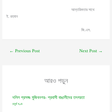
আন্তরিকতার সাথে
ই. রহমান
জি.এস.
←
Previous Post
Next Post
→
আরও পড়ুন
দলিল প্রসঙ্গঃ মুজিবনগর- প্রবাসী বাঙালীদের তৎপরতা
চতুর্থ খণ্ড