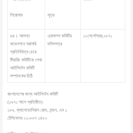
শিরোনাম
সূত্র
৬৪। আসন্ন
এ্যাকশন কমিটির
১০সেপ্টেম্বর,১৯৭১
কভেনশনে সরাসরি
দলিলপত্র
প্রতিনিধিত্ব চেয়ে
ষ্টিয়ারিং কমিটিকে লেখা
আইলিংটন কমিটি
সম্পাদকের চিঠি
বাংলাদেশের জন্য আইলিংটন কমিটি
(১৯৭১ সালে প্রতিষ্ঠিত)
১৮৯. ক্যালেডোনিয়ান রোড, লন্ডন, এন ১
টেলিফোনঃ ০১-৮৩৭ ১৪৮০