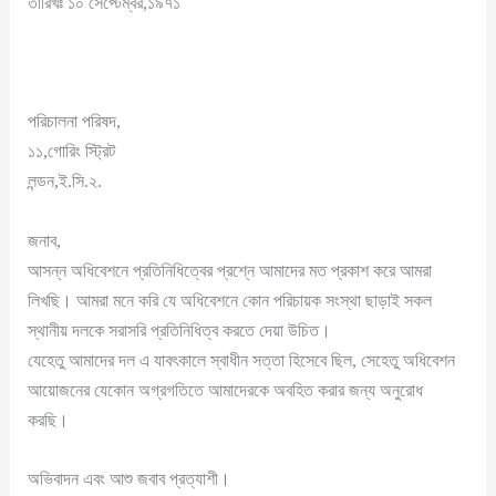
তারিখঃ ১০ সেপ্টেম্বর,১৯৭১
পরিচালনা পরিষদ,
১১,গোরিং স্ট্রিট
লন্ডন,ই.সি.২.
জনাব,
আসন্ন অধিবেশনে প্রতিনিধিত্বের প্রশ্নে আমাদের মত প্রকাশ করে আমরা
লিখছি। আমরা মনে করি যে অধিবেশনে কোন পরিচায়ক সংস্থা ছাড়াই সকল
স্থানীয় দলকে সরাসরি প্রতিনিধিত্ব করতে দেয়া উচিত।
যেহেতু আমাদের দল এ যাবৎকালে স্বাধীন সত্তা হিসেবে ছিল, সেহেতু অধিবেশন
আয়োজনের যেকোন অগ্রগতিতে আমাদেরকে অবহিত করার জন্য অনুরোধ
করছি।
অভিবাদন এবং আশু জবাব প্রত্যাশী।