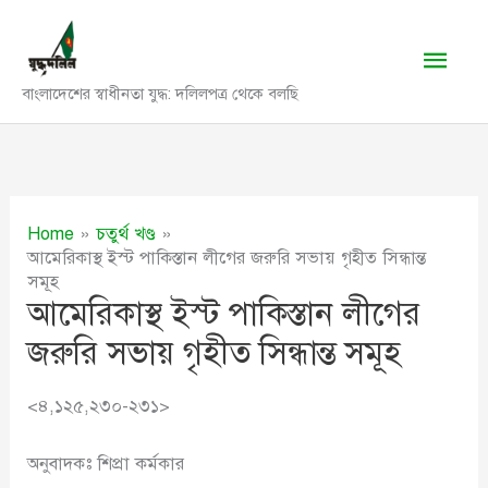
Skip
to
Main
content
বাংলাদেশের স্বাধীনতা যুদ্ধ: দলিলপত্র থেকে বলছি
Men
Home
চতুর্থ খণ্ড
আমেরিকাস্থ ইস্ট পাকিস্তান লীগের জরুরি সভায় গৃহীত সিন্ধান্ত
সমূহ
আমেরিকাস্থ ইস্ট পাকিস্তান লীগের
জরুরি সভায় গৃহীত সিন্ধান্ত সমূহ
<৪,১২৫,২৩০-২৩১>
অনুবাদকঃ শিপ্রা কর্মকার