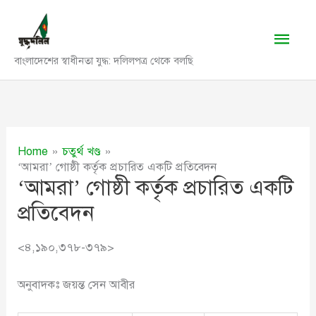
Skip
to
Main
content
বাংলাদেশের স্বাধীনতা যুদ্ধ: দলিলপত্র থেকে বলছি
Men
Home
চতুর্থ খণ্ড
‘আমরা’ গোষ্ঠী কর্তৃক প্রচারিত একটি প্রতিবেদন
‘আমরা’ গোষ্ঠী কর্তৃক প্রচারিত একটি
প্রতিবেদন
<৪,১৯০,৩৭৮-৩৭৯>
অনুবাদকঃ জয়ন্ত সেন আবীর