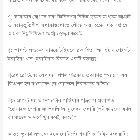
সম্প্রতি এমন একটি দ্বন্দ্বের উদ্ভব হয় শরণার্থীদের সংখ্যা নিয়ে।
৭) আমাদের যোগাড় করা জিনিসপত্র বিভিন্ন সূত্রের মাধ্যমে আগ্রহী
ও সহানুভূতিশীল এলাকাগুলোতে পৌঁছে দেয়া হচ্ছে। গত সপ্তাহে
আমরা নিম্নলিখিত সামগ্রী হস্তান্তর করেছি-
i)১ আগস্ট লন্ডনের সানডে টাইমসে প্রকাশিত “অ্যা প্লট এগেইন্সট
ইয়াহিয়া খান (ইয়াহিয়ার বিরুদ্ধে একটি ষড়যন্ত্র)”
ii)রেগ প্রেন্টিসের লেখাদ্যা পিপল পত্রিকায় প্রকাশিত “অ্যাক্টস অফ
রিপ্রেশন ইন বাংলাদেশ (বাংলাদেশে নির্যাতনের নাটক)”
iii)৬ আগস্ট দ্যা ম্যানচেস্টার গার্ডিয়ান পত্রিকায় প্রকাশিত
“হোয়াইল পেপার অ্যাডসলিটল টু বেঙ্গল স্টোরি (পত্রিকাগুলো যখন
বাংলাদেশ সম্পর্কে খুব কমই বলছে)”
iv)৩১ জুলাই লন্ডনের ইকোনোমিস্টে প্রকাশিত “টাইম ইজ রানিং