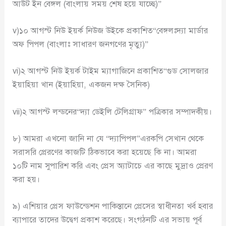
আউট ইন বেঙ্গল (বাংলায় সময় শেষ হয়ে যাচ্ছে)”
v)১০ আগস্ট নিউ ইয়র্ক নিউজ উইকে প্রকাশিত“বেঙ্গলঃদ্যা মার্ডার
অফ পিপল (বাংলাঃ সাধারণ জনগণের মৃত্যু)”
vi)২ আগস্ট নিউ ইয়র্ক টাইম ম্যাগাজিনে প্রকাশিত“গুড সোলজার
ইয়াহিয়া খান (ইয়াহিয়া, একজন দক্ষ সৈনিক)
vii)২ আগস্ট লন্ডনের“দ্যা ডেইলি টেলিগ্রাফ” পত্রিকার সম্পাদকীয়।
৮) আমরা এখনো জানি না যে “দ্যাপিপল”এরকপি সেখান থেকে
সরাসরি প্রেরণের কাজটি ঠিকভাবে করা হয়েছে কি না। আমরা
১০টি নাম সুপারিশ করি এবং প্রেস অ্যাটাচে এর কাছে মুদ্রাও প্রেরণ
করা হয়।
৯) এশিয়ার প্রেস ফাউন্ডেশন পাকিস্তানে প্রেসের স্বাধীনতা খর্ব হবার
ব্যাপারে তাদের উদ্বেগ প্রকাশ করেছে। সংগঠনটি এর সভায় পূর্ব