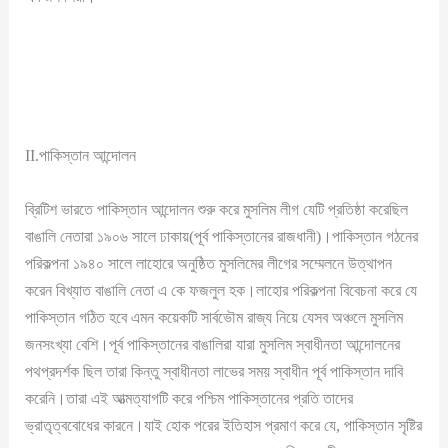
II.পাকিস্তান আন্দোলন
ব্রিটিশ ভারতে পাকিস্তান আন্দোলন শুরু করে মুসলিম লীগ যেটি প্রতিষ্ঠা করেছিল
বাঙালি নেতারা ১৯০৬ সালে ঢাকায়(পূর্ব পাকিস্তানের রাজধানী)।পাকিস্তান গঠনের
পরিকল্পনা ১৯৪০ সালে লাহোরে অনুষ্ঠিত মুসলিমের লীগের সম্মেলনে উত্থাপন
করেন বিখ্যাত বাঙালি নেতা এ কে ফজলুল হক।লাহোর পরিকল্পনা বিবেচনা করে যে
পাকিস্তান গঠিত হবে এমন কয়েকটি সার্বভৌম রাজ্য নিয়ে যেসব অঞ্চলে মুসলিম
জনসংখ্যা বেশি।পূর্ব পাকিস্তানের বাঙালিরা যারা মুসলিম স্বাধীনতা আন্দোলনের
পথপ্রদর্শক ছিল তারা কিন্তু স্বাধীনতা লাভের সময় স্বাধীন পূর্ব পাকিস্তান দাবি
করেনি।তারা এই আত্মত্যাগটি করে পশ্চিম পাকিস্তানের প্রতি তাদের
ভ্রাতৃত্ববোধের কারনে।যাই হোক পরের ইতিহাস প্রমাণ করে যে, পাকিস্তান সৃষ্টির