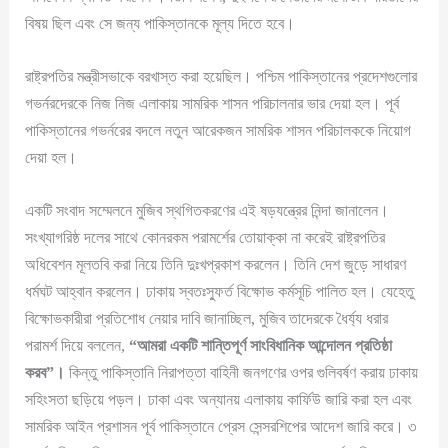
বিষয় ছিল এবং সে জন্য পাকিস্তানকে মূল্য দিতে হবে।
রাষ্ট্রপতির মন্ত্রীসভাকে বরখাস্ত করা হয়েছিল। পশ্চিম পাকিস্তানের প্রদেশগুলোর
গভর্নরদেরকে নিজ নিজ এলাকায় সামরিক শাসন পরিচালনার ভার দেয়া হল। পূর্ব
পাকিস্তানের গভর্নরের বদলে নতুন আরেকজন সামরিক শাসন পরিচালককে নিয়োগ
দেয়া হল।
একটি সংবাদ সম্মেলনে মুজিব স্থগিতকরণের এই ষড়যন্ত্রের নিন্দা জানালেন।
সংখ্যাগরিষ্ঠ দলের সাথে কোনরকম পরামর্শের তোয়াক্কা না করেই রাষ্ট্রপতির
অধিবেশন মূলতবি করা নিয়ে তিনি দুঃখপ্রকাশ করলেন। তিনি দেশ জুড়ে সাধারণ
ধর্মঘট আহ্বান করলেন। ঢাকায় স্বতঃস্ফুর্ত বিক্ষোভ কর্মসূচি পালিত হল। যেহেতু
বিক্ষোভকারীরা প্রতিশোধ নেয়ার দাবি জানাচ্ছিল, মুজিব তাদেরকে ধৈর্য্য ধরার
পরামর্শ দিয়ে বললেন,
“
আমরা
একটি
শান্তিপূর্ণ
সাংবিধানিক
আন্দোলন
প্রতিষ্ঠা
করব
”
।
কিন্তু পাকিস্তানি নিরাপত্তা বাহিনী জনগণের ওপর গুলিবর্ষণ করায় ঢাকায়
সহিংসতা ছড়িয়ে পড়ল। ঢাকা এবং অন্যানয় এলাকায় কার্ফিউ জারি করা হল এবং
সামরিক আইন প্রশাসন পূর্ব পাকিস্তানে প্রেস সেন্সরশিপের আদেশ জারি করে। ৩