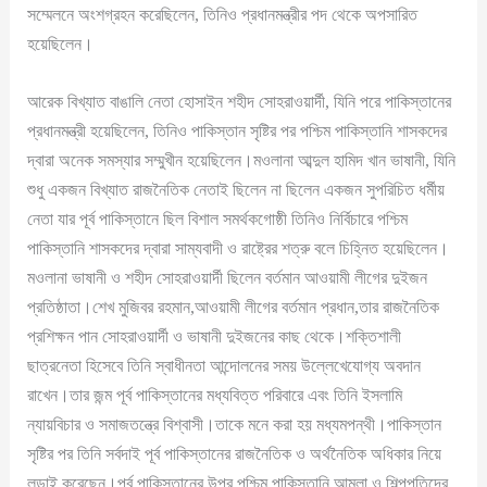
সম্মেলনে অংশগ্রহন করেছিলেন, তিনিও প্রধানমন্ত্রীর পদ থেকে অপসারিত
হয়েছিলেন।
আরেক বিখ্যাত বাঙালি নেতা হোসাইন শহীদ সোহরাওয়ার্দী, যিনি পরে পাকিস্তানের
প্রধানমন্ত্রী হয়েছিলেন, তিনিও পাকিস্তান সৃষ্টির পর পশ্চিম পাকিস্তানি শাসকদের
দ্বারা অনেক সমস্যার সম্মুখীন হয়েছিলেন।মওলানা আব্দুল হামিদ খান ভাষানী, যিনি
শুধু একজন বিখ্যাত রাজনৈতিক নেতাই ছিলেন না ছিলেন একজন সুপরিচিত ধর্মীয়
নেতা যার পূর্ব পাকিস্তানে ছিল বিশাল সমর্থকগোষ্ঠী তিনিও নির্বিচারে পশ্চিম
পাকিস্তানি শাসকদের দ্বারা সাম্যবাদী ও রাষ্ট্রের শত্রু বলে চিহ্নিত হয়েছিলেন।
মওলানা ভাষানী ও শহীদ সোহরাওয়ার্দী ছিলেন বর্তমান আওয়ামী লীগের দুইজন
প্রতিষ্ঠাতা।শেখ মুজিবর রহমান,আওয়ামী লীগের বর্তমান প্রধান,তার রাজনৈতিক
প্রশিক্ষন পান সোহরাওয়ার্দী ও ভাষানী দুইজনের কাছ থেকে।শক্তিশালী
ছাত্রনেতা হিসেবে তিনি স্বাধীনতা আন্দোলনের সময় উল্লেখেযোগ্য অবদান
রাখেন।তার জন্ম পূর্ব পাকিস্তানের মধ্যবিত্ত পরিবারে এবং তিনি ইসলামি
ন্যায়বিচার ও সমাজতন্ত্রে বিশ্বাসী।তাকে মনে করা হয় মধ্যমপন্থী।পাকিস্তান
সৃষ্টির পর তিনি সর্বদাই পূর্ব পাকিস্তানের রাজনৈতিক ও অর্থনৈতিক অধিকার নিয়ে
লড়াই করেছেন।পূর্ব পাকিস্তানের উপর পশ্চিম পাকিস্তানি আমলা ও শিল্পপতিদের