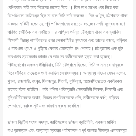
বেশিরভাগ নারী আর শিশুদের মরদেহ দিয়ে”। তিন লাখ লাশের খবর নিয়ে করা
রিপোর্টগুলো অতিরঞ্জন ছিল না বলে তিনি দাবি করলেন। নিল ও’টুল, চট্টগ্রামে থাকা
একজন মার্কিনী বলেন যে, পূর্ব পাকিস্তানের সবচেয়ে বড় বন্দর নগরী যুদ্ধের কারণে
পরিণত ভৌতিক এক নগরীতে। ৪ এপ্রিল পর্যন্ত চট্টগ্রামে থাকা এক ড্যানিস
শিক্ষার্থী নিরস্ত্র নাগরিকদের ওপর সেনাবাহিনীর নৃশংসতা এবং তাদের বাজার, বাড়িঘর
ও কারখানা ধ্বংস ও পুড়িয়ে ফেলার লোমহর্ষক গল্প শোনায়। চট্টগ্রামের এক জুট
কারখানার ম্যানেজার জানান যে তার সব কর্মীদেরকেই হত্যা করা হয়েছে।
পিটারবোরোর একজন ইঞ্জিনিয়ার, যিনি চট্টগ্রামে ছিলেন, তিনি জানান যে মানুষকে
ঘিরে দাঁড়িয়ে তাদেরকে গুলি করছিল সেনাসদস্যরা। অন্যান্য শহ৯র যেমন যশোর,
খুলনা, রাজশাহী, রংপুর, দিনাজপুর, সিলেট, কুমিল্লা, ময়মনসিংহতেও একইরকম
ভয়াবহ ঘটনা ঘটেছিল। বর্বর পশ্চিম পাকিস্তানি সেনাবাহিনী শিক্ষক, শিক্ষার্থী এবং
বুদ্ধিজীবীদেরকে জবাই, নিরস্ত্র নাগরিকদেরকে গুলি, নারীদেরকে ধর্ষণ, বাড়িঘর
পোড়ানো, ব্যাংক লুট এবং কারখান ধ্বংস করেছিল।
দু’জন ব্রিটিশ সংসদ সদস্য, জাতিসঙ্ঘের দু’জন প্রতিনিধি, একজন মার্কিন
কংগ্রেসম্যান এবং অন্যান্য স্বতন্ত্র পর্যবেক্ষকগণ পূর্ব বাংলার সীমান্ত এলাকাসমূহ