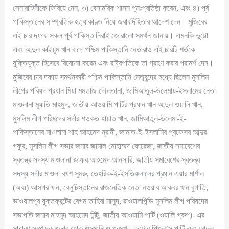
সেনাবাহিনীকে ফিরিয়ে নেন, ৩) বেসামরিক শাসন পুনঃপ্রতিষ্ঠা করেন, এবং ৪) পূর্ব
পাকিস্তানের সাম্প্রতিক হত্যাকাণ্ড নিয়ে জবাবদিহিতার আদেশ দেন। মুজিবের
এই চার দফায় সকল পূর্ব পাকিস্তানিরাই জোরালো সমর্থন জানায়। এমনকি ভুট্টো
এবং আব্দুল কাইয়ুম খান বাদে পশ্চিম পাকিস্তানি নেতারাও এই চারটি শর্তকে
যুক্তিযুক্ত হিসেবে বিবেচনা করেন এবং রাষ্ট্রপতিকে তা গ্রহণ করার পরামর্শ দেন।
মুজিবের চার দফায় সমর্থনকারী পশ্চিম পাকিস্তানি নেতৃবৃন্দের মধ্যে ছিলেন মুসলিম
লীগের পরিষদ প্রধান মিয়া মমতাজ দৌলতানা, জামিআতুল-উলেমায়-ইসলামের নেতা
মাওলানা মুফতি মাহমুদ, জাতীয় আওয়ামি পার্টির প্রধান খান আব্দুল ওয়ালি খান,
মুসলিম লীগ পরিষদের সর্দার শওকত হায়াত খান, জামিআতুল-উলেমা-ই-
পাকিস্তানের মাওলানা শাহ আহমেদ নূরানী, জামাত-ই-ইসলামির প্রফেসর আব্দুর
গফুর, মুসলিম লীগ সভার জনাব জামাল মোহাম্মদ কোরেজা, জাতীয় সমাবেশের
স্বতন্ত্র সদস্য মাওলানা জাফর আহমেদ আনসারি, জাতীয় সমাবেশের স্বতন্ত্র
সদস্য সর্দার মাওলা বখশ সুমরু, তেহরিক-ই-ইসতিকলালের প্রধান এয়ার মার্শাল
(অবঃ) আসগর খান, বেলুচিস্তানের রাজনৈতিক নেতা নওয়াব আকবর খান বুগাতি,
ভাওয়ালপুর যুক্তফ্রন্টের বেগম তাহিরা মাসুদ, রাওয়ালপিন্ডি মুসলিম লীগ পরিষদের
সভাপতি জনাব মাহমুদ আহমেদ মিন্টু, জাতীয় আওয়ামি পার্টি (ওয়ালি গ্রুপ)- এর
সাধারণ সম্পাদক জনাব হোক ওসমানি ও প্রমুখ। ভুট্টোর পিপল’স পার্টি এবং আব্দুল