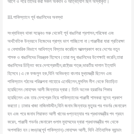
আগে ও পরে তাদের করা সকল অবদান ও আত্বত্যাগ ছিল অস্বীকৃত।
III.পাকিস্তানে পূর্ব বাঙালিদের অবস্থা
সংখ্যাধিক্য থাকা সত্ত্বেও শুরু থেকেই পূর্ব বাঙালিরা প্রশাসন,পরিষেবা এবং
অর্থনৈতিক উন্নয়নে নিজেদের প্রাপ্য ভাগ পাচ্ছিলো না।পাঞ্জাবীরা যারা প্রতিরক্ষা
ও বেসামরিক বিভাগে আধিপত্য বিস্তার করেছিল আত্মপ্রকাশ করে দেশের নতুন
শাসক ও বাঙালিদের নিয়ন্ত্রক হিসেবে।তারা শুধু বাঙালিদের উপেক্ষাই করেনি,তারা
বাঙালিদের চিহ্নিত করে দেশপ্রেমহীন,রাষ্ট্রের শত্রু,ভারতীয় দালাল ইত্যাদি
হিসেবে।এ কে ফজলুল হক,যিনি অবিভক্ত বাংলার মুখ্যমন্ত্রী ছিলেন এবং
পাকিস্তান গঠনের পরিকল্পনা লাহোরে এনেছিলেন,মুসলিম লীগ থেকে বিতাড়িত
হয়েছিলেন মোহাম্মদ আলী জিন্নাহর দ্বারা। তিনি অনেক হয়রানির শিকার
হয়েছিলেন এবং তার দেশপ্রেম নিয়ে পাকিস্তানের পাঞ্জাবী শাসকরা সন্দেহ প্রকাশ
করতো। ঢাকার খাজা নাজিমউদ্দীন,যিনি জনাব জিন্নাহর মৃত্যুর পর গভর্নর জেনারেল
হন এবং পরে জনাব লিয়াকত আলী খানের গুপ্তহত্যার পর প্রধানমন্ত্রীর পদ গ্রহন
করেন, পাঞ্জাবী গভর্নর জেনারেল গুলাম মুহাম্মদের দ্বারা প্রধানমন্ত্রীর পদ থেকে
অপসারিত হন।বগুড়ার(পূর্ব পাকিস্তান) মোহাম্মদ আলী, যিনি ঐতিহাসিক ব্যান্ডাং