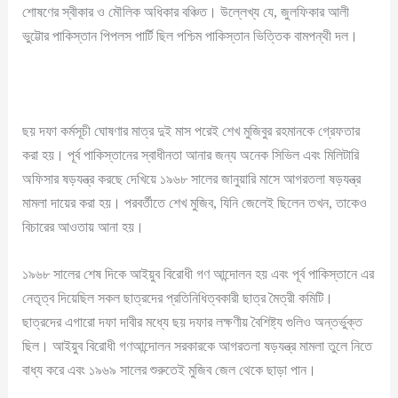
শোষণের স্বীকার ও মৌলিক অধিকার বঞ্চিত। উল্লেখ্য যে, জুলফিকার আলী
ভুট্টোর পাকিস্তান পিপলস পার্টি ছিল পশ্চিম পাকিস্তান ভিত্তিক বামপন্থী দল।
ছয় দফা কর্মসূচী ঘোষণার মাত্র দুই মাস পরেই শেখ মুজিবুর রহমানকে গ্রেফতার
করা হয়। পূর্ব পাকিস্তানের স্বাধীনতা আনার জন্য অনেক সিভিল এবং মিলিটারি
অফিসার ষড়যন্ত্র করছে দেখিয়ে ১৯৬৮ সালের জানুয়ারি মাসে আগরতলা ষড়যন্ত্র
মামলা দায়ের করা হয়। পরবর্তীতে শেখ মুজিব, যিনি জেলেই ছিলেন তখন, তাকেও
বিচারের আওতায় আনা হয়।
১৯৬৮ সালের শেষ দিকে আইয়ুব বিরোধী গণ আন্দোলন হয় এবং পূর্ব পাকিস্তানে এর
নেতৃত্ব দিয়েছিল সকল ছাত্রদের প্রতিনিধিত্বকারী ছাত্র মৈত্রী কমিটি।
ছাত্রদের এগারো দফা দাবীর মধ্যে ছয় দফার লক্ষণীয় বৈশিষ্ট্য গুলিও অন্তর্ভুক্ত
ছিল। আইয়ুব বিরোধী গণআন্দোলন সরকারকে আগরতলা ষড়যন্ত্র মামলা তুলে নিতে
বাধ্য করে এবং ১৯৬৯ সালের শুরুতেই মুজিব জেল থেকে ছাড়া পান।