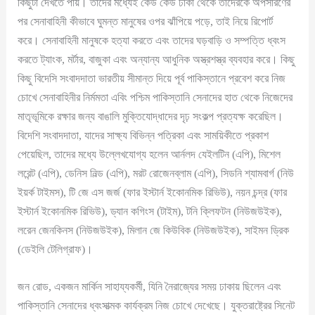
কিছুটা দেখতে পায়। তাদের মধ্যেই কেউ কেউ ঢাকা থেকে তাদেরকে অপসারণের
পর সেনাবাহিনী কীভাবে ঘুমন্ত মানুষের ওপর ঝাঁপিয়ে পড়ে, তাই নিয়ে রিপোর্ট
করে। সেনাবাহিনী মানুষকে হত্যা করতে এবং তাদের ঘড়বাড়ি ও সম্পত্তি ধ্বংস
করতে ট্যাংক, মর্টার, বাজুকা এবং অন্যান্য আধুনিক অস্ত্রশস্ত্র ব্যবহার করে। কিছু
কিছু বিদেসি সংবাদদাতা ভারতীয় সীমান্ত দিয়ে পূর্ব পাকিস্তানে প্রবেশ করে নিজ
চোখে সেনাবাহিনীর নির্মমতা এবিং পশ্চিম পাকিস্তানি সেনাদের হাত থেকে নিজেদের
মাতৃভূমিকে রক্ষার জন্য বাঙালি মুক্তিযোদ্ধাদের দৃঢ় সংকল্প প্রত্যক্ষ করেছিল।
বিদেশি সংবাদদাতা, যাদের সাক্ষ্য বিভিন্ন পত্রিকা এবং সাময়িকীতে প্রকাশ
পেয়েছিল, তাদের মধ্যে উল্লেখযোগ্য হলেন আর্নলদ যেইলটিন (এপি), মিশেল
লরেন্ট (এপি), ডেনিস নিল্ড (এপি), মরট রোজেনব্লাম (এপি), সিডনি শ্যামবার্গ (নিউ
ইয়র্ক টাইমস), টি জে এস জর্জ (ফার ইস্টার্ন ইকোনমিক রিভিউ), নয়ন চন্দ্র (ফার
ইস্টার্ন ইকোনমিক রিভিউ), ড্যান কগিংস (টাইম), টনি ক্লিফটন (নিউজউইক),
লরেন জেনকিনস (নিউজউইক), মিলান জে কিউবিক (নিউজউইক), সাইমন ড্রিক
(ডেইলি টেলিগ্রাফ)।
জন রোড, একজন মার্কিন সাহায্যকর্মী, যিনি নৈরাজ্যের সময় ঢাকায় ছিলেন এবং
পাকিস্তানি সেনাদের ধ্বংসাত্মক কার্যক্রম নিজ চোখে দেখেছে। যুক্তরাষ্ট্রের সিনেট