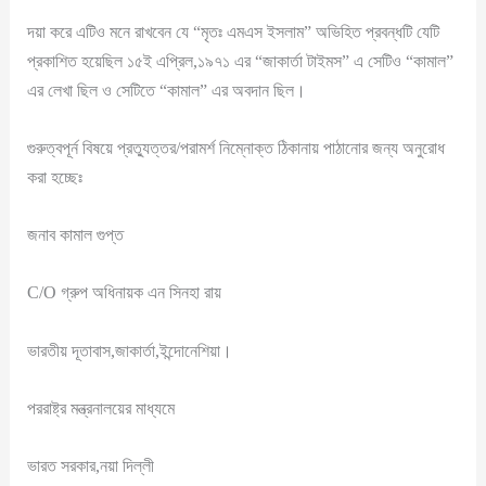
দয়া করে এটিও মনে রাখবেন যে “মৃতঃ এমএস ইসলাম” অভিহিত প্রবন্ধটি যেটি
প্রকাশিত হয়েছিল ১৫ই এপ্রিল,১৯৭১ এর “জাকার্তা টাইমস” এ সেটিও “কামাল”
এর লেখা ছিল ও সেটিতে “কামাল” এর অবদান ছিল।
গুরুত্বপূর্ন বিষয়ে প্রত্যুত্তর/পরামর্শ নিম্নোক্ত ঠিকানায় পাঠানোর জন্য অনুরোধ
করা হচ্ছেঃ
জনাব কামাল গুপ্ত
C/O গ্রুপ অধিনায়ক এন সিনহা রায়
ভারতীয় দূতাবাস,জাকার্তা,ইন্দোনেশিয়া।
পররাষ্ট্র মন্ত্রনালয়ের মাধ্যমে
ভারত সরকার,নয়া দিল্লী