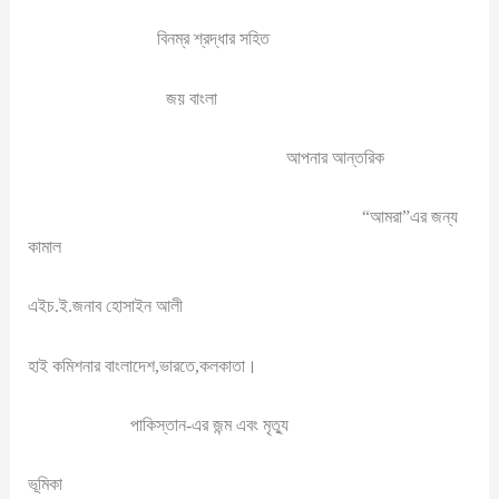
বিনম্র শ্রদ্ধার সহিত
জয় বাংলা
আপনার আন্তরিক
“আমরা”এর জন্য
কামাল
এইচ.ই.জনাব হোসাইন আলী
হাই কমিশনার বাংলাদেশ,ভারতে,কলকাতা।
পাকিস্তান-এর জন্ম এবং মৃত্যু
ভূমিকা