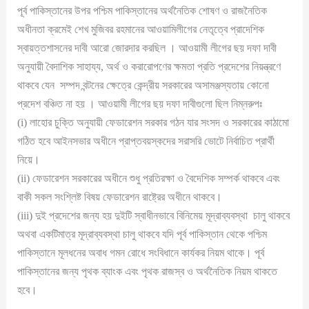
পূর্ব পাকিস্তানের উপর পশ্চিম পাকিস্তানের অর্থনৈতিক শোষণ ও রাজনৈতিক
অধীনতা ক্রমেই শেখ মুজিবর রহমানের আওয়ামিলীগের নেতৃত্বে প্রাদেশিক
স্বায়ত্তশাসনের দাবী আরো জোরদার করছিল । আওয়ামী লীগের ছয় দফা দাবী
অনুযায়ী বৈদাশিক সাহায্য, অর্থ ও করারোপণের ক্ষমতা প্রতি প্রদেশের নিয়ন্ত্রণে
থাকবে যেন সম্পদ বন্টনের ক্ষেত্রে কেন্দ্রীয় সরকারের অসামঞ্জস্যতায় কোনো
প্রদেশ বঞ্চিত না হয় । আওয়ামী লীগের ছয় দফা দাবীগুলো ছিল নিম্নরুপঃ
(i) লাহোর চুক্তি অনুযায়ী ফেডারেশন সরকার গঠন যার সংসদ ও সরকারের কাঠামো
গঠিত হবে আইনসভার অধীনে প্রাপ্তবয়স্কদের সরাসরি ভোটে নির্বাচিত প্রার্থী
নিয়ে।
(ii) ফেডারেশন সরকারের অধীনে শুধু প্রতিরক্ষা ও বৈদেশিক সম্পর্ক থাকবে এবং
বাকী সকল সংশ্লিষ্ট বিষয় ফেডারেশন রাষ্ট্রের অধীনে থাকবে।
(iii) দুই প্রদেশের জন্য হয় দুইটি স্বাধীনভাবে বিনিমেয় মূদ্রাব্যবস্থা চালু থাকবে
অথবা একটিমাত্র মূদ্রাব্যবস্থা চালু থাকবে যদি পূর্ব পাকিস্তান থেকে পশ্চিম
পাকিস্তানে মূলধনের অবাধ গমন রোধে সংবিধানে কার্যকর নিয়ম থাকে। পূর্ব
পাকিস্তানের জন্য পৃথক ব্যাংক এবং পৃথক রাজস্ব ও অর্থনৈতিক নিয়ম থাকতে
হবে।