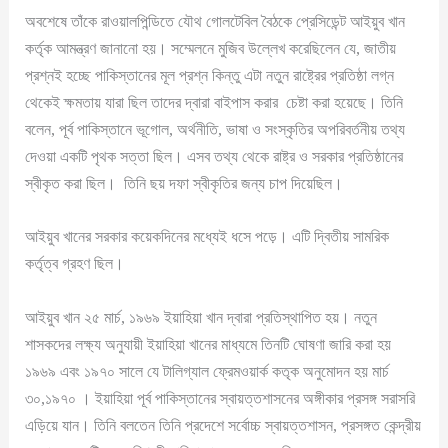
অবশেষে তাঁকে রাওয়ালপিন্ডিতে যৌথ গোলটেবিল বৈঠকে প্রেসিডেন্ট আইয়ুব খান
কর্তৃক আমন্ত্রণ জানানো হয়। সম্মেলনে মুজিব উল্লেখ করেছিলেন যে, জাতীয়
প্রশ্নই হচ্ছে পাকিস্তানের মূল প্রশ্ন কিন্তু এটা নতুন রাষ্ট্রের প্রতিষ্ঠা লগ্ন
থেকেই ক্ষমতায় যারা ছিল তাদের দ্বারা বাইপাস করার চেষ্টা করা হয়েছে। তিনি
বলেন, পূর্ব পাকিস্তানে ভূগোল, অর্থনীতি, ভাষা ও সংস্কৃতির অপরিবর্তনীয় তথ্য
দেওয়া একটি পৃথক সত্তা ছিল। এসব তথ্য থেকে রাষ্ট্র ও সরকার প্রতিষ্ঠানের
স্বীকৃত করা ছিল। তিনি ছয় দফা স্বীকৃতির জন্য চাপ দিয়েছিল।
আইয়ুব খানের সরকার কয়েকদিনের মধ্যেই ধসে পড়ে। এটি দ্বিতীয় সামরিক
কর্তৃত্ব গ্রহণ ছিল।
আইয়ুব খান ২৫ মার্চ, ১৯৬৯ ইয়াহিয়া খান দ্বারা প্রতিস্থাপিত হয়। নতুন
শাসকদের লক্ষ্য অনুযায়ী ইয়াহিয়া খানের মাধ্যমে তিনটি ঘোষণা জারি করা হয়
১৯৬৯ এবং ১৯৭০ সালে যে টালিগ্যাল ফ্রেমওয়ার্ক কতৃক অনুমোদন হয় মার্চ
৩০,১৯৭০ । ইয়াহিয়া পূর্ব পাকিস্তানের স্বায়ত্তশাসনের অঙ্গীকার প্রসঙ্গ সরাসরি
এড়িয়ে যান। তিনি বলতেন তিনি প্রদেশে সর্বোচ্চ স্বায়ত্তশাসন, প্রসঙ্গত কেন্দ্রীয়