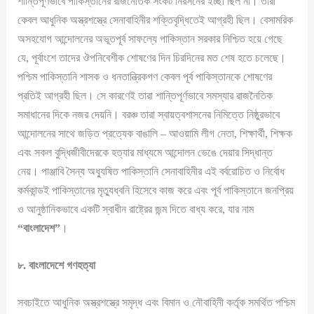
শান্তিপূর্ণভাবে পাকিস্তানের রাজনৈতিক সংকট নিরসনের ইচ্ছা ছিল না। তারা
কেবল আধুনিক অস্ত্রশস্ত্রে সেনাবাহিনীর শক্তিবৃদ্ধিতেই আগ্রহী ছিল। বেসামরিক
অসহযোগ আন্দোলনের অভূতপূর্ব সাফল্যে পাকিস্তান সরকার নিশ্চিত হয়ে গেছে
যে, পূর্বাংশে তাদের ঔপনিবেশীক শোষণের দিন চিরদিনের মত শেষ হতে চলেছে।
পশ্চিম পাকিস্তানি শাসক ও ধনতান্ত্রিকগণ কেবল পূর্ব পাকিস্তানকে শোষণের
প্রতিই আগ্রহী ছিল। সে কারণেই তারা শান্তিপূর্ণভাবে সমস্যার রাজনৈতিক
সমাধানের দিকে নজর দেয়নি। বরঞ্চ তারা স্বায়ত্বশাসনের নিমিত্তে নিষ্ঠুরভাবে
আন্দোলনের সাথে জড়িত প্রত্যেক বাঙালি – আওয়ামি লীগ নেতা, শিক্ষার্থী, শিক্ষক
এবং সকল বুদ্ধিজীবীদেরকে হত্যার মাধ্যমে আন্দোলন ভেঙে দেয়ার সিদ্ধান্ত
নেয়। পাঞ্জাবি সৈন্য অধ্যুষিত পাকিস্তানি সেনাবাহিনীর এই বর্বরোচিত ও নির্বোধ
কর্মকান্ডই পাকিস্তানের মৃত্যুধ্বনি হিসেবে কাজ করে এবং পূর্ব পাকিস্তানে জনপ্রিয়
ও আনুষ্ঠানিকভাবে একটি স্বাধীন রাষ্ট্রের জন্ম দিতে বাধ্য করে, যার নাম
“
বাংলাদেশ
”
।
৮
.
বাংলাদেশে
গণহত্যা
সবচাইতে আধুনিক অস্ত্রশস্ত্রে সমৃদ্ধ এবং বিমান ও নৌবাহিনী কর্তৃক সমর্থিত পশ্চিম