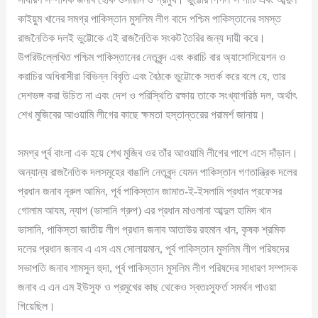
কাইয়ুম খানের সমগ্র পাকিস্তান মুসলিম লীগ বাদে পশ্চিম পাকিস্তানের সমস্ত
রাজনৈতিক দলই ভুট্টোকে এই রাজনৈতিক সংকট তৈরির জন্য দায়ী করে।
উপরিউল্লেখিত পশ্চিম পাকিস্তানের নেতৃবৃন্দ এবং করাচি বার অ্যাসোসিয়েশন ও
করাচির অধিবাসীরা বিভিন্ন বিবৃতি এবং বৈঠকে ভুট্টোকে সতর্ক করে বলে যে, তার
দেশভঙ্গ করা উচিত না এবং দেশ ও পরিস্থিতি রক্ষায় তাকে সংখ্যাগরিষ্ঠ দল, অর্থাৎ
শেখ মুজিবের আওয়ামি লীগের কাছে ক্ষমতা হস্তান্তরের পরামর্শ জানায়।
সমগ্র পূর্ব বাংলা এক হয়ে শেখ মুজিব ওর তাঁর আওয়ামি লীগের পাশে এসে দাঁড়াল।
অন্যান্য রাজনৈতিক দলসমূহের বাঙালি নেতৃবৃন্দ যেমন পাকিস্তান গণতান্ত্রিক দলের
প্রধান জনাব নূরুল আমিন, পূর্ব পাকিস্তান জামাত-ই-ইসলামি প্রধান প্রফেসর
গোলাম আযম, ন্যাপ (ভাসানি গ্রুপ) এর প্রধান মাওলানা আব্দুল হামিদ খান
ভাসানি, পাকিস্তা জাতীয় লীগ প্রধান জনাব আতাউর রহমান খান, কৃষক শ্রমিক
দলের প্রধান জনাব এ এস এম সোলায়মান, পূর্ব পাকিস্তান মুসলিম লীগ পরিষদের
সভাপতি জনাব শামসুল হুদা, পূর্ব পাকিস্তান মুসলিম লীগ পরিষদের সাধারণ সম্পাদক
জনাব এ এন এম ইউসুফ ও প্রমুখের কাছ থেকেও স্বতঃস্ফুর্ত সমর্থন পাওয়া
গিয়েছিল।