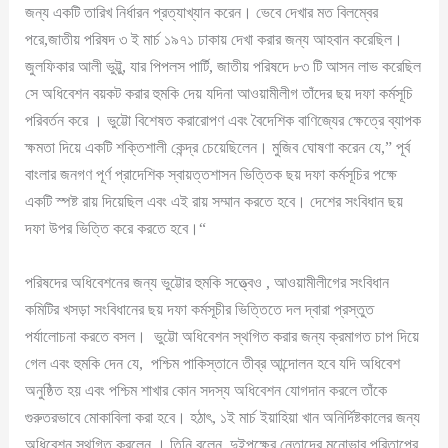
জন্য একটি তারিখ নির্ধারন প্রত্যাখ্যান করেন। ভেবে দেখার মত বিলম্বের
পরে,জাতীয় পরিষদ ৩ ই মার্চ ১৯৭১ ঢাকায় দেখা করার জন্য আহবান করেছিল।
জুলফিকার আলী ভুট্টু, যার পিপলস পার্টি, জাতীয় পরিষদে ৮৩ টি আসন লাভ করেছিল
সে অধিবেশন বয়কট করার হুমকি দেয় যদিনা আওয়ামীলীগ তাঁদের ছয় দফা কর্মসূচি
পরিবর্তন করে । ভুট্টো বিশেষত করারোপণ এবং বৈদেশিক বাণিজ্যের ক্ষেত্রে ব্যাপক
ক্ষমতা দিয়ে একটি শক্তিশালী কেন্দ্র চেয়েছিলেন। মুজিব ঘোষণা করেন যে,” পূর্ব
বাংলার জনগণ পূর্ণ প্রাদেশিক স্বায়ত্তশাসন ভিত্তিক ছয় দফা কর্মসূচির পক্ষে
একটি স্পষ্ট রায় দিয়েছিল এবং এই রায় সম্মান করতে হবে। দেশের সংবিধান ছয়
দফা উপর ভিত্তি করে করতে হবে।“
পরিষদের অধিবেশনের জন্য ভুট্টোর হুমকি সত্ত্বেও , আওয়ামীলীগের সংবিধান
কমিটির খসড়া সংবিধানের ছয় দফা কর্মসূচীর ভিত্তিতে দল দ্বারা প্রস্তুত
পর্যালোচনা করতে বসল। ভুট্টো অধিবেশন স্থগিত করার জন্য ক্রমাগত চাপ দিয়ে
গেল এবং হুমকি দেন যে, পশ্চিম পাকিস্তানে তীব্র আন্দোলন হবে যদি অধিবেশ
অনুষ্ঠিত হয় এবং পশ্চিম শাখার কোন সদস্য অধিবেশন যোগদান করলে তাঁকে
গুরুতরভাবে মোকাবিলা করা হবে। হঠাৎ, ১ই মার্চ ইয়াহিয়া খান অনির্দিষ্টকালের জন্য
অধিবেশন স্থগিত করলেন । তিনি বলেন, দুইপক্ষের নেতাদের মনোভাব পরিতাপের