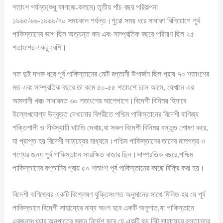
শতাংশ পর্যন্ত(শুধু কাগজে-কলমে) তৃতীয় পাঁচ বছর পরিকল্পনা
১৯৬৫/৬৬-১৯৬৯/৭০ সময়কাল পর্যন্ত।পুরো সময় ধরে সাধারণ বিনিয়োগে পূর্ব
পাকিস্তানের ভাগ ছিল অত্যন্ত কম এবং সাম্প্রতিক বছরে পরিমাণ ছিল ২৫
শতাংশের একটু বেশি।
গত দুই দশক ধরে পূর্ব পাকিস্তানের মোট রপ্তানী উপার্জন ছিল প্রায় ৭০ শতাংশের
মত এবং সাম্প্রতিক বছরে তা কমে ৫০-৫৫ শতাংশে চলে আসে, যেখানে এর
আমদানী খরচ সাধারনত ৩০ শতাংশের আশেপাশে।বিদেশী বিনিময় হিসাবে
উল্লেখযোগ্য উদ্বৃত্ত দেখানোর বিপরীতে পশ্চিম পাকিস্তানের বিদেশী বাণিজ্য
শক্তিশালী ও দীর্ঘস্থায়ী ঘাটতি দেখায়,যা সকল বিদেশী বিনিময় বস্তুত শোষণ করে,
যা প্রাপ্ত হয় বিদেশী সাহায্যের মাধ্যমে।পশ্চিম পাকিস্তানের তাদের মালপত্র ও
পণ্যের জন্য পূর্ব পাকিস্তানে সংরক্ষিত বাজার ছিল।সাম্প্রতিক বছরে,পশ্চিম
পাকিস্তানের রপ্তানির প্রায় ৫০ শতাংশ পূর্ব পাকিস্তানের কাছে বিক্রি করা হয়।
বিদেশী বাণিজ্যের একটি বিশ্লেষণ যুক্তিসংগত অনুমানের সাথে মিলিত হয় যে পূর্ব
পাকিস্তানে বিদেশী সাহায্যের নায্য অংশ হবে একটি অনুপাত,যা পাকিস্তানে
এরজনসংখ্যার অনুপাতের সমান,নির্দেশ করে যে একটি বড় নিট সাহায্যের হস্তান্তর