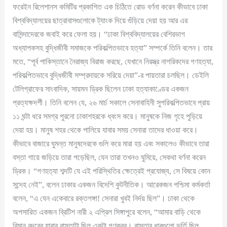
ফরেইন রিলেশানস কমিটির প্রকাশিত এক চিঠিতে রোড বর্ণনা করেন কীভাবে ঢাকা
বিশ্ববিদ্যালয়ের ছাত্রাবাসগুলোকে ট্যাংক দিয়ে গুঁড়িয়ে দেয়া হয় আর এর
বাসিন্দাদেরকে জবাই করে ফেলা হয়। “ঢাকা বিশ্ববিদ্যালয়ের বেশিরভাগ
অধ্যাপকসহ বুদ্ধিজীবী সমাজকে পরিকল্পিতভাবে হত্যা” সম্পর্কে তিনি বলেন। তার
মতে, “পূর্ব পাকিস্তানে নৈরাজ্য বিরাজ করছে, যেখানে নিরস্ত্র নাগরিকদের গণহত্যা,
পরিকল্পিতভাবে বুদ্ধিজীবী সম্প্রদায়কে সরিয়ে দেয়া”-র পায়তারা চলছিল। ডেইলি
টেলিগ্রাফের সাংবাদিক, সায়মন ড্রিক ছিলেন ঢাকা হত্যাকাণ্ডের একজন
প্রত্যক্ষদর্শী। তিনি বলেন যে, ২৬ মার্চ সকালে সেনাবাহিনী সুপরিকল্পিতভাবে প্রায়
১১ ঘন্টা ধরে সমগ্র পুরনো ঢাকাশহরকে ধ্বংস করে। মানুষকে নিজ গৃহে পুড়িয়ে
দেয়া হয়। মানুষ শহর থেকে পালিয়ে যাবার সময় সেনারা তাদের ধাওয়া করে।
কীভাবে বাজারে ঘুমন্ত মানুষদেরকে গুলি করে মারা হয় এবং সকালেও কীভাবে তারা
বস্তা গায়ে জড়িয়ে তারা পড়েছিল, যেন তারা তখনও ঘুমিয়ে, সেকথা বর্ণনা করেন
ড্রিক। “গণহত্যা শব্দটি যে এই পরিস্থিতির ক্ষেত্রেই প্রযোজ্য, সে বিষয়ে কোন
সন্দেহ নেই”, বলেন ঢাকার একজন বিদেশি কুটনীতিক। আরেকজন পশ্চিমা কর্মকর্তা
বলেন, “এ যেন একেবারে রক্তগঙ্গা! সেনারা খুবই নির্দয় ছিল”। ঢাকা থেকে
অপসারিত একজন ব্রিটিশ নারী ২ এপ্রিল সিঙ্গাপুরে বলেন, “আমার বাড়ি থেকে
বিমান বন্দরের যাবার রাস্তাটা ছিল একটা গণকবর। রাস্তার ধারগুলো ভর্তি ছিল