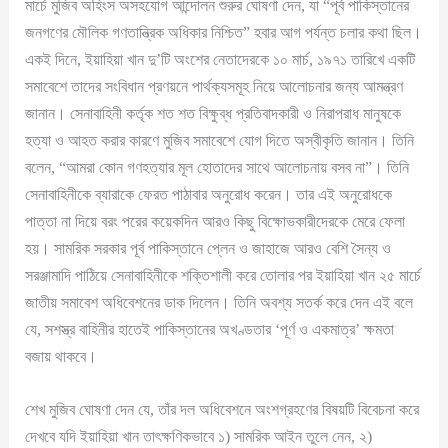
মার্চে মুজিব অহিংস অসহযোগ আন্দোলন শুরুর ঘোষণা দেন, যা “পূর্ব পাকিস্তানের
জনগণের মৌলিক গণতান্ত্রিক অধিকার নিশ্চিত” হবার আগ পর্যন্ত চলার কথা ছিল।
একই দিনে, ইয়াহিয়া খান দু’টি অংশের নেতাদেরকে ১০ মার্চ, ১৯৭১ তারিখে একটি
সমাবেশে তাদের সংবিধান প্রণয়নে পার্থক্যসমূহ নিয়ে আলোচনার জন্য আমন্ত্রণ
জানান। সেনাবাহিনী কর্তৃক শত শত বিক্ষুব্ধ প্রতিবাদকারী ও নিরাপরাধ মানুষকে
হত্যা ও আহত করার কারণে মুজিব সমাবেশে যোগ দিতে অস্বীকৃতি জানান। তিনি
বলেন, “আমরা কোন গণহত্যার মূল হোতাদের সাথে আলোচনায় বসব না”। তিনি
সেনাবাহিনীকে ব্যারাকে ফেরত পাঠাবার অনুরোধ করেন। তার এই অনুরোধকে
পাত্তা না দিয়ে বরং পরের কয়েকদিন আরও কিছু বিক্ষোভকারীদেরকে মেরে ফেলা
হয়। সামরিক সরকার পূর্ব পাকিস্তানে প্লেন ও জাহাজে আরও বেশি সৈন্য ও
সরঞ্জামাদি পাঠিয়ে সেনাবাহিনীকে শক্তিশালী করে তোলার পর ইয়াহিয়া খান ২৫ মার্চে
জাতীয় সমাবেশ অধিবেশনের ডাক দিলেন। তিনি অবশ্য সতর্ক করে দেন এই বলে
যে, সশস্ত্র বাহিনীর হাতেই পাকিস্তানের অখণ্ডতার ‘পূর্ণ ও একমাত্র’ ক্ষমতা
বজায় থাকবে।
শেখ মুজিব ঘোষণা দেন যে, তাঁর দল অধিবেশনে অংশগ্রহণের বিষয়টি বিবেচনা করে
দেখবে যদি ইয়াহিয়া খান তাৎক্ষণিকভাবে ১) সামরিক আইন তুলে নেন, ২)