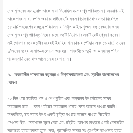
শেখ মুজিবের অসহযোগ ডাকে সাড়া দিয়েছিল সমগ্র পূর্ব পাকিস্তান। এমনকি এই
ডাকে প্রধান বিচারপতি ও ঢাকা হাইকোর্টের সকল বিচারপতিরাও সাড়া দিয়েছিল।
১৫ মার্চ প্রদেশের স্বচ্ছন্দ পরিচালনা ও নিখুঁত আইন-শৃংখলা রক্ষ্ণাবেক্ষণের জন্য
শেখ মুজিব পূর্ব পাকিস্তানিদের কাছে ৩৫টি নির্দেশনার একটি সেট প্রেরণ করেন।
এই ঘোষণার কয়েক ঘন্টার মধ্যেই ইয়াহিয়া খান ঢাকায় পৌঁছান এবং ১৬ মার্চে তাদের
দু’জনের মধ্যে আলাপ-আলোচনা শুরু হয়। পরবর্তীতে ভুট্টো ও অন্যান্য পশ্চিম
পাকিস্তানি নেতারাও আলোচনায় যোগ দেন।
৭
.
ক্ষমতাসীন
শাসকদের
ষড়যন্ত্র
ও
বিশ্বাসঘাতকতা
এবং
স্বাধীন
বাংলাদেশের
ঘোষণা
১০ দিন ধরে ইয়াহিয়া খান ও শেখ মুজিব এবং অন্যান্য উপদেষ্টাদের মধ্যে
আলোচনা চলে। কোন পর্যায়েই আলোচনা থামার কোন আভাস পাওয়া যায়নি।
অপরদিকে, চার দফার উপর একটি চুক্তি হওয়ার আভাস পাওয়া গিয়েছিল।
সেগুলো ছিল: সেনাশাসন তুলে নেয়া এবং রাষ্ট্রীয় ঘোষণার মাধ্যমে একটি বেসামরিক
সরকারের হাতে ক্ষমতা তুলে দেয়া, প্রাদেশিক ক্ষমতা সংখ্যাগরিষ্ঠ দলগুলোর হাতে