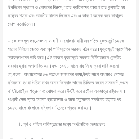
উপনিবেশ স্থাপন ও শোষণের বিরুদ্ধে তার প্রতিবাদের কারণে তার কুখ্যাতি হয়
রাষ্ট্রের শত্রু এবং ভারতীয় দালাল হিসেবে এবং এ কারণে অনেক বছর কারাদন্ড
ভোগ করেছিলেন।
এ কে ফজলুল হক,মওলানা ভাষাণী ও সোহরাওয়ার্দী এর গঠিত যুক্তফ্রন্ট ১৯৫৪
সালের নির্বাচন জেতে এবং পূর্ব পাকিস্তানে সরকার গঠন করে।যুক্তফ্রন্ট প্রাদেশিক
স্বায়ত্তশাসন দাবি করে।এই কারনে যুক্তফ্রন্ট সরকার নির্বিচারভাবে কেন্দ্রীয়
সরকার দ্বারা অপসারিত হয়।যখন ১৯৪৮ সালে বাঙালি ছাত্ররা দাবি করলো
যে,বাংলা বাংলাদেশের ৫৬ শতাংশ জনগণের ভাষা,উর্দুর সাথে বাংলারও দেশের
রাষ্ট্রভাষা হওয়া উচিত তখন জনাব জিন্নাহ তাদের চিহ্নিত করেন সাম্যবাদী,পঞ্চম
বাহিনী,রাষ্ট্রের শত্রু এবং ঘোষনা করেন উর্দুই হবে রাষ্ট্রের একমাত্র রাষ্ট্রভাষা।
পাঞ্জাবী সেনা দ্বারা অনেক ছাত্রনেতা ও ভাষা আন্দোলন সমর্থকের হত্যার পর
১৯৫৬ সালে বাংলাকে রাষ্ট্রভাষা হিসেবে গ্রহন করা হয়।
পূর্ব ও পশ্চিম পাকিস্তানের মধ্যে অর্থনৈতিক ভেদাভেদঃ