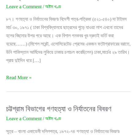
Leave a Comment
/
অষ্টম খণ্ড
৮৭। গণহত্যা ও নির্যাতনের বিবরণঃ বিদেশী পত্র-পত্রিকা (৫২১-৫৪০) দা টাইমস
মার্চ ৩০, ১৯৭১ ( ঢাকা বিশ্ববিদ্যালয়ে ছাত্রদের পুড়ে যাওয়া লাশ এখনো তাদের
হলের বিছানার উপর পরে আছে। এক বিশাল গনকবর খুব দ্রুতই ভর্তি করা
হয়েছে……) (মিশেল লরেন্ট, এসোসিয়েটেড প্রেসের একজন ফটোগ্রাফারের বরাতে,
উনি পাকিস্তান আর্মিদের লুকিয়ে ঢাকায় চলাচল করেছিলেন) ঢাকা,মার্চের ২৯ তারিখ।
প্রায় দুইদিন ধরে […]
গণহত্যা
Read More »
ও
নির্যাতনের
বিবরণঃ
চট্টগ্রাম বিভাগের গণহত্যা ও নির্যাতনের বিবরণ
বিদেশী
পত্র-
Leave a Comment
/
অষ্টম খণ্ড
পত্রিকা
সূত্র – বাংলা একাডেমী দলিলপত্র, ১৯৭২-৭৪ গণহত্যা ও নির্যাতনের বিবরণঃ