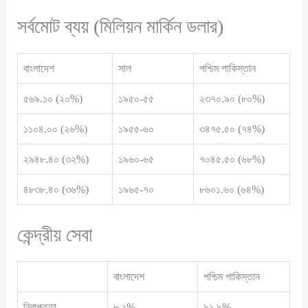
সর্বমোট ব্যয় (মিলিয়ন মার্কিন ডলার)
বাংলাদেশ
সাল
পশ্চিম পাকিস্তান
৫৬৯.১০ (২০%)
১৯৫০-৫৫
২৩৭০.৯০ (৮০%)
১১০৪.০০ (২৬%)
১৯৫৫-৬০
৩৪৭৫.৫০ (৭৪%)
২৯৪৮.৪০ (৩২%)
১৯৬০-৬৫
৭০৪৫.৫০ (৬৮%)
৪৮৩৮.৪০ (৩৬%)
১৯৬৫-৭০
৮৬০১.৬০ (৬৪%)
কেন্দ্রীয় সেবা
বাংলাদেশ
পশ্চিম পাকিস্তান
নিরাপত্তা
৮.১%
৯১.৯%