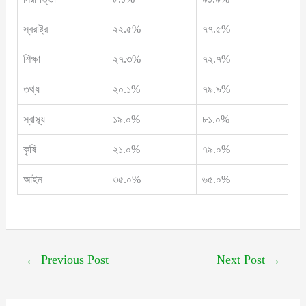
স্বরাষ্ট্র
২২.৫%
৭৭.৫%
শিক্ষা
২৭.৩%
৭২.৭%
তথ্য
২০.১%
৭৯.৯%
স্বাস্থ্য
১৯.০%
৮১.০%
কৃষি
২১.০%
৭৯.০%
আইন
৩৫.০%
৬৫.০%
←
Previous Post
Next Post
→