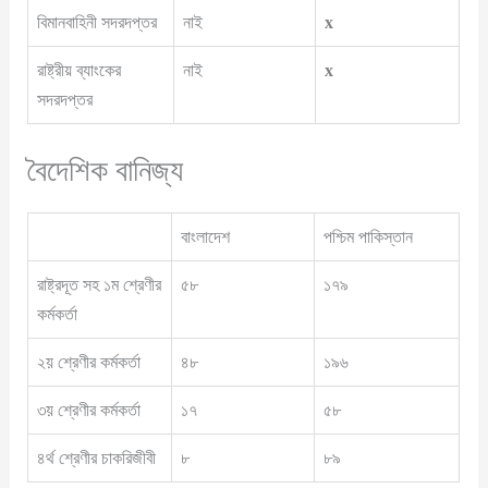
বিমানবাহিনী সদরদপ্তর
নাই
x
রাষ্ট্রীয় ব্যাংকের
নাই
x
সদরদপ্তর
বৈদেশিক বানিজ্য
বাংলাদেশ
পশ্চিম পাকিস্তান
রাষ্ট্রদূত সহ ১ম শ্রেণীর
৫৮
১৭৯
কর্মকর্তা
২য় শ্রেণীর কর্মকর্তা
৪৮
১৯৬
৩য় শ্রেণীর কর্মকর্তা
১৭
৫৮
৪র্থ শ্রেণীর চাকরিজীবী
৮
৮৯