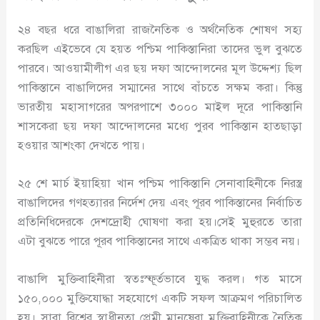
২৪ বছর ধরে বাঙালিরা রাজনৈতিক ও অর্থনৈতিক শোষণ সহ্য
করছিল এইভেবে যে হয়ত পশ্চিম পাকিস্তানিরা তাদের ভুল বুঝতে
পারবে। আওয়ামীলীগ এর ছয় দফা আন্দোলনের মূল উদ্দেশ্য ছিল
পাকিস্তানে বাঙালিদের সম্মানের সাথে বাঁচতে সক্ষম করা। কিন্তু
ভারতীয় মহাসাগরের অপরপাশে ৩০০০ মাইল দূরে পাকিস্তানি
শাসকেরা ছয় দফা আন্দোলনের মধ্যে পুরব পাকিস্তান হাতছাড়া
হওয়ার আশংকা দেখতে পায়।
২৫ শে মার্চ ইয়াহিয়া খান পশ্চিম পাকিস্তানি সেনাবাহিনীকে নিরস্ত্র
বাঙালিদের গণহত্যারর নির্দেশ দেয় এবং পূরব পাকিস্তানের নির্বাচিত
প্রতিনিধিদেরকে দেশদ্রোহী ঘোষণা করা হয়।সেই মুহুরতে তারা
এটা বুঝতে পারে পূরব পাকিস্তানের সাথে একত্রিত থাকা সম্ভব নয়।
বাঙালি মুক্তিবাহিনীরা স্বতঃস্ফূর্তভাবে যুদ্ধ করল। গত মাসে
১৫০,০০০ মুক্তিযোদ্ধা সহযোগে একটি সফল আক্রমণ পরিচালিত
হয়। সারা বিশ্বের স্বাধীনতা প্রেমী মানুষেরা মুক্তিবাহিনীকে নৈতিক