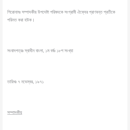
শিরোনামঃ সম্পাদকীয় উপদেষ্টা পরিষদকে সংগ্রামী ঐক্যের প্রাণবন্ত প্রতীকে
পরিনত করা হউক।
সংবাদপত্রঃ স্বাধীন বাংলা, ১ম বর্ষঃ ১৮শ সংখ্যা
তারিখঃ ৭ নভেম্বর, ১৯৭১
সম্পাদকীয়