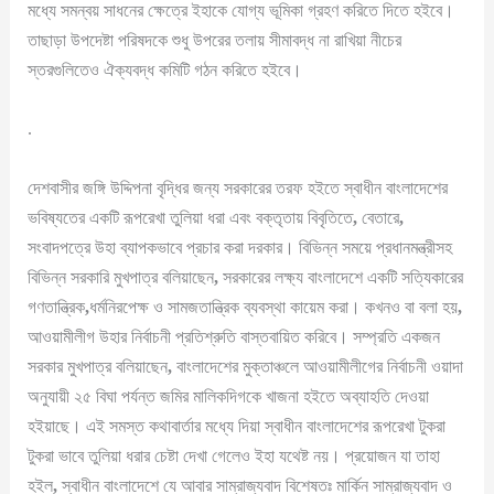
মধ্যে সমন্বয় সাধনের ক্ষেত্রে ইহাকে যোগ্য ভূমিকা গ্রহণ করিতে দিতে হইবে।
তাছাড়া উপদেষ্টা পরিষদকে শুধু উপরের তলায় সীমাবদ্ধ না রাখিয়া নীচের
স্তরগুলিতেও ঐক্যবদ্ধ কমিটি গঠন করিতে হইবে।
.
দেশবাসীর জঙ্গি উদ্দিপনা বৃদ্ধির জন্য সরকারের তরফ হইতে স্বাধীন বাংলাদেশের
ভবিষ্যতের একটি রূপরেখা তুলিয়া ধরা এবং বক্তৃতায় বিবৃতিতে
,
বেতারে
,
সংবাদপত্রে উহা ব্যাপকভাবে প্রচার করা দরকার। বিভিন্ন সময়ে প্রধানমন্ত্রীসহ
বিভিন্ন সরকারি মুখপাত্র বলিয়াছেন
,
সরকারের লক্ষ্য বাংলাদেশে একটি সত্যিকারের
গণতান্ত্রিক
,
ধর্মনিরপেক্ষ ও সামজতান্ত্রিক ব্যবস্থা কায়েম করা। কখনও বা বলা হয়
,
আওয়ামীলীগ উহার নির্বাচনী প্রতিশ্রুতি বাস্তবায়িত করিবে। সম্প্রতি একজন
সরকার মুখপাত্র বলিয়াছেন
,
বাংলাদেশের মুক্তাঞ্চলে আওয়ামীলীগের নির্বাচনী ওয়াদা
অনুযায়ী ২৫ বিঘা পর্যন্ত জমির মালিকদিগকে খাজনা হইতে অব্যাহতি দেওয়া
হইয়াছে। এই সমস্ত কথাবার্তার মধ্যে দিয়া স্বাধীন বাংলাদেশের রূপরেখা টুকরা
টুকরা ভাবে তুলিয়া ধরার চেষ্টা দেখা গেলেও ইহা যথেষ্ট নয়। প্রয়োজন যা তাহা
হইল
,
স্বাধীন বাংলাদেশে যে আবার সাম্রাজ্যবাদ বিশেষতঃ মার্কিন সাম্রাজ্যবাদ ও