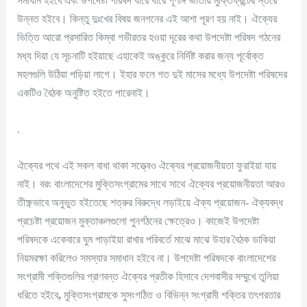
সমাধান হইবে এবং উপদেষ্টা পরিষদ ধীরে ধীরে পূর্ণাঙ্গ জাতীয় মুক্তিফ্রন্টের স্তরে
উন্নত হইবে। কিন্তু দুঃখের বিষয় জনগনের এই আশা পূরণ হয় নাই। ঐক্যের
ভিত্তি আরো প্রসারিত কিম্বা গভীরতর হওয়া দূরের কথা উপদেষ্টা পরিষদ গঠনের
মধ্য দিয়া যে সূচনাটি হইয়াছে এহাকেই অঙ্কুরে নির্দিষ্ট করার জন্য পূর্বোক্ত
মহলগুলি উঠিয়া পড়িয়া লাগে। ইহার ফলে গত দুই মাসের মধ্যে উপদেষ্টা পরিষদের
একটিও বৈঠক অনুষ্টিত হইতে পারেনাই।
.
ঐক্যের পথে এই সকল বাধা থাকা সত্ত্বেও ঐক্যের প্রয়োজনীয়তা ফুরাইয়া যায়
নাই। বরং বাংলাদেশের মুক্তিসংগ্রামের সাথে সাথে ঐক্যের প্রয়োজনীয়তা আরও
তীক্ষ্ণভাবে অনুভুত হইতেছে শত্রুর বিরুদ্ধে লড়াইয়ে ঐক্য প্রয়োজন- ঐক্যবদ্ধ
প্রচেষ্টা প্রয়োজন মুক্তাঞ্চলগুলো পুনর্গঠনের ক্ষেত্রেও। কাজেই উপদেষ্টা
পরিষদকে একেবারে ঘুম পাড়াইয়া রাখার পরিবর্তে মাঝে মাঝে উহার বৈঠক ডাকিয়া
নিয়মরক্ষা করিলেও সমস্যার সমাধান হইবে না। উপদেষ্টা পরিষদকে বাংলাদেশের
সংগ্রামী শক্তিগুলির প্রাণবন্ত ঐক্যের প্রতীক হিসাবে দেশবাসীর সম্মুখে তুলিয়া
ধরিতে হইবে
,
মুক্তিসংগ্রামকে সুসংগঠিত ও বিভিন্ন সংগ্রামী শক্তির তৎপরতার