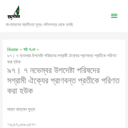
Skip
to
Main
content
বাংলাদেশের স্বাধীনতা যুদ্ধ: দলিলপত্র থেকে বলছি
Men
Home
ষষ্ঠ খণ্ড
৯৭। ৭ নভেম্বর উপদেষ্টা পরিষদের সগ্রামী ঐক্যের প্রাণবন্ত প্রতীকে পরিণত
করা হউক
৯৭। ৭ নভেম্বর উপদেষ্টা পরিষদের
সগ্রামী ঐক্যের প্রাণবন্ত প্রতীকে পরিণত
করা হউক
সাহুল আহমেদ মুন্না
<৬,৯৭,১৫৬-১৫৭>