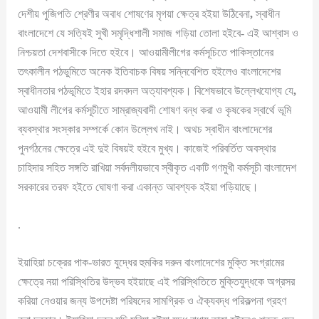
দেশীয় পুজিপতি শ্রেণীর অবাধ শোষণের মৃগয়া ক্ষেত্র হইয়া উঠিবেনা
,
স্বাধীন
বাংলাদেশে যে সত্যিই সুখী সমৃদ্ধিশালী সমাজ গড়িয়া তোলা হইবে- এই আশ্বাস ও
নিশ্চয়তা দেশবাসীকে দিতে হইবে। আওয়ামীলীগের কর্মসূচিতে পাকিস্তানের
তৎকালীন পঠভুমিতে অনেক ইতিবাচক বিষয় সন্নিবেশিত হইলেও বাংলাদেশের
স্বাধীনতার পঠভূমিতে ইহার রদবদল অত্যাবশ্যক। বিশেষভাবে উল্লেখযোগ্য যে
,
আওয়ামী লীগের কর্মসূচীতে সাম্রাজ্যবাদী শোষণ বন্ধ করা ও কৃষকের স্বার্থে ভূমি
ব্যবস্থার সংস্কার সম্পর্কে কোন উল্লেখ নাই। অথচ স্বাধীন বাংলাদেশের
পুনর্গঠনের ক্ষেত্রে এই দুই বিষয়ই হইবে মুখ্য। কাজেই পরিবর্তিত অবস্থার
চাহিদার সহিত সঙ্গতি রাখিয়া সর্বদলীয়ভাবে স্বীকৃত একটি গণমুখী কর্মসূচী বাংলাদেশ
সরকারের তরফ হইতে ঘোষণা করা একান্ত আবশ্যক হইয়া পড়িয়াছে।
.
ইয়াহিয়া চক্রের পাক-ভারত যুদ্ধের হুমকির দরুন বাংলাদেশের মুক্তি সংগ্রামের
ক্ষেত্রে নয়া পরিস্থিতির উদ্ভব হইয়াছে এই পরিস্থিতিতে মুক্তিযুদ্ধকে অগ্রসর
করিয়া নেওয়ার জন্য উপদেষ্টা পরিষদের সামগ্রিক ও ঐক্যবদ্ধ পরিকল্পনা গ্রহণ