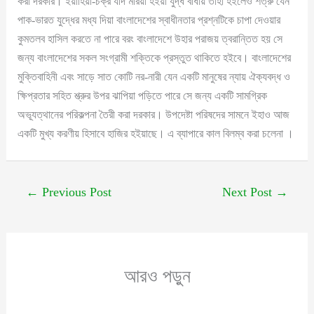
করা দরকার। ইয়াহিয়া-চক্র যদি মরিয়া হইয়া যুদ্ধ বাধায় তাহা হইলেও শত্রু যেন
পাক-ভারত যুদ্ধের মধ্য দিয়া বাংলাদেশের স্বাধীনতার প্রশ্নটিকে চাপা দেওয়ার
কুমতলব হাসিল করতে না পারে বরং বাংলাদেশে উহার পরাজয় ত্বরান্তিত হয় সে
জন্য বাংলাদেশের সকল সংগ্রামী শক্তিকে প্রস্তুত থাকিতে হইবে। বাংলাদেশের
মুক্তিবাহিনী এবং সাড়ে সাত কোটি নর-নারী যেন একটি মানুষের ন্যায় ঐক্যবদ্ধ ও
ক্ষিপ্রতার সহিত শ্ত্রুর উপর ঝাপিয়া পড়িতে পারে সে জন্য একটি সামগ্রিক
অভ্যূত্থানের পরিকল্পনা তৈরী করা দরকার। উপদেষ্টা পরিষদের সামনে ইহাও আজ
একটি মুখ্য করণীয় হিসাবে হাজির হইয়াছে। এ ব্যাপারে কাল বিলম্ব করা চলেনা ।
←
Previous Post
Next Post
→
আরও পড়ুন