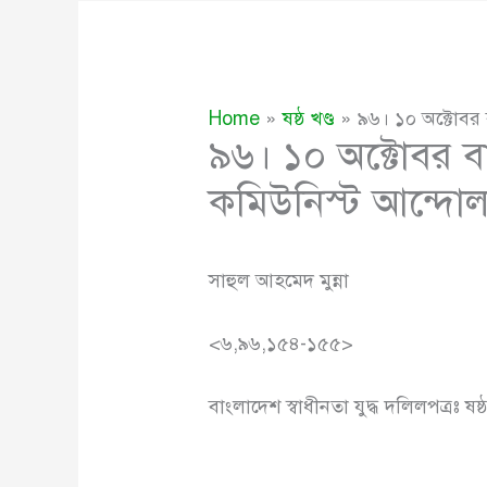
Home
ষষ্ঠ খণ্ড
৯৬। ১০ অক্টোবর 
৯৬। ১০ অক্টোবর বা
কমিউনিস্ট আন্দোল
সাহুল আহমেদ মুন্না
<৬,৯৬,১৫৪-১৫৫>
বাংলাদেশ স্বাধীনতা যুদ্ধ দলিলপত্রঃ ষষ্