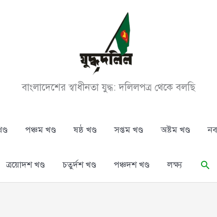
বাংলাদেশের স্বাধীনতা যুদ্ধ: দলিলপত্র থেকে বলছি
ণ্ড
পঞ্চম খণ্ড
ষষ্ঠ খণ্ড
সপ্তম খণ্ড
অষ্টম খণ্ড
নব
Se
ত্রয়োদশ খণ্ড
চতুর্দশ খণ্ড
পঞ্চদশ খণ্ড
লক্ষ্য