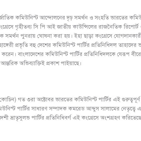
ন্তর্জাতিক কমিউনিস্ট আন্দোলনের দৃঢ় সমর্থন ও সংহতি ভারতের কমিউন
ংগ্রেসে গৃহীতব্য সি পি আই জাতীয় কাউন্সিলের রাজনৈতিক রিপোর্ট ও
াত্নক সমর্থন পুনরায় ঘোষনা করা হয়। ইহা ছাড়া কংগ্রেসে যোগদানকারী
নী, হাঙ্গেরী প্রভৃতি বহু দেশের কমিউনিস্ট পার্টির প্রতিনিধিদল তাহাদ
করেন। বাংলাদেশের কমিউনিস্ট পার্টির প্রতিনিধিদলকে যেরূপ বীরো
 আন্তরিক অভিব্যাক্তিই প্রকাশ পাইয়াছে।
োচিন) গত ৩রা অক্টোবর ভারতের কমিউনিস্ট পার্টির এই গুরুত্বপূর্ণ 
িউনিস্ট পার্টির সাধারণ সম্পাদক কমরেড আব্দুস সালামের নেতৃত্বে
 ভ্রাতৃসুলভ পার্টির প্রতিনিধিবর্গ এই কংগ্রেসে অংশগ্রহণ করিতেছ