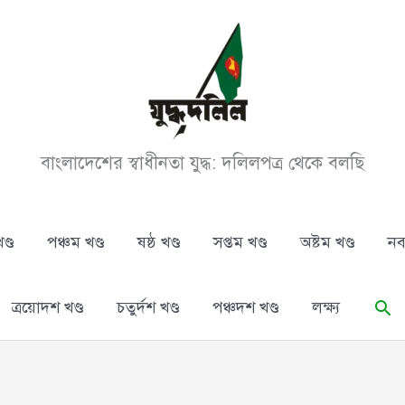
বাংলাদেশের স্বাধীনতা যুদ্ধ: দলিলপত্র থেকে বলছি
ণ্ড
পঞ্চম খণ্ড
ষষ্ঠ খণ্ড
সপ্তম খণ্ড
অষ্টম খণ্ড
নব
Se
ত্রয়োদশ খণ্ড
চতুর্দশ খণ্ড
পঞ্চদশ খণ্ড
লক্ষ্য