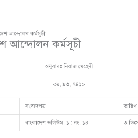
দেশ আন্দোলন কর্মসূচী
েশ আন্দোলন কর্মসূচী
অনুবাদঃ নিয়াজ মেহেদী
<৬, ৯৩, ৭৪১>
সংবাদপত্র
তারিখ
বাংলাদেশ ভলিউম. ১ : নং. ১৪
৩ ডিসে