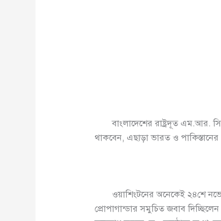
বাংলাদেশের রাষ্ট্রদূত এম.আর. সিদ্দ
থাকবেন, এছাড়া ভারত ও পাকিস্তানের 
ওয়াশিংটনের অনেকেই ২৪শে নভেম্বর চ্য
প্রোপাগান্ডার সমুচিত জবাব দিচ্ছিল