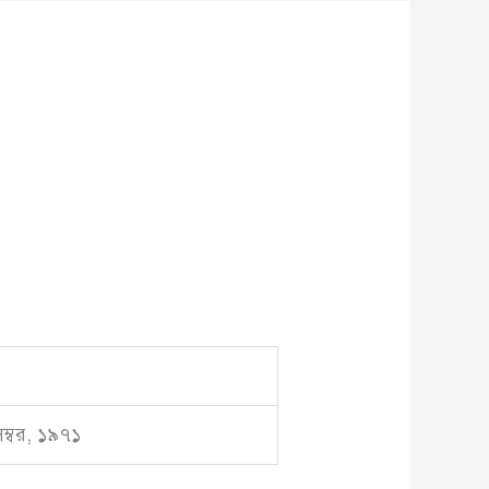
ম্বর, ১৯৭১