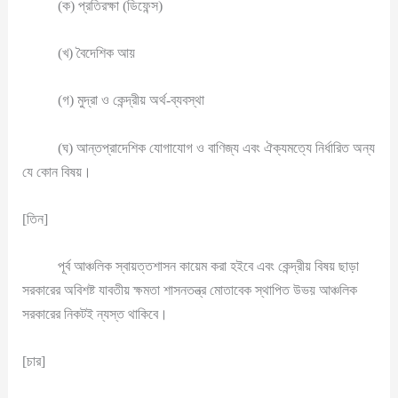
(ক) প্রতিরক্ষা (ডিফেন্স)
(খ) বৈদেশিক আয়
(গ) মুদ্রা ও কেন্দ্রীয় অর্থ-ব্যবস্থা
(ঘ) আন্তপ্রাদেশিক যোগাযোগ ও বাণিজ্য এবং ঐক্যমত্যে নির্ধারিত অন্য
যে কোন বিষয়।
[তিন]
পূর্ব আঞ্চলিক স্বায়ত্তশাসন কায়েম করা হইবে এবং কেন্দ্রীয় বিষয় ছাড়া
সরকারের অবিশষ্ট যাবতীয় ক্ষমতা শাসনতন্ত্র মোতাবেক স্থাপিত উভয় আঞ্চলিক
সরকারের নিকটই ন্যস্ত থাকিবে।
[চার]