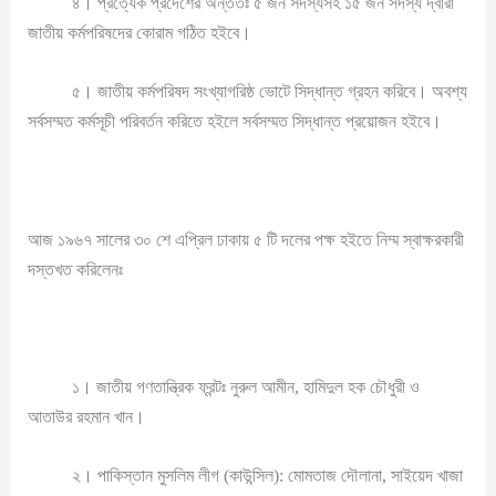
৪। প্রত্যেক প্রদেশের অন্ততঃ ৫ জন সদস্যসহ ১৫ জন সদস্য দ্বারা
জাতীয় কর্মপরিষদের কোরাম গঠিত হইবে।
৫। জাতীয় কর্মপরিষদ সংখ্যাগরিষ্ঠ ভোটে সিদ্ধান্ত গ্রহন করিবে। অবশ্য
সর্বসম্মত কর্মসূচী পরিবর্তন করিতে হইলে সর্বসম্মত সিদ্ধান্ত প্রয়োজন হইবে।
আজ ১৯৬৭ সালের ৩০ শে এপ্রিল ঢাকায় ৫ টি দলের পক্ষ হইতে নিম্ম স্বাক্ষরকারী
দস্তখত করিলেনঃ
১। জাতীয় গণতান্ত্রিক ফ্রন্টঃ নুরুল আমীন, হামিদুল হক চৌধুরী ও
আতাউর রহমান খান।
২। পাকিস্তান মুসলিম লীগ (কাউন্সিল): মোমতাজ দৌলানা, সাইয়েদ খাজা