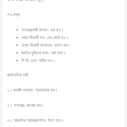
গণ-ঐক্য
গণতন্ত্রকামী জনতা- এক হও।
সকল বিরোধী দল- এক জোট হও।
ঐক্য বিরোধী মনোভাব- ত্যাগ কর।
জাতির মুক্তির সনদ- আট দফা।
পি ডি এমে- শামিল হও।
রাজনৈতিক দাবী
১। জরুরী অবস্থা- প্রত্যাহার কর।
২। গণতন্ত্র- কায়েম কর।
৩। আঞ্চলিক স্বায়ত্ত্বশাসন- দিতে হবে।