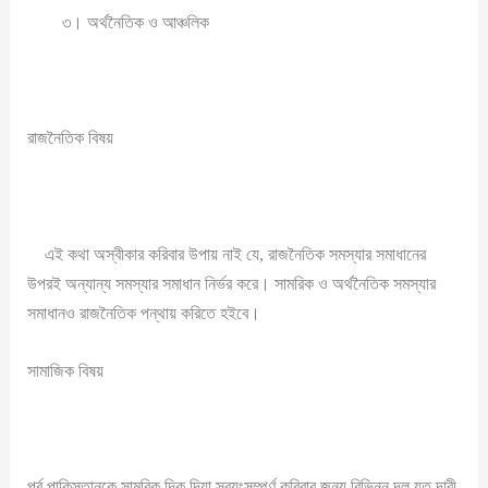
৩। অর্থনৈতিক ও আঞ্চলিক
রাজনৈতিক বিষয়
এই কথা অস্বীকার করিবার উপায় নাই যে, রাজনৈতিক সমস্যার সমাধানের
উপরই অন্যান্য সমস্যার সমাধান নির্ভর করে। সামরিক ও অর্থনৈতিক সমস্যার
সমাধানও রাজনৈতিক পন্থায় করিতে হইবে।
সামাজিক বিষয়
পূর্ব পাকিস্তানকে সামরিক দিক দিয়া স্বয়ংসম্পূর্ণ করিবার জন্য বিভিন্ন দল যত দাবী