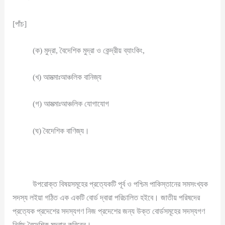
[পাঁচ]
(ক) মুদ্রা, বৈদেশিক মুদ্রা ও কেন্দ্রীয় ব্যাংকিং,
(খ) আমত্মাঃআঞ্চলিক বানিজ্য
(গ) আমত্মাঃআঞ্চলিক যোগাযোগ
(ঘ) বৈদেশিক বাণিজ্য।
উপরোক্ত বিষয়সমূহের প্রত্যেকটি পূর্ব ও পশ্চিম পাকিস্তানের সমসংখ্যক
সদস্য লইয়া গঠিত এক একটি বোর্ড দ্বারা পরিচালিত হইবে। জাতীয় পরিষদের
প্রত্যেক প্রদেশের সদস্যগণ নিজ প্রদেশের জন্য উক্ত বোর্ডসমূহের সদস্যগণ
নির্বাচ বৈদেশিক মুদ্রান করিবেন।