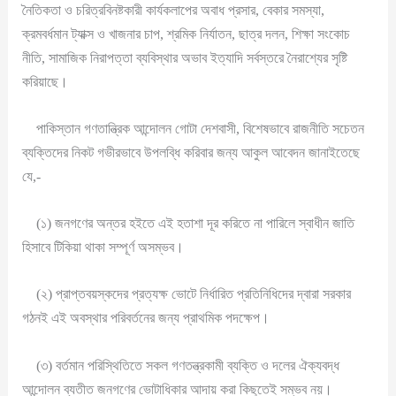
নৈতিকতা ও চরিত্রবিনষ্টকারী কার্যকলাপের অবাধ প্রসার, বেকার সমস্যা,
ক্রমবর্ধমান ট্যাক্স ও খাজনার চাপ, শ্রমিক নির্যাতন, ছাত্র দলন, শিক্ষা সংকোচ
নীতি, সামাজিক নিরাপত্তা ব্যবিস্থার অভাব ইত্যাদি সর্বস্তরে নৈরাশ্যের সৃষ্টি
করিয়াছে।
পাকিস্তান গণতান্ত্রিক আন্দোলন গোটা দেশবাসী, বিশেষভাবে রাজনীতি সচেতন
ব্যক্তিদের নিকট গভীরভাবে উপলব্ধি করিবার জন্য আকুল আবেদন জানাইতেছে
যে,-
(১) জনগণের অন্তর হইতে এই হতাশা দূর করিতে না পারিলে স্বাধীন জাতি
হিসাবে টিকিয়া থাকা সম্পূর্ণ অসম্ভব।
(২) প্রাপ্তবয়স্কদের প্রত্যক্ষ ভোটে নির্ধারিত প্রতিনিধিদের দ্বারা সরকার
গঠনই এই অবস্থার পরিবর্তনের জন্য প্রাথমিক পদক্ষেপ।
(৩) বর্তমান পরিস্থিতিতে সকল গণতন্ত্রকামী ব্যক্তি ও দলের ঐক্যবদ্ধ
আন্দোলন ব্যতীত জনগণের ভোটাধিকার আদায় করা কিছুতেই সম্ভব নয়।