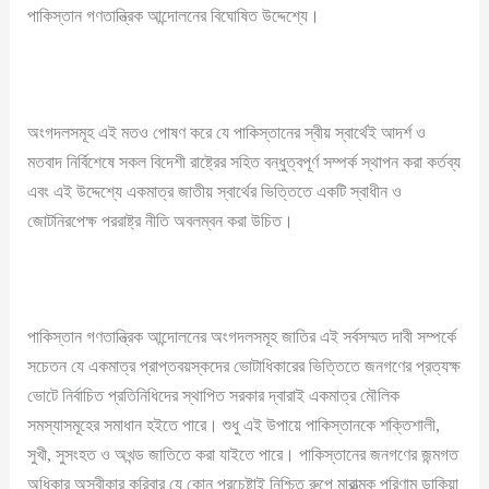
পাকিস্তান গণতান্ত্রিক আন্দোলনের বিঘোষিত উদ্দেশ্যে।
অংগদলসমূহ এই মতও পোষণ করে যে পাকিস্তানের স্বীয় স্বার্থেই আদর্শ ও
মতবাদ নির্বিশেষে সকল বিদেশী রাষ্ট্রের সহিত বন্ধুত্বপূর্ণ সম্পর্ক স্থাপন করা কর্তব্য
এবং এই উদ্দেশ্যে একমাত্র জাতীয় স্বার্থের ভিত্তিতে একটি স্বাধীন ও
জোটনিরপেক্ষ পররাষ্ট্র নীতি অবলম্বন করা উচিত।
পাকিস্তান গণতান্ত্রিক আন্দোলনের অংগদলসমূহ জাতির এই সর্বসম্মত দাবী সম্পর্কে
সচেতন যে একমাত্র প্রাপ্তবয়স্কদের ভোটাধিকারের ভিত্তিতে জনগণের প্রত্যক্ষ
ভোটে নির্বাচিত প্রতিনিধিদের স্থাপিত সরকার দ্বারাই একমাত্র মৌলিক
সমস্যাসমূহের সমাধান হইতে পারে। শুধু এই উপায়ে পাকিস্তানকে শক্তিশালী,
সুখী, সুসংহত ও অখন্ড জাতিতে করা যাইতে পারে। পাকিস্তানের জনগণের জন্মগত
অধিকার অস্বীকার করিবার যে কোন প্রচেষ্টাই নিশ্চিত রুপে মারাত্মক পরিণাম ডাকিয়া