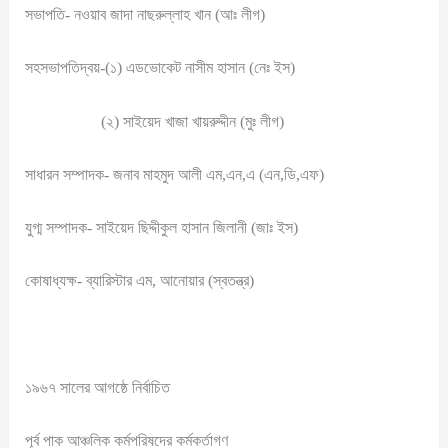
সভাপতি- নওয়াব জাদা নাছরুল্লাহ খান (আঃ লীগ)
সহসভাপতিদ্বয়-(১) এডভোকেট নাসীম হাসান (নেঃ ইস)
(২) সাইয়েদ খাজা খায়রুদ্দীন (মুঃ লীগ)
সাধারন সম্পাদক- জনাব মাহমুদ আলী এম,এন,এ (এন,ডি,এফ)
যুগ্ম সম্পাদক- সাইয়েদ ছিদ্দীকুল হাসান জিলানী (জাঃ ইস)
কোষাধ্যক্ষ- ব্যারিস্টার এম, আনোয়ার (স্বতন্ত্র)
১৯৬৭ সালের আগষ্ঠে নির্বাচিত
পূর্ব পাক আঞ্চলিক কর্মপরিষদের কর্মকর্তাগণ