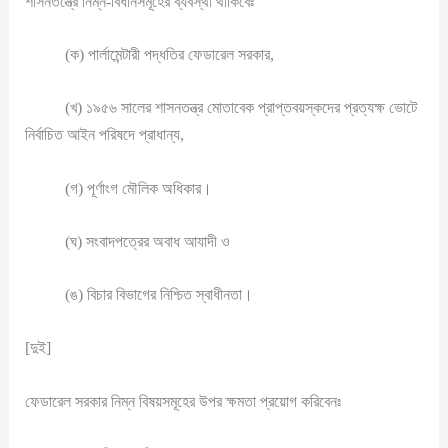
শাসনতন্ত্রে নিম্ন-বিধানসমূহের ব্যবস্থা থাকিবেঃ
(ক) পার্লামেন্টারী পদ্ধতির ফেডারেল সরকার,
(খ) ১৯৫৬ সালের শাসনতন্ত্র মোতাবেক প্রাপ্তবয়স্কদের প্রত্যক্ষ ভোটে
নির্বাচিত আইন পরিষদে প্রাধান্য,
(গ) পূর্ণাংগ মৌলিক অধিকার।
(ঘ) সংবাদপত্রের অবাধ আযাদী ও
(ঙ) বিচার বিভাগের নিশ্চিত স্বাধীনতা।
[দুই]
ফেডারেল সরকার নিম্ন বিষয়সমূহের উপর ক্ষমতা প্রয়োগ করিবেনঃ