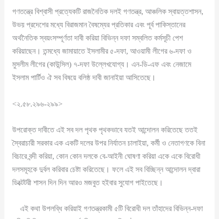
গণতন্ত্রে বিশ্বাসী প্রত্যেকটি রাজনৈতিক দলই গণতন্ত্র, আঞ্চলিক স্বায়ত্তশাসন,
উভয় প্রদেশের মধ্যে বিরাজমান বৈষম্যের প্রতিকার এবং পূর্ব পাকিস্তানের
অর্থনৈতিক স্বয়ংসম্পূর্ণতা দাবী করিয়া বিভিন্ন দফা সম্বলিত কর্মসূচী পেশ
করিয়াছেন। তন্মধ্যে জামায়াতে ইসলামীর ৫-দফা, আওয়ামী লীগের ৬-দফা ও
মুসলীম লীগের (কাউন্সিল) ৭-দফা উল্লেখযোগ্য। এন-ডি-এফ এবং নেজামে
ইসলাম পার্টিও ঐ সব বিষয়ে বলিষ্ঠ দাবী জানাইয়া আসিতেছে।
<২.৫৮.২৯৬-২৯৯>
উপরোক্ত দাবীতে এই সব দল পৃথক পৃথকভাবে যতই আন্দোলন করিতেছে ততই
স্বৈরাচারী সরকার এক একটি দলের উপর নির্যাতন চালাইয়া, কর্মী ও নেতাগণকে বিনা
বিচারে বন্দী করিয়া, কোন কোন দলকে বে-আইনী ঘোষণা করিয়া একে একে বিরোধী
দলসমূহকে দুর্বল করিবার চেষ্টা করিতেছে। ফলে এই সব বিচ্ছিন্ন আন্দোলন দ্বারা
ডিক্টেটরী শাসন দিন দিন আরও মজবুত হইবার সুযোগ পাইতেছে।
এই কথা উপলব্ধি করিয়াই গণতন্ত্রকামী ৫টি বিরোধী দল তাঁহাদের বিভিন্ন-দফা