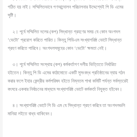
গঠিত হয় নাই। সম্মিলিতভাবে গণআন্দোলন পরিচালনার উদ্দেশ্যেই পি ডি এমের
সৃষ্টি।
২। পূর্বে সম্মিলিত দলের (কপ) সিদ্ধান্ত গ্রহণের সময় যে কোন অংগদল
‘ভেটো’ প্রয়োগ করিতে পারিত। কিন্তু পিডিএম সংখ্যাগরিষ্ঠ ভোটে সিদ্ধান্ত
গ্রহণ করিতে পারিবে। অংগদলসমূহের কোন ‘ভেটো’ ক্ষমতা নেই।
৩। পূর্বে সম্মিলিত সংস্থায় (কপ) কর্মকর্তাগণ দলীয় ভিত্তিতে নির্ধারিত
হইতেন। কিন্তু পি ডি এমের কাঠামোতে একটি সুসংবদ্ধ প্রতিষ্ঠানের ন্যায় গঠন
করার ফলে ইহার কেন্দ্রীয় কর্মপরিষদ হইতে নিম্নতম শাখা কমিটি পর্যন্ত সর্বস্তরেই
বৎসরে একবার নির্বাচনের মাধ্যমে সংখ্যাগরিষ্ঠ ভোটে কর্মকর্তা নিযুক্ত হইবেন।
৪। সংখ্যাগরিষ্ঠ ভোটে পি ডি এম যে সিদ্ধান্ত গ্রহণ করিবে তা অংগদলগুলি
মানিয়া লইতে বাধ্য থাকিবেন।