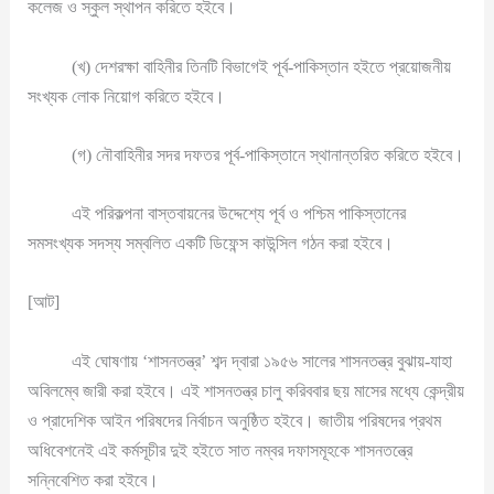
কলেজ ও স্কুল স্থাপন করিতে হইবে।
(খ) দেশরক্ষা বাহিনীর তিনটি বিভাগেই পূর্ব-পাকিস্তান হইতে প্রয়োজনীয়
সংখ্যক লোক নিয়োগ করিতে হইবে।
(গ) নৌবাহিনীর সদর দফতর পূর্ব-পাকিস্তানে স্থানান্তরিত করিতে হইবে।
এই পরিকল্পনা বাস্তবায়নের উদ্দেশ্যে পূর্ব ও পশ্চিম পাকিস্তানের
সমসংখ্যক সদস্য সম্বলিত একটি ডিফেন্স কাউন্সিল গঠন করা হইবে।
[আট]
এই ঘোষণায় ‘শাসনতন্ত্র’ শব্দ দ্বারা ১৯৫৬ সালের শাসনতন্ত্র বুঝায়-যাহা
অবিলম্বে জারী করা হইবে। এই শাসনতন্ত্র চালু করিববার ছয় মাসের মধ্যে কেন্দ্রীয়
ও প্রাদেশিক আইন পরিষদের নির্বাচন অনুষ্ঠিত হইবে। জাতীয় পরিষদের প্রথম
অধিবেশনেই এই কর্মসূচীর দুই হইতে সাত নম্বর দফাসমূহকে শাসনতন্ত্রে
সন্নিবেশিত করা হইবে।