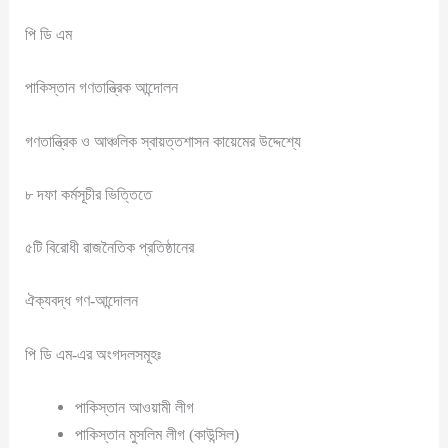
পি ডি এম
পাকিস্তান গণতান্ত্রিক আন্দোলন
গণতান্ত্রিক ও আঞ্চলিক স্বায়ত্তশাসন কায়েমের উদ্দেশ্যে
৮ দফা কর্মসূচীর ভিত্তিতে
৫টি বিরোধী রাজনৈতিক প্রতিষ্ঠানের
ঐক্যবদ্ধ গণ-আন্দোলন
পি ডি এম-এর অংগদলসমূহঃ
পাকিস্তান আওয়ামী লীগ
পাকিস্তান মুসলিম লীগ (কাউন্সিল)