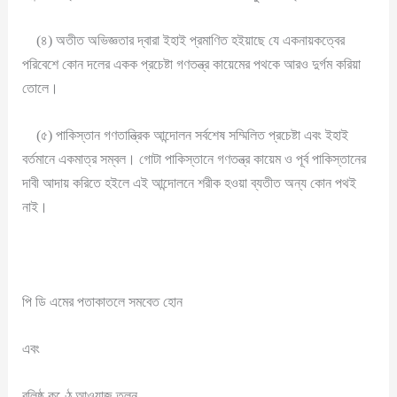
(৪) অতীত অভিজ্ঞতার দ্বারা ইহাই প্রমাণিত হইয়াছে যে একনায়কত্বের
পরিবেশে কোন দলের একক প্রচেষ্টা গণতন্ত্র কায়েমের পথকে আরও দুর্গম করিয়া
তোলে।
(৫) পাকিস্তান গণতান্ত্রিক আন্দোলন সর্বশেষ সম্মিলিত প্রচেষ্টা এবং ইহাই
বর্তমানে একমাত্র সম্বল। গোটা পাকিস্তানে গণতন্ত্র কায়েম ও পূর্ব পাকিস্তানের
দাবী আদায় করিতে হইলে এই আন্দোলনে শরীক হওয়া ব্যতীত অন্য কোন পথই
নাই।
পি ডি এমের পতাকাতলে সমবেত হোন
এবং
বলিষ্ঠ কণ্ঠে আওয়াজ তুলুন