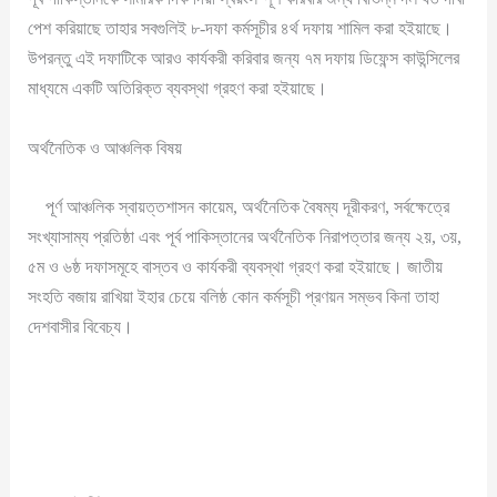
পেশ করিয়াছে তাহার সবগুলিই ৮-দফা কর্মসূচীর ৪র্থ দফায় শামিল করা হইয়াছে।
উপরন্তু এই দফাটিকে আরও কার্যকরী করিবার জন্য ৭ম দফায় ডিফেন্স কাউন্সিলের
মাধ্যমে একটি অতিরিক্ত ব্যবস্থা গ্রহণ করা হইয়াছে।
অর্থনৈতিক ও আঞ্চলিক বিষয়
পূর্ণ আঞ্চলিক স্বায়ত্তশাসন কায়েম, অর্থনৈতিক বৈষম্য দূরীকরণ, সর্বক্ষেত্রে
সংখ্যাসাম্য প্রতিষ্ঠা এবং পূর্ব পাকিস্তানের অর্থনৈতিক নিরাপত্তার জন্য ২য়, ৩য়,
৫ম ও ৬ষ্ঠ দফাসমূহে বাস্তব ও কার্যকরী ব্যবস্থা গ্রহণ করা হইয়াছে। জাতীয়
সংহতি বজায় রাখিয়া ইহার চেয়ে বলিষ্ঠ কোন কর্মসূচী প্রণয়ন সম্ভব কিনা তাহা
দেশবাসীর বিবেচ্য।