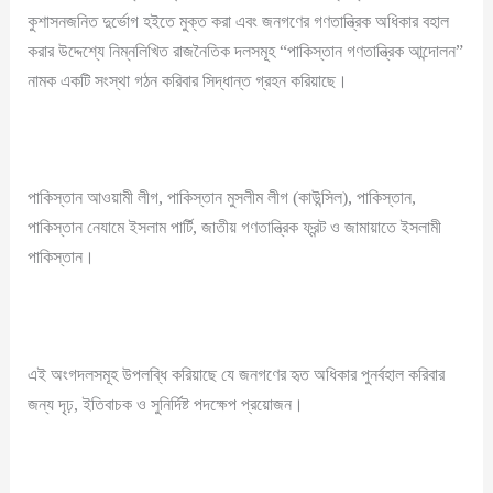
কুশাসনজনিত দুর্ভোগ হইতে মুক্ত করা এবং জনগণের গণতান্ত্রিক অধিকার বহাল
করার উদ্দেশ্যে নিম্নলিখিত রাজনৈতিক দলসমূহ “পাকিস্তান গণতান্ত্রিক আন্দোলন”
নামক একটি সংস্থা গঠন করিবার সিদ্ধান্ত গ্রহন করিয়াছে।
পাকিস্তান আওয়ামী লীগ, পাকিস্তান মুসলীম লীগ (কাউন্সিল), পাকিস্তান,
পাকিস্তান নেযামে ইসলাম পার্টি, জাতীয় গণতান্ত্রিক ফ্রন্ট ও জামায়াতে ইসলামী
পাকিস্তান।
এই অংগদলসমূহ উপলব্ধি করিয়াছে যে জনগণের হৃত অধিকার পুনর্বহাল করিবার
জন্য দৃঢ়, ইতিবাচক ও সুনির্দিষ্ট পদক্ষেপ প্রয়োজন।