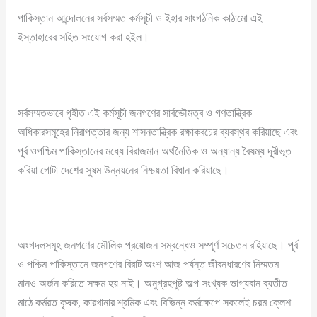
পাকিস্তান আন্দোলনের সর্বসম্মত কর্মসূচী ও ইহার সাংগঠনিক কাঠামো এই
ইস্তাহারের সহিত সংযোগ করা হইল।
সর্বসম্মতভাবে গৃহীত এই কর্মসূচী জনগণের সার্বভৌমত্ব ও গণতান্ত্রিক
অধিকারসমূহের নিরাপত্তার জন্য শাসনতান্ত্রিক রক্ষাকবচের ব্যবস্থব করিয়াছে এবং
পূর্ব ওপশ্চিম পাকিস্তানের মধ্যে বিরাজমান অর্থনৈতিক ও অন্যান্য বৈষম্য দূরীভূত
করিয়া গোটা দেশের সুষম উন্নয়নের নিশ্চয়তা বিধান করিয়াছে।
অংগদলসমূহ জনগণের মৌলিক প্রয়োজন সম্বন্ধেও সম্পূর্ণ সচেতন রহিয়াছে। পূর্ব
ও পশ্চিম পাকিস্তানে জনগণের বিরাট অংশ আজ পর্যন্ত জীবনধারণের নিম্মতম
মানও অর্জন করিতে সক্ষম হয় নাই। অনুগ্রহপুষ্ট অল্প সংখ্যক ভাগ্যবান ব্যতীত
মাঠে কর্মরত কৃষক, কারখানার শ্রমিক এবং বিভিন্ন কর্মক্ষেপে সকলেই চরম ক্লেশ