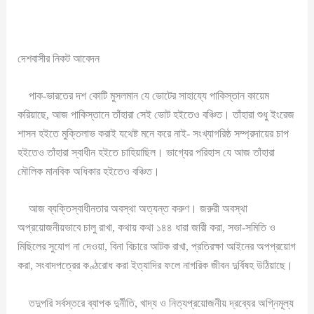
দেশবাসীর নিকট আবেদন
পাক-ভারতের দশ কোটি মুসলমান যে ভোটের সাহায্যে পাকিস্তান কায়েম
করিয়াছে, আজ পাকিস্তানে তাঁহারা সেই ভোট হইতেও বঞ্চিত। তাঁহারা শুধু ইংরেজ
শাসন হইতে মুক্তিলাভ করাই যথেষ্ট মনে করে নাই- সংখ্যাগরিষ্ঠ সম্প্রদায়ের চাপ
হইতেও তাঁহারা স্বাধীন হইতে চাহিয়াছিল। ভাগ্যের পরিহাস যে আজ তাঁহারা
মৌলিক মানবিক অধিকার হইতেও বঞ্চিত।
আজ ব্যক্তিস্বাধীনতার অবস্থা অত্যন্ত করুণ। জরুরী অবস্থা
অপ্রয়োজনীয়ভাবে চালু রাখা, কথায় কথা ১৪৪ ধারা জারী করা, সভা-সমিতি ও
মিছিলের সুযোগ না দেওয়া, বিনা বিচারে আটক রাখা, প্রতিরক্ষা আইনের অপপ্রয়োগ
করা, সংবাদপত্রের কণ্ঠরোধ করা ইত্যাদির ফলে নাগরিক জীবন দুর্বিষহ উঠিয়াছে।
তদুপরি সর্বস্তরে ব্যাপক দুর্নীতি, খাদ্য ও নিত্যপ্রয়োজনীয় দ্রব্যের অগ্নিমূল্য