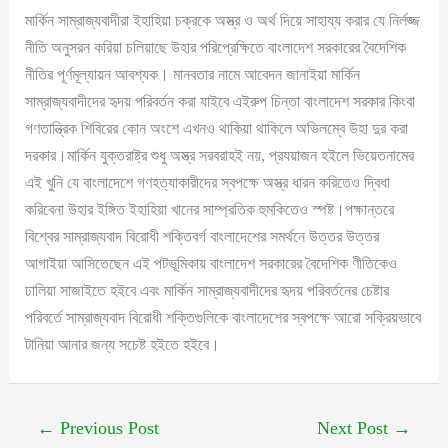
মার্কিন সাম্রাজ্যবাদীরা ইহাহিয়া চক্রকে অস্ত্র ও অর্থ দিয়ে সাহায্য করার যে নির্লজ্জ
নীতি অনুসরন করিয়া চলিয়াছে উহার পরিপ্রেক্ষিতে বাংলাদেশ সরকারের বৈদেশিক
নীতির পূর্ণমূল্যায়ন আবশ্যক। মানবতার নামে আবেদন জানাইয়া মার্কিন
সাম্রাজ্যবাদীদের হৃদয় পরিবর্তন করা যাইবে এইরুপ চিন্তা বাংলাদেশ সরকার কিংবা
গণতান্ত্রিক শিবিরের কোন অংশে এখনও থাকিয়া থাকিলে অভিলম্বে উহা দুর করা
দরকার।মার্কিন যুক্তরাষ্ট্র শুধু অস্ত্র সরবরাহই নয়, প্রযয়াজন হইলে ভিয়েতনামের
এই খুনি যে বাংলাদেশে গণহত্যাকারীদের স্বপক্ষে অস্ত্র ধারন করিতেও দ্বিধা
করিবেনা উহার ইঙ্গিত ইহাহিয়া খানের সাম্প্রতিক হুমকিতেও স্পষ্ট।পক্ষান্তরে
বিশ্বের সাম্রাজ্যবাদ বিরোধী শক্তিবর্গ বাংলাদেশের সমর্থনে উত্তর উত্তর
আগাইয়া আসিতেছেন এই পটভূমিকায় বাংলাদেশ সরকারের বৈদেশিক ণীতিকেও
ঢালিয়া সাজাইতে হইবে এবং মার্কিন সাম্রাজ্যবাদীদের হৃদয় পরিবর্তনের চেষ্টার
পরিবর্তে সাম্রাজ্যবাদ বিরোধী শক্তিগুলিকে বাংলাদেশের স্বপক্ষে আরো সক্রিয়ভাবে
টানিয়া আনার জন্য সচেষ্ট হইতে হইবে।
←
Previous Post
Next Post
→