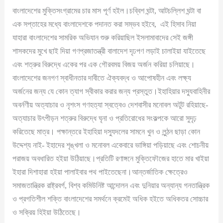
বাংলাদেশের মুক্তিসংগ্রামের চার মাস পূর্ণ হইল।চব্বিশ ঘন্টা, আটচল্লিশ ঘন্টা বা
এক সপ্তাহের মধ্যে বাংলাদেশকে পদানত করা সম্ভব হইবে, এই হিসাব নিয়া
যাহারা বাংলাদেশের সামরিক অভিযান শুরু করিয়াছিল ইসলামাবাদের সেই জঙ্গী
শাসকদের মুখে ছাই দিয়া গণপ্রজাতন্ত্রী বালাদেশ দৃঢপণ লড়াই চালাইয়া যাইতেছে
এবং শত্রুর বিরুদ্ধে একের পর এক গৌরবময় বিজয় অর্জন করিয়া চলিয়াছে।
বাংলাদেশের জনগণ স্বাধীনতার দাবীতে ঐক্যবদ্ধ ও আপোষহীন এবং লক্ষ্য
অর্জনের জন্য যে কোন ত্যাগ স্বীকার করার জন্য প্রস্তুত।ইহাহিয়ার দস্যুবাহিনীর
অবর্নণীয় অত্যাচার ও নৃশংস গণহত্যা স্বত্বেও দেশবাসীর মনোবল অটুট রহিয়াছে-
অত্যাচার উৎপীড়ন শত্রুর বিরুদ্ধে ঘৃনা ও প্রতিরোধের সংকল্পকে আরো সুদৃঢ়
করিতেছে মাত্র। পক্ষান্তরে ইহাহিয়া দস্যুদলের সামনে খুন ও লুন্ঠন ছাড়া কোন
উদ্দেশ্য নাই- ইহাদের শৃঙ্খলা ও মনোবল একেবারে ভাঙ্গিয়া পড়িয়াছে এবং শোচনীয়
পরাজয় অবধারিত হইয়া উঠিয়াছে।প্রতিটি রণাঙ্গনে মুক্তিফৌজের হাতে মার খাইয়া
ইহারা দিশাহারা হইয়া পালাইবার পথ পাইতেছেনা।আন্তর্জাতিক ক্ষেত্রেও
সমাজতান্ত্রিক রাষ্ট্রবর্গ, বিশ্ব কমিউনিষ্ট আন্দোলন এবং দুনিয়ার অন্যান্য গনতান্ত্রিক
ও প্রগতিশীল শক্তি বাংলাদেশের সমর্থনে ক্রমেই অধিক হইতে অধিকতর সোচ্চার
ও সক্রিয় হিইয়া উঠিতেছে।