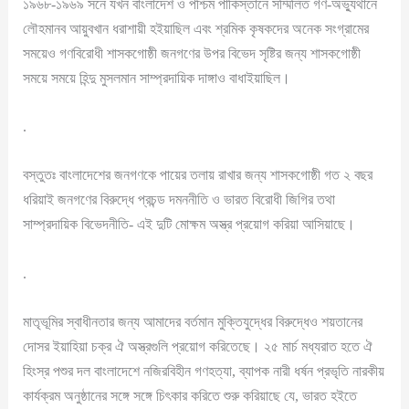
১৯৬৮-১৯৬৯ সনে যখন বাংলাদেশ ও পশ্চিম পাকিস্তানে সম্মিলিত গণ-অভ্যুথানে
লৌহমানব আয়ুবখান ধরাশায়ী হইয়াছিল এবং শ্রমিক কৃষকদের অনেক সংগ্রামের
সময়েও গণবিরোধী শাসকগোষ্ঠী জনগণের উপর বিভেদ সৃষ্টির জন্য শাসকগোষ্ঠী
সময়ে সময়ে হিন্দু মুসলমান সাম্প্রদায়িক দাঙ্গাও বাধাইয়াছিল।
.
বস্তুতঃ বাংলাদেশের জনগণকে পায়ের তলায় রাখার জন্য শাসকগোষ্ঠী গত ২ বছর
ধরিয়াই জনগণের বিরুদ্ধে প্রচন্ড দমননীতি ও ভারত বিরোধী জিগির তথা
সাম্প্রদায়িক বিভেদনীতি- এই দুটি মোক্ষম অস্ত্র প্রয়োগ করিয়া আসিয়াছে।
.
মাতৃভূমির স্বাধীনতার জন্য আমাদের বর্তমান ‍মুক্তিযুদ্ধের বিরুদ্ধেও শয়তানের
দোসর ইয়াহিয়া চক্র ঐ অস্ত্রগুলি প্রয়োগ করিতেছে। ২৫ মার্চ মধ্যরাত হতে ঐ
হিংস্র পশুর দল বাংলাদেশে নজিরবিহীন গণহত্যা, ব্যাপক নারী ধর্ষন প্রভৃতি নারকীয়
কার্যক্রম অনুষ্ঠানের সঙ্গে সঙ্গে চিৎকার করিতে শুরু করিয়াছে যে, ভারত হইতে