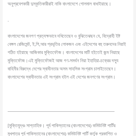
অনুপ্রবেশকারী দুস্কৃতিকারীরাই নাকি বাংলাদেশে গোলমাল বাধাইয়াছে।
.
বাংলাদেশের জনগণ প্রত্যক্ষভাবে দখিতেছেন ও বুঝিতেঝছন যে, বিদ্রোহী ইষ্ট
বেঙ্গল রেজিমেন্ট, ই,পি,আর প্রভৃতির লোকজন এবং এইদেশের বহু তরুনদের নিয়াই
গঠিত হইয়াছে আজিকার ‍মুক্তিফৌজ। বাংলাদেশের মাটি হইতেই জন্ম নিয়াছে
মুক্তিফৌজ।এই ‍মুক্তিফৌজই আজ গণ-সমর্থন নিয়া ইহাহিয়া-চক্রের দস্যু
বাহিনীর বিরুদ্ধে দেশের স্বাধীনতার অসম সাহসিক সংগ্রাম চালাইতেছেন।
বাংলাদেশের স্বাধীনতার এই সংগ্রাম হইল এই দেশের জনগণের সংগ্রাম।
[মুক্তিযুদ্ধঃ সাপ্তাহিক। পূর্ব পাকিস্তানের (বাংলাদেশের) কমিউনিষ্ট পার্টির
মুখপাত্র পূর্ব পাকিস্তানের (বাংলাদেশের) কমিউনিষ্ট পার্টি কর্তৃক প্রকাশিত ও