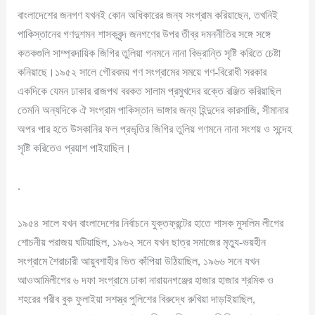
বাংলাদেশের জনগণ যখনই কোন অধিকারের জন্য সংগ্রাম করিয়াছেন, তখনিই
পাকিস্তানের গণদুশমন শাসকবৃন্দ জনগণের উপর তীব্র দমননীতির সঙ্গে সঙ্গে
কতকগুলি সাম্প্রদায়িক জিগির তুলিয়া গনমনে নানা বিভ্রান্তি সৃষ্টি করিতে চেষ্টা
কনিয়াছে।১৯৫২ সালে গৌরবময় গণ সংগ্রামের সময়ে গণ-বিরোধী সরকার
একদিকে যেমন ঢাকার রাজপথ বরকত সালাম প্রমুখদের রক্তে রঞ্জিত করিয়াছিল
তেমনি অন্যদিকে ঐ সংগ্রাম পাকিস্তান ভাঙ্গার জন্য হিন্দুদের কারসাজি, সীমানার
অপর পার হতে উসকানির ফল প্রভৃতির জিগির তুলিয় গণমনে নানা সংশয় ও সন্দেহ
সৃষ্টি করিতেও প্রয়াশ পাইয়াছিল।
.
১৯৫৪ সালে যখন বাংলাদেশের নির্বাচনে যুক্তফ্রন্টের হাতে শাসক মুসলিম লীগের
শোচনীয় পরাজয় ঘটিয়াছিল, ১৯৬২ সনে যখন ছাত্র সমাজের মৃত্যু-ভয়হীন
সংগ্রামে শৈরাচারী আয়ুবশাহীর ভিত কাঁপিয়া উঠিয়াছিল, ১৯৬৬ সনে যখন
আওআমিলীগের ৬ দফা সংগ্রামে ঢাকা নারায়নগঞ্জের হাজার হাজার শ্রমিক ও
শহরের গরীব বুক ফুলাইয়া সশস্ত্র পুলিশের বিরুদ্ধে রুখিয়া দাড়াইয়াছিল,