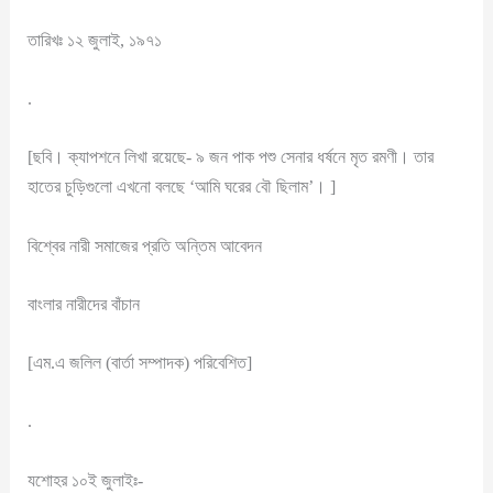
তারিখঃ ১২ জুলাই, ১৯৭১
.
[ছবি। ক্যাপশনে লিখা রয়েছে- ৯ জন পাক পশু সেনার ধর্ষনে মৃত রমণী। তার
হাতের চুড়িগুলো এখনো বলছে ‘আমি ঘরের বৌ ছিলাম’। ]
বিশ্বের নারী সমাজের প্রতি অন্তিম আবেদন
বাংলার নারীদের বাঁচান
[এম.এ জলিল (বার্তা সম্পাদক) পরিবেশিত]
.
যশোহর ১০ই জুলাইঃ-