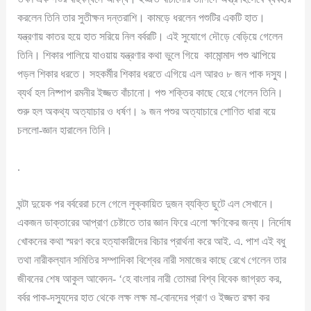
করলেন তিনি তার সুতীক্ষন দন্তরাশি। কামড়ে ধরলেন পশুটির একটি হাত।
যন্ত্রণায় কাতর হয়ে হাত সরিয়ে নিল বর্বরটি। এই সুযোগে দৌড়ে বেড়িয়ে গেলেন
তিনি। শিকার পালিয়ে যাওয়ায় যন্ত্রণার কথা ভুলে গিয়ে কামোন্মাদ পশু ঝাপিয়ে
পড়ল শিকার ধরতে। সহকর্মীর শিকার ধরতে এগিয়ে এল আরও ৮ জন পাক দস্যু।
ব্যর্থ হল নিষ্পাপ রমনীর ইজ্জত বাঁচানো। পশু শক্তির কাছে হেরে গেলেন তিনি।
শুরু হল অকথ্য অত্যাচার ও ধর্ষণ। ৯ জন পশুর অত্যাচারে শোণিত ধারা বয়ে
চললো-জ্ঞান হারালেন তিনি।
.
ঘন্টা দুয়েক পর বর্বরেরা চলে গেলে লুক্কায়িত দুজন ব্যক্তি ছুটে এল সেখানে।
একজন ডাক্তারের আপ্রাণ চেষ্টাতে তার জ্ঞান ফিরে এলো ক্ষণিকের জন্য। নির্দোষ
খোকনের কথা স্মরণ করে হত্যাকারীদের বিচার প্রার্থনা করে আই. এ. পাশ এই বধু
তথা নারীকল্যান সমিতির সম্পাদিকা বিশ্বের নারী সমাজের কাছে রেখে গেলেন তার
জীবনের শেষ আকুল আবেদন- ‘হে বাংলার নারী তোমরা বিশ্ব বিবেক জাগ্রত কর,
বর্বর পাক-দস্যুদের হাত থেকে লক্ষ লক্ষ মা-বোনদের প্রাণ ও ইজ্জত রক্ষা কর