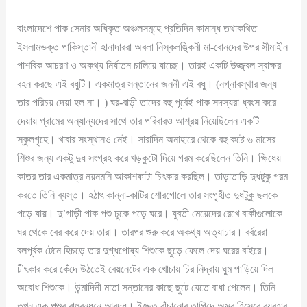
বাংলাদেশে পাক সেনার অধিকৃত অঞ্চলসমূহে প্রতিদিন কামান্ধ তথাকথিত
ইসলামভক্ত পাকিস্তানী হানাদাররা অবলা নিস্কলঙ্কিনী মা-বোনদের উপর সীমাহীন
পাশবিক আচরণ ও অকথ্য নির্যাতন চালিয়ে যাচ্ছে। তারই একটি উজ্জ্বল স্বাক্ষর
বহন করছে এই বধুটি। একমাত্র সন্তানের জননী এই বধু। (নগ্নাবস্থার জন্য
তার পরিচয় দেয়া হল না। ) ঘর-বাড়ী তাদের বহু পূর্বেই পাক সদস্যরা ধ্বংস করে
দেয়ায় গ্রামের অন্যান্যদের সাথে তার পরিবারও আশ্রয় নিয়েছিলেন একটি
স্কুলগৃহে। খাবার সংস্থানও নেই। সারাদিন অনাহারে থেকে বহু কষ্টে ৬ মাসের
শিশুর জন্য একটু দুধ সংগ্রহ করে খড়কুটো দিয়ে গরম করেছিলেন তিনি। ক্ষিধেয়
কাতর তার একমাত্র নয়নমনি আকাশফাটা চিৎকার করছিল। তাড়াতাড়ি দুধটুকু গরম
করতে তিনি ব্যস্ত। হঠাৎ কান্না-কাটির শোরগোলে তার সংগৃহীত দুধটুকু ছলকে
পড়ে যায়। দু’গাড়ী পাক পশু ঢুকে পড়ে ঘরে। যুবতী মেয়েদের রেখে বাকীগুলোকে
ঘর থেকে বের করে দেয় তারা। তারপর শুরু করে অকথ্য অত্যাচার। বর্বরেরা
বলপূর্বক টেনে হিচড়ে তার দুগ্ধপোষ্য শিশুকে ছুড়ে ফেলে দেয় ঘরের বাইরে।
চীৎকার করে কেঁদে উঠতেই বেয়নেটের এক খোচায় চির নিদ্রায় ঘুম পাড়িয়ে দিল
অবোধ শিশুকে। উন্মাদিনী মাতা সন্তানের কাছে ছুটে যেতে বাধা পেলেন। তিনি
তখন এক পশুর বাহুবন্ধনে আবদ্ধ। ইজ্জত বাঁচানোর তাগিদে অস্ত্র হিসেবে ব্যবহার