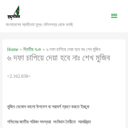
Skip
to
Main
content
বাংলাদেশের স্বাধীনতা যুদ্ধ: দলিলপত্র থেকে বলছি
Men
Home
দ্বিতীয় খণ্ড
৬ দফা চাপিয়ে দেয়া হবে নাঃ শেখ মুজিব
৬ দফা চাপিয়ে দেয়া হবে নাঃ শেখ মুজিব
<2.162.658>
মুজিব
যেকোন
ভালো
উপদেশ
বা
পরামর্শ
গ্রহণ
করতে
ইচ্ছুক
পশ্চিমের
জাতীয়
পরিষদ
সদস্যরা
সংবিধান
তৈরীতে
আমন্ত্রিত