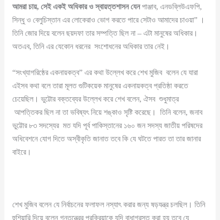
আমরা চায়, সেই একই অধিকার ও স্বায়ত্তশাসন যেন
পাঞ্জাব, এনডব্লিউএফপি,
সিন্ধু ও বেলুচিস্তান এর লোকেরাও ভোগ করতে পারে সেটাও আমাদের চাওয়া” ।
তিনি জোর দিয়ে বলেন ছয়দফা তার সম্পত্তি ছিল না – এটা মানুষের অধিকার।
অতএব, তিনি এর যেকোন ধরনের সংশোধনের অধিকার তার নেই।
“সংখ্যাগরিষ্ঠের একনায়কত্ব” এর কথা উল্লেখ করে শেখ মুজিব বলেন যে যারা
এইসব কথা বলে তারা মূলত গুটিকয়েক মানুষের একনায়কত্ব প্রতিষ্ঠা করতে
চেয়েছিল। ভুট্টোর বক্তব্যের উল্লেখ করে শেখ বলেন, ঐসব শুধুমাত্র
আপত্তিকর ছিল না তা ভবিষ্যৎ নিয়ে শঙ্কাও সৃষ্টি করেছে। তিনি বলেন, জনাব
ভুট্টোর ৮৩ সদস্যের মত যদি পূর্ব পাকিস্তানের ১৬০ জন সদস্য জাতীয় পরিষদের
অধিবেশনে যোগ দিতে অস্বীকৃতি জানাত তবে কি যে ঘটতে পারত তা তার জানার
বাইরে।
শেখ মুজিব বলেন যে নির্বাচনের ফলাফল নস্যাৎ করার জন্য ষড়যন্ত্র চলছিল। তিনি
হুশিয়ারি দিয়ে বলেন গনতন্ত্রের প্রক্রিয়াকে যদি বাধাগ্রস্ত করা হয় তবে যে