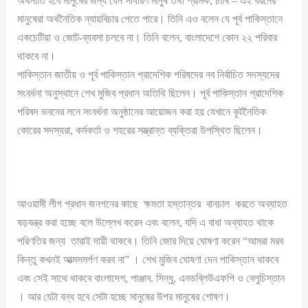
অর্থনীতি হবে মানুষের জন্য যেন সাধারণ মানুষ তথা শ্রমিক, চাষি – এই ধরনের
মানুষেরা অর্থনৈতিক ন্যায়বিচার পেতে পারে। তিনি এও বলেন যে পূর্ব পাকিস্তানে
একচেটিয়া ও জোট-ব্যবসা চলবে না। তিনি বলেন, বাংলাদেশে কোন ২২ পরিবার
থাকবে না।
পাকিস্তান জাতীয় ও পূর্ব পাকিস্তান প্রাদেশিক পরিষদের নব নির্বাচিত সদস্যদের
সংবর্ধনা অনুস্থানে শেখ মুজিব প্রধান অতিথি ছিলেন। পূর্ব পাকিস্তান প্রাদেশিক
পরিষদ ভবনের লনে সংবর্ধনা অনুষ্ঠানের আয়োজন করা হয় যেখানে কূটনৈতিক
কোরের সদস্যরা, কর্মকর্তা ও শহরের সম্ভ্রান্ত ব্যক্তিরা উপস্থিত ছিলেন।
আওয়ামী লীগ প্রধান জনগনের কাছে ক্ষমতা হস্তান্তর বানচাল করতে অব্যাহত
ষড়যন্ত্র করা হচ্ছে বলে উল্লেখ করেন এবং বলেন, যদি এ বাধা অব্যাহত থাকে
পরিণতির জন্য তারাই দায়ী থাকবে। তিনি জোর দিয়ে ঘোষণা করেন “আমরা মরব
কিন্তু কখনই আত্মসমর্পণ করব না” । শেখ মুজিব ঘোষণা দেন পাকিস্তান থাকবে
এবং সেই সাথে থাকবে বাংলাদেশ, পাঞ্জাব. সিন্ধু, এনডব্লিউএফপি ও বেলুচিস্তান
। আর যেটা বন্ধ হবে সেটা হচ্ছে মানুষের উপর মানুষের শোষণ।