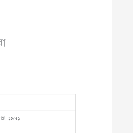
য়া
ষ্ট, ১৯৭১