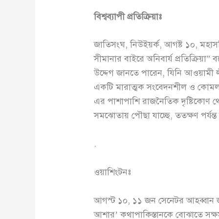
বিশ্বব্যাপী প্রতিক্রিয়াঃ
জাতিসংঘ, নিউইয়র্ক, আগষ্ট ১০, মহাসচি
সীমানার বাইরে অনিবার্য প্রতিক্রিয়া
উদ্দেগ জানতে পারেন, যিনি আওয়ামী লী
একটি মারাত্মক সংবেদনশীল ও কোমলবিষয় 
এর পাশাপাশি রাজনৈতিক দৃষ্টিকোণ থেকে
সমঝোতায় পৌছা যাচ্ছে, ততক্ষণ পর্যন্ত অ
.
ওয়াশিংটনঃ
আগস্ট ১০, ১১ জন সেনেটর আহব্বান জান
আশার’ কথাপাকিস্তানকে বোঝাতে সক্ষম 