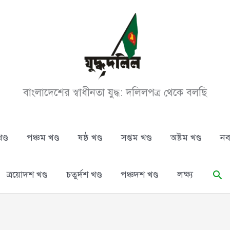
বাংলাদেশের স্বাধীনতা যুদ্ধ: দলিলপত্র থেকে বলছি
ণ্ড
পঞ্চম খণ্ড
ষষ্ঠ খণ্ড
সপ্তম খণ্ড
অষ্টম খণ্ড
নব
Se
ত্রয়োদশ খণ্ড
চতুর্দশ খণ্ড
পঞ্চদশ খণ্ড
লক্ষ্য