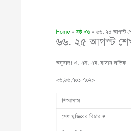
Home
ষষ্ঠ খণ্ড
৬৬. ২৫ আগস্ট শেখ
৬৬. ২৫ আগস্ট শেখ ম
অনুবাদঃ এ. এস. এম. হাসান লতিফ
<৬,৬৬,৭০১-৭০২>
শিরোনাম
শেখ মুজিবের বিচার ও