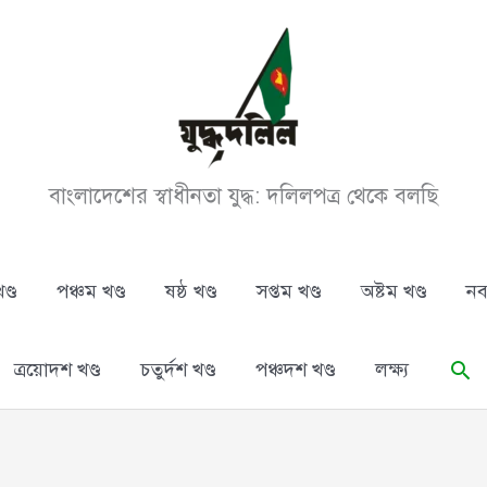
বাংলাদেশের স্বাধীনতা যুদ্ধ: দলিলপত্র থেকে বলছি
ণ্ড
পঞ্চম খণ্ড
ষষ্ঠ খণ্ড
সপ্তম খণ্ড
অষ্টম খণ্ড
নব
Se
ত্রয়োদশ খণ্ড
চতুর্দশ খণ্ড
পঞ্চদশ খণ্ড
লক্ষ্য