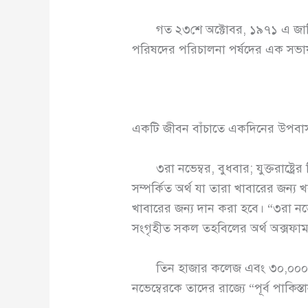
গত ২৩শে অক্টোবর, ১৯৭১ এ জাতিসংঘে
পরিষদের পরিচালনা পর্ষদের এক সভায়
একটি জীবন বাঁচাতে একদিনের উপবা
৩রা নভেম্বর, বুধবার; যুক্তরাষ্ট্রের
সম্পর্কিত অর্থ যা তারা খাবারের জন্য 
খাবারের জন্য দান করা হবে। “৩রা নভে
সংগৃহীত সকল তহবিলের অর্থ অক্সফা
তিন হাজার কলেজ এবং ৩০,০০০ উচ্চ 
নভেম্বেরকে তাদের রাজ্যে “পূর্ব পাকিস