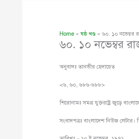
Home
ষষ্ঠ খণ্ড
৬০. ১০ নভেম্বর 
৬০. ১০ নভেম্বর র
অনুবাদঃ তানভীর হেদায়েত
<৬, ৬০, ৬৮৬-৬৮৮>
শিরোনামঃ সমগ্র যুক্তরাষ্ট্র জুড়ে বাং
সংবাদপত্রঃ বাংলাদেশ নিউজ লেটার। শ
তারিখঃ – ১০ ই নভেম্বর, ১৯৭১