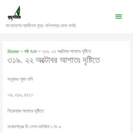
Skip
to
Main
content
বাংলাদেশের স্বাধীনতা যুদ্ধ: দলিলপত্র থেকে বলছি
Men
Home
ষষ্ঠ খণ্ড
৩১৯. ২২ অক্টোবর আপাতঃ দৃষ্টিতে
৩১৯. ২২ অক্টোবর আপাতঃ দৃষ্টিতে
অনুবাদঃ পূজা পলি
<৬, ৩১৯, ৫৫১>
শিরোনামঃ আপাতঃ দৃষ্টিতে
সংবাদপত্রঃ দি নেশন ভলিউম ১ নং ৩