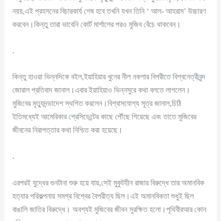
নয়য়,এই প্রহসনের বিচারকার্য শেষ হবে তখনি যখন তিনি ‘ আল- আহরাম’ উচ্চারণ
করবেন।কিন্তু তারা ভাবেনি কোর্ট মার্শালের পরও মুজিব বেঁচে থাকবেন।
.
কিন্তু হাওয়া ভিন্নদিকে বইল,ইয়াহিয়ার খুনের নীল নকশার বিপরীতে বিশ্বনেত্রীবৃন্দ
জোরাল প্রতিবাদ জানাল।এবার ইয়াহিয়াও ভিন্নসুরে কথা বলতে লাগলেন।
মুজিবের মৃত্যুদন্ডাদেশ স্থগিত করলেন।বিশ্বাসযোগ্য সূত্র জানাল,চিঠি
ইতিমধ্যেই আমেরিকার প্রেসিডেন্টের কাছে পৌঁছে গিয়েছে এবং তাতে মুজিবের
জীবনের নিরাপত্তার কথা নিশ্চিত করা হয়েছে।
.
এরপরই যুদ্ধের গুনটানা শুরু হয়ে যায়,সেই মুকুটহীন রাজার বিরুদ্ধে তার অমানবিক
হত্যার পরিকল্পনায় সমগ্র বিশ্বের বৈপরীত্য ছিল।এই অমানবিকতা শুধুই ছিল
বাঙালি জাতির বিরুদ্ধে। অবশ্যই মুজিবের জীবন সুরক্ষিত হলো।পৃথিবীরআর কোন