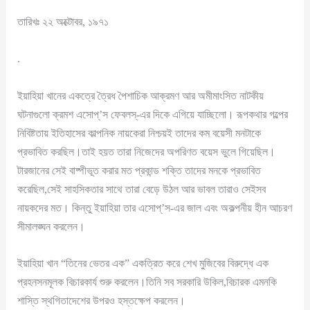
তারিখঃ ২২ অক্টোবর, ১৯৭১
.
ইয়াহিয়া খানের একত্রে ত্রৈধ পৈশাচিক আক্রমণ আর অমীমাংসিত নাটকীয়
ঘটনাগুলো ক্রমশ এসোপ্’স ফেবলস্-এর দিকে এগিয়ে যাচ্ছিলো। রূপকথার গল্পের
নিবিষ্টতায় ইতিহাসের কাল্পনিক নায়কেরা নিশ্চয়ই তাদের কম বয়েসী মনটাকে
প্রভাবিত করছিল।তাই হয়ত তারা নিজেদের অপরিণত বয়েস ভুলে গিয়েছিল।
টারজানের সেই বাষ্পীভূত করার মত প্রকান্ড শক্তি তাদের মনকে প্রভাবিত
করেছিল,সেই সাহসিকতার সাথে তারা বেড়ে উঠল আর ভাবল তারাও সেইসব
নায়কদের মত। কিন্তু ইয়াহিয়া তার এসোপ্’স-এর জাল এবং অকল্পনীয় হীন আচরণ
সীমালঙ্ঘন করলেন।
ইয়াহিয়া খান “তিনের ভেতর এক” একত্রিত করে শেখ মুজিবের বিরুদ্ধে এক
প্রহনসনমূলক বিচারকার্য শুরু করলেন।তিনি সব সরকারি উকিল,বিচারক এমনকি
শাস্তি স্থগিতাদেশের উপরও হস্তক্ষেপ করলেন।