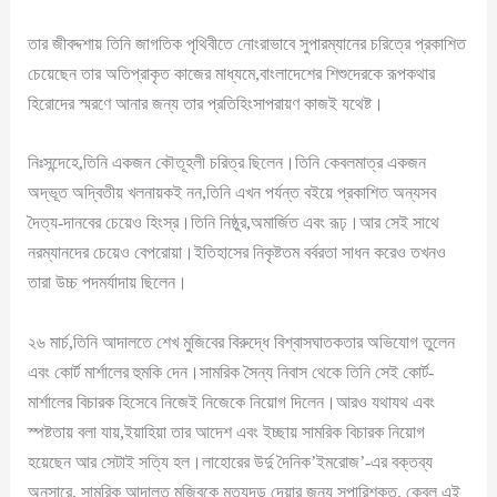
তার জীবদ্দশায় তিনি জাগতিক পৃথিবীতে নোংরাভাবে সুপারম্যানের চরিত্রে প্রকাশিত
চেয়েছেন তার অতিপ্রাকৃত কাজের মাধ্যমে,বাংলাদেশের শিশুদেরকে রূপকথার
হিরোদের স্মরণে আনার জন্য তার প্রতিহিংসাপরায়ণ কাজই যথেষ্ট।
নিঃসন্দেহে,তিনি একজন কৌতূহলী চরিত্র ছিলেন।তিনি কেবলমাত্র একজন
অদ্ভূত অদ্বিতীয় খলনায়কই নন,তিনি এখন পর্যন্ত বইয়ে প্রকাশিত অন্যসব
দৈত্য-দানবের চেয়েও হিংস্র।তিনি নিষ্ঠুর,অমার্জিত এবং রূঢ়।আর সেই সাথে
নরম্যানদের চেয়েও বেপরোয়া।ইতিহাসের নিকৃষ্টতম বর্বরতা সাধন করেও তখনও
তারা উচ্চ পদমর্যাদায় ছিলেন।
২৬ মার্চ,তিনি আদালতে শেখ মুজিবের বিরুদ্ধে বিশ্বাসঘাতকতার অভিযোগ তুলেন
এবং কোর্ট মার্শালের হুমকি দেন।সামরিক সৈন্য নিবাস থেকে তিনি সেই কোর্ট-
মার্শালের বিচারক হিসেবে নিজেই নিজেকে নিয়োগ দিলেন।আরও যথাযথ এবং
স্পষ্টতায় বলা যায়,ইয়াহিয়া তার আদেশ এবং ইচ্ছায় সামরিক বিচারক নিয়োগ
হয়েছেন আর সেটাই সত্যি হল।লাহোরের উর্দু দৈনিক’ইমরোজ’-এর বক্তব্য
অনুসারে, সামরিক আদালত মুজিবকে মৃত্যুদন্ড দেয়ার জন্য সুপারিশকৃত, কেবল এই