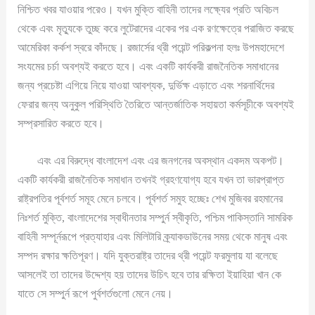
নিশ্চিত খবর যাওয়ার পরেও। যখন মুক্তি বাহিনী তাদের লক্ষ্যের প্রতি অবিচল
থেকে এবং মৃত্যুকে তুচ্ছ করে লুটেরাদের একের পর এক রণক্ষেত্রে পরাজিত করছে
আমেরিকা কর্কশ স্বরে কাঁদছে। রজার্সের থ্রী পয়েন্ট পরিকল্পনা হলঃ উপমহাদেশে
সংযমের চর্চা অবশ্যই করতে হবে। এবং একটি কার্যকরী রাজনৈতিক সমাধানের
জন্য প্রচেষ্টা এগিয়ে নিয়ে যাওয়া আবশ্যক, দুর্ভিক্ষ এড়াতে এবং শরনার্থিদের
ফেরার জন্য অনুকুল পরিস্থিতি তৈরিতে আন্তর্জাতিক সহায়তা কর্মসূচীকে অবশ্যই
সম্প্রসারিত করতে হবে।
এবং এর বিরুদ্ধে বাংলাদেশ এবং এর জনগনের অবস্থান একদম অকপট।
একটি কার্যকরী রাজনৈতিক সমাধান তখনই গ্রহণযোগ্য হবে যখন তা ভারপ্রাপ্ত
রাষ্ট্রপতির পূর্বশর্ত সমূহ মেনে চলবে। পূর্বশর্ত সমুহ হচ্ছেঃ শেখ মুজিবর রহমানের
নিঃশর্ত মুক্তি, বাংলাদেশের স্বাধীনতার সম্পুর্ন স্বীকৃতি, পশ্চিম পাকিস্তানি সামরিক
বাহিনী সম্পূর্নরূপে প্রত্যাহার এবং মিলিটারি ক্র্যাকডাউনের সময় থেকে মানুষ এবং
সম্পদ রক্ষার ক্ষতিপূরণ। যদি যুক্তরাষ্ট্র তাদের থ্রী পয়েন্ট ফরমুলায় যা বলেছে
আসলেই তা তাদের উদ্দেশ্য হয় তাদের উচিৎ হবে তার রক্ষিতা ইয়াহিয়া খান কে
যাতে সে সম্পুর্ন রূপে পুর্বশর্তগুলো মেনে নেয়।