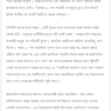
গিয়ে আশ্রয় নিয়েছে। ভারতের জনতা এবং সরকারের এই ত্যাগ স্বীকার আমরা
কৃতজ্ঞতার সাথে দেখি। “আমরা ৯০ লক্ষ শরনার্থী কে মৃত্যুর মুখে ঠেলে দিবনা”
ইন্দিরা গান্ধীর এই সাহসী বিবৃতিতে আমরা অভিভুত।
অনির্দিষ্ট কালের জন্য প্রায় ১ কোটি মুখের অন্য জোগারের বোঝা বইবার তারিফ
আমরা করি। ভারতের অর্থনীতির জন্য এটি একটি বোঝা। আমরা চাইব আমাদের
উপকারী বন্ধুরা যেন সত্যিটি বুঝেন। বাঙালিরা স্বাধীনতা ব্যাতিত অন্যকিছু মেনে
নিবেনা। প্রায় ১০ লক্ষ বাঙালিকে নৃশংস ভাবে হত্যা করার পর, হাজার হাজার
নারীকে ধর্ষণ করার পর, এক কোটি বাঙালিকে গগৃহহীন নিঃস্ব করার পর রাজনৈতিক
সমাধান আমরা কিভাবে মেনে নেই? এই অসন্তোষজনক বিষয়ের সকল খুঁটিনাটি
দেখার পর বাংলাদেশ সরকার মনে করে যে, “স্বাধীনতা ব্যাতিত অন্য কোন সমাধান
গ্রহণযোগ্য নয় এবং স্বাধীনতাই কেবল পারে শরনার্থিদের স্বাধীন এবং নিরাপত্তার
সাথে দেশে ফেরানোর পরিস্থিতি সৃষ্টি করতে।
রাজনৈতিক সমাধানের সর্বশেষ ওকালতকারী হচ্ছে আমেরিকা। যারা এযাবৎ
পাকিস্তানকে অস্ত্র সরবরাহ করে বাংলাদেশের বিরুদ্ধে অবস্থান করে এসেছে,
এমনকি তাদের উৎস– এবং বিশ্বব্যাংক স্টাডি টিম দ্বারা ওয়াশিংটনে গণহত্যার