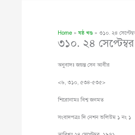
Home
ষষ্ঠ খণ্ড
৩১০. ২৪ সেপ্টেম্
৩১০. ২৪ সেপ্টেম্ব
অনুবাদঃ জয়ন্ত সেন আবীর
<৬, ৩১০, ৫৩৪-৫৩৫>
শিরোনামঃ বিশ্ব জনমত
সংবাদপত্রঃ দি নেশন ভলিউম ১ নং ১
তারিখঃ ২৪ সেপ্টেম্বর, ১৯৭১