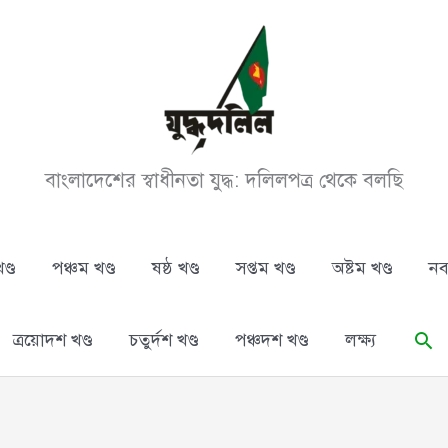
বাংলাদেশের স্বাধীনতা যুদ্ধ: দলিলপত্র থেকে বলছি
ণ্ড
পঞ্চম খণ্ড
ষষ্ঠ খণ্ড
সপ্তম খণ্ড
অষ্টম খণ্ড
নব
Se
ত্রয়োদশ খণ্ড
চতুর্দশ খণ্ড
পঞ্চদশ খণ্ড
লক্ষ্য