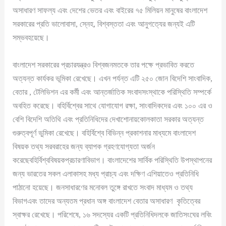
অসাধারণ সাফল্য এবং দেশের ভেতর এবং বাইরের ৭৫ মিলিয়ন মানুষের বাংলাদেশ
সরকারের প্রতি ভালোবাসা, স্নেহ, বিশ্বস্ততা এবং আনুগত্যের জন্যই এটি
সম্ভবহয়েছে।
বাংলাদেশ সরকারের প্রচারযন্ত্রও বিশ্বজনমতকে তার পক্ষে প্রভাবিত করতে
অত্যন্ত কার্যকর ভূমিকা রেখেছে। এখন পর্যন্ত এটি ২৫০ জোন বিদেশি সাংবাদিক,
বেতার , টেলিভিশন এর কর্মী এবং আন্তর্জাতিক সংবাদসংস্থাকে পরিস্থিতি সম্পর্কে
অবহিত করেছে। বহির্বিশ্বের সাথে যোগাযোগ রক্ষা, সাংবাদিকদের এবং ১০০ এর ও
বেশি বিদেশি অতিথি এবং প্রতিনিধিদের দেখাশোনায়কোলকাতা সরকার অত্যন্ত
গুরুত্বপূর্ণ ভুমিকা রেখেছে। বহির্বিশ্বে বিভিন্ন প্রকাশনার মাধ্যমে বাংলাদেশ
বিষয়ক তথ্য সরবরাহের জন্য ব্যাপক গ্রহণযোগ্যতা অর্জন
করেছেবহির্বিশ্ববিষয়কপ্রচারণাবিভাগ। বাংলাদেশের সার্বিক পরিস্থিতি উপস্থাপনের
জন্য ভারতের সকল এলাকাসহ মধ্য প্রাচ্য এবং দক্ষিণ এশিয়াতেও প্রতিনিধি
পাঠানো হয়েছে। জনসাধারণের মনোবল তুঙ্গে রাখতে সংবাদ মাধ্যম ও তথ্য
বিভাগএবং তাদের অন্যতম প্রধান অঙ্গ বাংলাদেশ বেতার অসাধারণ কৃতিত্বের
স্বাক্ষর রেখেছে। পরিশেষে, ১৬ সদস্যের একটি প্রতিনিধিদলকে জাতিসংঘের লবিং