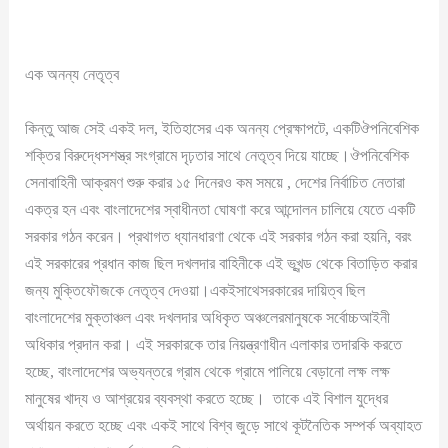
এক অনন্য নেতৃত্ব
কিন্তু আজ সেই একই দল, ইতিহাসের এক অনন্য প্রেক্ষাপটে, একটিঔপনিবেশিক
শক্তির বিরুদ্ধেসশস্ত্র সংগ্রামে দৃঢ়তার সাথে নেতৃত্ব দিয়ে যাচ্ছে।ঔপনিবেশিক
সেনাবাহিনী আক্রমণ শুরু করার ১৫ দিনেরও কম সময়ে , দেশের নির্বাচিত নেতারা
একত্র হন এবং বাংলাদেশের স্বাধীনতা ঘোষণা করে আন্দোলন চালিয়ে যেতে একটি
সরকার গঠন করেন। প্রথাগত ধ্যানধারণা থেকে এই সরকার গঠন করা হয়নি, বরং
এই সরকারের প্রধান কাজ ছিল দখলদার বাহিনীকে এই ভূখন্ড থেকে বিতাড়িত করার
জন্য মুক্তিফৌজকে নেতৃত্ব দেওয়া।একইসাথেসরকারের দায়িত্ব ছিল
বাংলাদেশের মুক্তাঞ্চল এবং দখলদার অধিকৃত অঞ্চলেরমানুষকে সর্বোচ্চআইনী
অধিকার প্রদান করা। এই সরকারকে তার নিয়ন্ত্রণাধীন এলাকার তদারকি করতে
হচ্ছে, বাংলাদেশের অভ্যন্তরে গ্রাম থেকে গ্রামে পালিয়ে বেড়ানো লক্ষ লক্ষ
মানুষের খাদ্য ও আশ্রয়ের ব্যবস্থা করতে হচ্ছে। তাকে এই বিশাল যুদ্ধের
অর্থায়ন করতে হচ্ছে এবং একই সাথে বিশ্ব জুড়ে সাথে কূটনৈতিক সম্পর্ক অব্যাহত