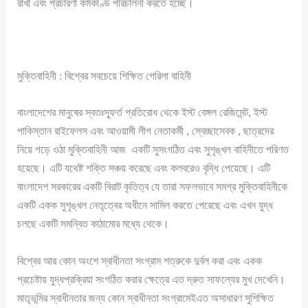
রাখা এবং প্রচারণা কর্মকাণ্ড পরিচালনা করতে হচ্ছে।
মুক্তিবাহিনী : বিশ্বের সবচেয়ে শিক্ষিত গেরিলা বাহিনী
বাংলাদেশের মানুষের স্বতঃস্ফূর্ত প্রতিরোধ থেকে ইস্ট বেঙ্গল রেজিমেন্ট, ইস্ট
পাকিস্তান রাইফেলস এবং আওয়ামী লীগ নেতাকর্মী , স্বেচ্ছাসেবক , ছাত্রদের
নিয়ে গড়ে ওঠা মুক্তিবাহিনী আজ একটি সুসংগঠিত এবং সুশৃঙ্খল বাহিনীতে পরিণত
হয়েছে। এটি যথেষ্ট শক্তি সঞ্চয় করেছে এবং কলবরেও বৃদ্ধি পেয়েছে। এটি
বাংলাদেশ সরকারের একটি বিরাট কৃতিত্ব যে তারা সফলভাবে সমগ্র মুক্তিবাহিনীকে
একটি একক সুশৃঙ্খল নেতৃত্বের অধীনে সামিল করতে পেরেছে এবং এখন যুদ্ধ
চলছে একটি সমন্বিত কাঠামোর মধ্যে থেকে।
বিশ্বের আর কোন অংশে স্বাধীনতা সংগ্রাম শত্রুকে দুর্বল করা এবং একক
প্রচেষ্টায় যুদ্ধপ্রক্রিয়া সংগঠিত করার ক্ষেত্রে এত দ্রুত সাফল্যের মুখ দেখেনি।
মাতৃভূমির স্বাধীনতার জন্য কোন স্বাধীনতা সংগ্রামেইএত অসাধারণ সুশিক্ষিত