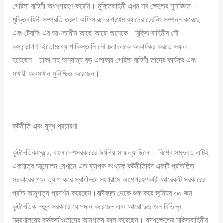
গেরিলা বাহিনী অংশগ্রহণ করেনি। মুক্তিবাহিনী এখন সব ক্ষেত্রে সুসজ্জিত ।
মুক্তিবাহিনী সম্প্রতি তরুণ অফিসারদের প্রথম ব্যাচের ট্রেনিং সম্পন্ন করেছে
এবং ট্রেনিং এর আওতাধীন আছে আরো অনেকে। মুক্তি বাহিনীর নৌ –
কমান্ডোগণ ইতোমধ্যে পাকিস্তানি নৌ চলাচলকে অকার্যকর করতে সফল
হয়েছেন। ঢাকা সহ অন্যান্য বড় এলাকায় গেরিলা বাহিনী তাদের কার্যকর এবং
স্থায়ী অবস্থান সুনিশ্চিত করেছেন।
কূটনীতি এবং যুদ্ধ প্রচারণা
কূটনৈতিকফ্রন্টে, বাংলাদেশসরকারের ঈর্ষনীয় সাফল্য ছিলো। বিশ্বে সম্ভবত এটিই
একমাত্র আন্দোলন যেখানে এত ব্যাপক সংখ্যক কূটনীতিবিদ একটি প্রতিষ্ঠিত
সরকারের পক্ষ ত্যাগ করে স্বাধীনতা সংগ্রামে অংশগ্রহণকারী আরেকটি সরকারের
প্রতি আনুগত্য প্রদর্শন করেছেন।রাষ্ট্রদূত থেকে শুরু করে জুনিয়র ৩০ জন
কূটনৈতিক নতুন সরকারে যোগদান করেছেন এবং আরো ৯৬ জন বিভিন্ন
মন্ত্রণালয়ের কর্মকর্তাওতাদের আনুগত্য বদল করেছেন। যুদ্ধক্ষেত্রে মুক্তিবাহিনীর