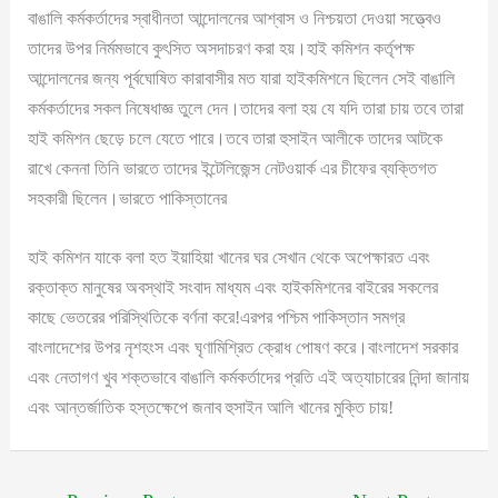
বাঙালি কর্মকর্তাদের স্বাধীনতা আন্দোলনের আশ্বাস ও নিশ্চয়তা দেওয়া সত্ত্বেও
তাদের উপর নির্মমভাবে কুৎসিত অসদাচরণ করা হয়।হাই কমিশন কর্তৃপক্ষ
আন্দোলনের জন্য পূর্বঘোষিত কারাবাসীর মত যারা হাইকমিশনে ছিলেন সেই বাঙালি
কর্মকর্তাদের সকল নিষেধাজ্ঞ তুলে দেন।তাদের বলা হয় যে যদি তারা চায় তবে তারা
হাই কমিশন ছেড়ে চলে যেতে পারে।তবে তারা হুসাইন আলীকে তাদের আটকে
রাখে কেননা তিনি ভারতে তাদের ইন্টেলিজেন্স নেটওয়ার্ক এর চীফের ব্যক্তিগত
সহকারী ছিলেন।ভারতে পাকিস্তানের
হাই কমিশন যাকে বলা হত ইয়াহিয়া খানের ঘর সেখান থেকে অপেক্ষারত এবং
রক্তাক্ত মানুষের অবস্থাই সংবাদ মাধ্যম এবং হাইকমিশনের বাইরের সকলের
কাছে ভেতরের পরিস্থিতিকে বর্ণনা করে!এরপর পশ্চিম পাকিস্তান সমগ্র
বাংলাদেশের উপর নৃশহংস এবং ঘৃণামিশ্রিত ক্রোধ পোষণ করে।বাংলাদেশ সরকার
এবং নেতাগণ খুব শক্তভাবে বাঙালি কর্মকর্তাদের প্রতি এই অত্যাচারের নিন্দা জানায়
এবং আন্তর্জাতিক হস্তক্ষেপে জনাব হুসাইন আলি খানের মুক্তি চায়!