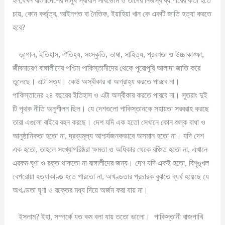
হল,যখন বাংলাদেশের মানুষ স্বাধীন সার্বভৌম ও তাদের নিজস্ব ব্যাপারের কর্তা হতে
চায়, কোন কর্তৃত্ব, আইনগত বা নৈতিক, ইয়াহিয়া খান কে একটি জাতি হত্যা করতে
হবে?
ভূগোল, ইতিহাস, ঐতিহ্য, সংস্কৃতি, ভাষা, সাহিত্য, প্রবণতা ও উচ্চাকাঙ্ক্ষা,
জীবনাচরণ বাঙ্গালীদের পশ্চিম পাকিস্তানীদের থেকে পুরোপুরি আলাদা জাতি করে
তুলেছে। এটা সত্য। কেউ অস্বীকার বা অগ্রাহ্য করতে পারবে না।
পাকিস্তানের ২৪ বছরের ইতিহাস ও এটা অস্বীকার করতে পারবে না। সুতরাং দুই
টি পৃথক নীতি অনুশীলন ছিল। যে দেশগুলো পাকিস্তানকে সহায়তা সরবরাহ করছে
তারা এগুলো বাইরে বহন করছে। দেশ যদি এক হতো সেখানে কোন শুল্ক বাধা ও
আনুষ্ঠানিকতা হতো না, দ্রব্যমূল্য আশ্চর্যজনকভাবে অসমান হতো না। যদি দেশ
এক হতো, তাহলে সংখ্যাগরিষ্ঠরা ক্ষমতা ও অধিকার থেকে বঞ্চিত হতো না, এখানে
এরকম ঘৃণা ও রক্ত থাকতো না বাঙ্গালীদের জন্য। দেশ যদি একই হতো, বিশৃঙ্খল
বেপরোয়া হত্যাকাণ্ড হতে পারতো না, অখণ্ডতার প্রচারক বুঝতে ব্যর্থ হয়েছে যে
অখণ্ডতা ঘৃণা ও রক্তের মধ্য দিয়ে অর্জন করা যায় না।
ইসলাম? ইহা, সম্পর্কে যত কম বলা যায় ততো ভালো। পাকিস্তানী বাজপাখি