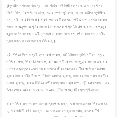
বুদ্ধিজীবি সমাজের বিরুদ্ধে। ২৫ মার্চের সেই বিভীষিকাময় রাতে তাদের উপর
নির্দেশ ছিল, “বাঙ্গালীদের মারো, সহায় সম্পদ লুট করো, তাদের বাড়ীঘর জ্বালীয়ে
দাও, নারীদের ধর্ষণ করো। ধারণা করা হয় উক্ত আদেশটি এখনও চলমান রেয়েছে।
সবথেকে অনুগত এ খুনির দল সর্বোচ্চ ধংসাত্মক শক্তি নিয়োগ করে তাদের প্রভুর
হুকুম তামিল করেছে। এই নৃসংসতা ও বর্বরতা হতে ধর্ম, বর্ণ ও বয়স ভেদে নারী-
পুরুষ সকলকে সমানভাবে জ্বালিয়েছে।
দুই মিলিয়ন ইতোমধ্যেই হত্যা করা হয়েছে, আট মিলিয়ন প্রতিবেশী দেশসমূহে
পালিয়ে গেছে, ত্রিশ মিলিয়নকে, যদি এর বেশী না হয়, বাস্তুহারা করা হয়েছে যারা
দেশের অভ্যন্তরে এখান থেকে সেখানে জীবন বাচানোর চেষ্টায় পালিয়ে বেড়াচ্ছে,
হাজার হাজার নারীর উপর পাশবিকতা চালানো হয়েছে, হাজার হাজার গ্রাম জ্বালীয়ে
দেওয়া হয়েছে, কয়েক বিলিয়ন রুপীর সমমূল্যের সহায় সম্পদ লুট করা হয়েছে। এর
উপর বণ্যায় আক্রান্ত বাংলাদেশ আজ দূর্ভিক্ষ ও মহামারির মুখোমুখি হয়েছে।
যারা পালিয়ে এসে ভারতে আশ্রয় গ্রহণ করেছেন, তারা আজ মানবজাতির এক চরম
দুর্দশার কাহিনী বর্ণণা করছেন। অনেকে মারা গেছেন কলেরায়, অনেকে দীর্ঘ