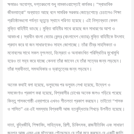
ক্ষমারও অযোগ্য, দপ্তরগুলো শুধু নামকাওয়াস্তেই কার্যকর। “স্বাভাবিক
জীবনযাত্রা” অব্যাহত আছে বলে সামরিক সরকার জোড়েশোড়ে চেচালেও শিক্ষা
প্রতিষ্ঠানগুলো পর্যন্ত ভূতুড়ে স্থানে পরিণত হয়েছে। এই নিস্তব্ধতা কেবল
মুক্তি বাহিনীই ভাংছে। মুক্তি বাহিনীর সাথে রয়েছে জন সাধারণের আশা ও
আকাংখা। স্বাধীন বাংলা বেতার কেন্দ্র (বাংলাদেশ বেতার) মুক্তি বাহিনীকে উৎসাহ
প্রদান করে যা জন সাধারণকেও সাহস জোগাচ্ছে। তাঁরা তীব্র সাহসিকতা ও
মনোবলের সাথে সকল নৃশংসতা, হিংস্রতা ও অনাকাংখিত পরিস্থিতির মুখোমুখি
হয়েও তা সহ্য করে যাচ্ছে কেননা তাঁরা জানেন যে তাঁরা সত্যের জন্য লড়ছেন।
তাঁরা স্বাধীনতা, সমঅধিকার ও ভ্রাতৃত্বের জন্য লড়ছেন।
অনেক কথাই বলা হয়েছে, ভল্যুমের পর ভল্যুম লেখা হয়েছে, উদ্যেগ ও
সমবেদণাও প্রকাশ করা হয়েছে, বিশ্ববাসীর চোখের অনেক জলও গড়িয়ে পরেছে
কিন্তু শাসকগোষ্ঠী এব্যাপারে এখনও শীতলতা প্রকাশ করছেন। তাইতো “শাসক
ও শাসিত” এর এই সমস্যায় বিশ্ববাসী আজ হতবুদ্ধিতার শিখড়ে উপনীত হয়েছে।
দাতা, বুদ্ধিজীবি, শিক্ষাবিদ, সাহিত্যক, শিল্পী, চিকিৎসক, রাজনীতিবিদ এবং সাধারণ
জনগন আজ এমন এক মতৈক্যে পৌছেছেন যে তাঁরা মনে করছেন যে একটি জাতি