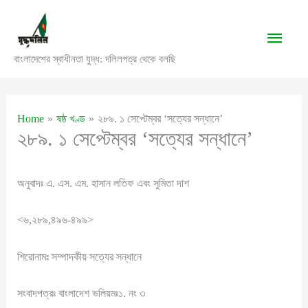
Skip
to
Main
content
বাংলাদেশের স্বাধীনতা যুদ্ধ: দলিলপত্র থেকে বলছি
Men
Home
ষষ্ঠ খণ্ড
২৮৯. ১ সেপ্টেম্বর ‘সত্যের সন্ধানে’
২৮৯. ১ সেপ্টেম্বর ‘সত্যের সন্ধানে’
অনুবাদঃ এ. এস. এম. হাসান লতিফ এবং সুমিতা দাশ
<৬,২৮৯,৪৯৬-৪৯৯>
শিরোনামঃ সম্পাদকীয় সত্যের সন্ধানে
সংবাদপত্রঃ বাংলাদেশ ভলিয়মঃ১. নং ৩