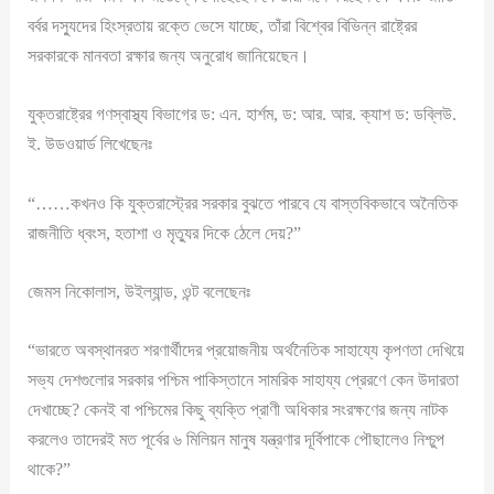
বর্বর দস্যুদের হিংস্রতায় রক্তে ভেসে যাচ্ছে, তাঁরা বিশ্বের বিভিন্ন রাষ্ট্রের
সরকারকে মানবতা রক্ষার জন্য অনুরোধ জানিয়েছেন।
যুক্তরাষ্ট্রের গণস্বাস্থ্য বিভাগের ড: এন. হার্শম, ড: আর. আর. ক্যাশ ড: ডব্লিউ.
ই. উডওয়ার্ড লিখেছেনঃ
“……কখনও কি যুক্তরাস্ট্রের সরকার বুঝতে পারবে যে বাস্তবিকভাবে অনৈতিক
রাজনীতি ধ্বংস, হতাশা ও মৃত্যুর দিকে ঠেলে দেয়?”
জেমস নিকোলাস, উইল্যান্ড, ওন্ট বলেছেনঃ
“ভারতে অবস্থানরত শরণার্থীদের প্রয়োজনীয় অর্থনৈতিক সাহায্যে কৃপণতা দেখিয়ে
সভ্য দেশগুলোর সরকার পশ্চিম পাকিস্তানে সামরিক সাহায্য প্রেরণে কেন উদারতা
দেখাচ্ছে? কেনই বা পশ্চিমের কিছু ব্যক্তি প্রাণী অধিকার সংরক্ষণের জন্য নাটক
করলেও তাদেরই মত পূর্বের ৬ মিলিয়ন মানুষ যন্ত্রণার দূর্বিপাকে পৌছালেও নিশ্চুপ
থাকে?”