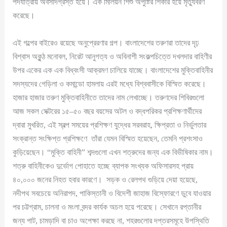
পদযাত্রায় অবসাদগ্রস্ত হয়ে। এক মিলিয়ন শিশু অপুষ্টির শিকার হয়ে মৃত্যুবরণ
করেছে।
এই গল্পের বাইরেও রয়েছে অনুপ্রেরণার গল্প। বাংলাদেশের তরুণরা তাদের দৃঢ়
বিশ্বাস অকুন্ঠ মনোবল, নিরেট আনুগত্য ও অবিনাশী সংকল্পচিত্তে দখলদার বাহিণীর
উপর একের এক এক বিধ্বংসী আক্রমণ চালিয়ে যাচ্ছে। বাংলাদেশের মুক্তিবাহিনীর
সদস্যদের গেড়িলা ও কমান্ডো হামলায় এরই মধ্যে বিশ্ববাসীকে বিস্মিত করেছে।
হাজার হাজার তরুণ মুক্তিবাহিনীতে তাদের নাম লেখাচ্ছে। তরুণদের শিবিরগুলো
আজ সকল সেক্টরের ১৫–৫০ বছর বয়সের অটল ও বদ্ধপরিকর প্রশিক্ষণার্থীদের
দ্বারা মুখরিত, এই স্বল্প সময়ের প্রশিক্ষণ যুদ্ধের সরবরাহ, ক্ষিপ্রতা ও নির্ভুলতার
সংক্রান্ত সংক্ষিপ্ত প্রশিক্ষণে তাঁরা যেমন বিস্মিত হয়েছেন, তেমনি প্রশংসাও
কুড়িয়েছেন। “মুক্তি বাহিনী” শব্দগুলো এখন শত্রুদের জন্য এক বিভীষিকার নাম।
শত্রু বাহিনীকেও দুর্ভোগ পোহাতে হচ্ছে ব্যাপক সংখ্যক অফিসারসহ প্রায়
৪০,০০০ জনের নিহত হবার কারণে। সড়ক ও রেলপথ গুড়িয়ে দেয়া হয়েছে,
নদীপথ সবচেয়ে অনিরাপদ, পাকিস্তানী ও বিদেশী জাহাজ বিস্ফোরণে ডুবে যাওয়ার
পর চট্টগ্রাম, চালনা ও মংলা বন্দর কার্যক অচল হয়ে পরেছে। সেখানে রপ্তানীর
জন্য পাট, চামড়াদি বা চাও অপেক্ষা করছে না, শহরগুলোর দপ্তরসমূহে উপস্থিতি