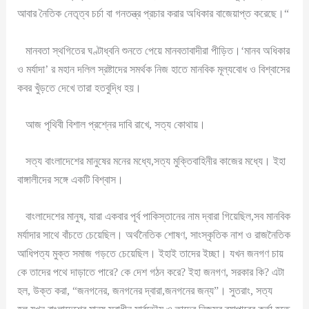
আবার নৈতিক নেতৃত্ব চর্চা বা গনতন্ত্র প্রচার করার অধিকার বাজেয়াপ্ত করেছে।“
মানবতা স্থগিতের ঘণ্টাধ্বনি শুনতে পেয়ে মানবতাবাদীরা পীড়িত।‘মানব অধিকার
ও মর্যাদা’ র মহান দলিল স্রষ্টাদের সমর্থক নিজ হাতে মানবিক মূল্যবোধ ও বিশ্বাসের
কবর খুঁড়তে দেখে তারা হতবুদ্ধি হয়।
আজ পৃথিবী বিশাল প্রশ্নের দাবি রাখে, সত্য কোথায়।
সত্য বাংলাদেশের মানুষের মনের মধ্যে,সত্য মুক্তিবাহিনীর কাজের মধ্যে। ইহা
বাঙ্গালীদের সঙ্গে একটি বিশ্বাস।
বাংলাদেশের মানুষ, যারা একবার পূর্ব পাকিস্তানের নাম দ্বারা গিয়েছিল,সব মানবিক
মর্যাদার সাথে বাঁচতে চেয়েছিল। অর্থনৈতিক শোষণ, সাংস্কৃতিক নাশ ও রাজনৈতিক
আধিপত্য মুক্ত সমাজ গড়তে চেয়েছিল। ইহাই তাদের ইচ্ছা। যখন জনগণ চায়
কে তাদের পথে দাড়াতে পারে? কে দেশ গঠন করে? ইহা জনগণ, সরকার কি? এটা
হল, উক্ত করা, “জনগনের, জনগনের দ্বারা,জনগনের জন্য”। সুতরাং, সত্য