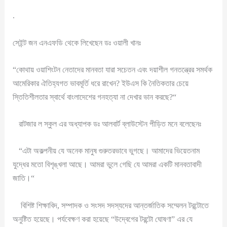
.
সেইন্ট জন এনএফডি থেকে লিখেছেন ডঃ ওয়ালী খানঃ
“কোথায় ওয়াশিংটন নেতাদের মানবতা যারা সচেতন এবং দয়াশীল গনতন্ত্রের সমর্থক
আমেরিকার ঐতিহ্যগত ভাবমূর্তি ধরে রাখেন? ইউএস কি নৈতিকতার চেয়ে
স্তিতিশীলতার স্বার্থে বাংলাদেশের গনহত্যা না দেখার ভান করছে?“
রাটজার ল স্কুল এর অধ্যাপক ডঃ আলবার্ট ব্লাউস্টেন পীড়িত মনে বলেছেনঃ
“এটা অকল্পনীয় যে অনেক মানুষ গুরুতরভাবে ভুগছে। আমাদের ভিয়েতনাম
যুদ্ধের মতো বিশৃঙ্খলা আছে। আমরা ভুলে গেছি যে আমরা একটি মানবতাবাদী
জাতি।“
বিশিষ্ট শিক্ষাবিদ, সম্পাদক ও সংসদ সদস্যদের আন্তর্জাতিক সম্মেলন টরন্টোতে
অনুষ্টিত হয়েছে। পর্যবেক্ষণ করা হয়েছে “উদ্বেগের টরন্টো ঘোষণা” এর যে