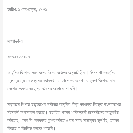
তারিখঃ ১ সেপ্টেম্বর, ১৯৭১
.
সম্পাদকীয়
সত্যের সন্ধানে
আধুনিক বিশ্বের সরকারদের বিবেক এখনও অনুভূতিহীন । নিম্ন গাঙ্গেয়ভূমির
৭,৫০,০০,০০০ মানুষের দুরাবস্থা, বাংলাদেশের জনগণের দুর্দশা বিশ্বের নানা
দেশের সরকারদের তন্দ্রা এখনও ভাঙ্গাতে পারেনি।
সভ্যতার শিখরে উত্তরণের দাবীদার আধুনিক বিশ্ব প্রশান্ত চিত্তে বাংলাদেশের
ঘটনাবলী অবলোকন করছে। ইয়াহিয়া খানের পাকিস্তানী মার্সনারীদের অতুলণীয়
বর্বরতায়, এমন কি অন্ধকার যুগের বর্বরতাও যার সাথে সামান্যই তুলণীয়, তাদের
বিব্রত বা বিচলিত করতে পারেনি।