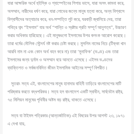
যারা আক্ষরিক অর্থে হুইস্কি ও শ্যাম্পেইনের পিপায় ভাসে, যারা অসৎ কামনা করে,
অসম্মান, নারীদের ধর্ষণ করে, যারা লোভের জন্যে মানুষ হত্যা করে, অন্য বিশ্বাসে
বিশ্বাসীদের অত্যাচার করে, ধন-সম্পত্তি লুট করে, ঘরবাড়ী জ্বালিয়ে দেয়, তারা
পবিত্র শব্দ “ইসলাম” যার অর্থ “শান্তি ও স্রষ্টার প্রতি সম্পূর্ণ আনুগত্য”, উচ্চারণ
করার অধিকার হারিয়েছে। এই মানুষগুলো ইসলামের উপর কলংক আরোপ করেছে।
তারা ধর্মের মৌলিক সৌন্দর্য নষ্ট করার চেষ্টা করছে। মুসলিম নামের নিচে (টিক্কা খান
আরবি নাম না এবং কোন অর্থ বহন করে না) তারা ‘মুনাফিক’ (ভণ্ড) এবং তারা
ইসলামের জন্য দুর্নাম ও অসম্মান বয়ে আনতে এসেছে। এইসব ভণ্ডদের
ব্যাক্তিগত ও সর্বজনবিদিত জীবন ইসলামিক আইনের সম্পূর্ণ বিপরীত।
সুতরাং সত্য এই, বাংলাদেশের মানুষ হানাদার বাহিনী তাড়িয়ে বাংলাদেশের মাটি
পরিষ্কার করতে বদ্ধপরিকর। সত্য হল বাংলাদেশ একটি স্বাধীন, সার্বভৌম রাষ্ট্র,
৭৫ মিলিয়ন মানুষের পৃথিবীর অষ্টম বড় রাষ্ট্র, থাকতে এসেছে।
সত্য যা টাইমস পত্রিকার (আন্তর্জাতিক) এই বিষয়ের উপর আগস্ট ২৩, ১৯৭১
এ দেখা যায়,