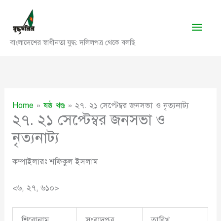
Skip
to
Main
content
বাংলাদেশের স্বাধীনতা যুদ্ধ: দলিলপত্র থেকে বলছি
Men
Home
ষষ্ঠ খণ্ড
২৭. ২১ সেপ্টেম্বর জনসভা ও নৃত্যনাট্য
২৭. ২১ সেপ্টেম্বর জনসভা ও
নৃত্যনাট্য
কম্পাইলারঃ শফিকুল ইসলাম
<৬, ২৭, ৬১০>
শিরোনাম
সংবাদপত্র
তারিখ