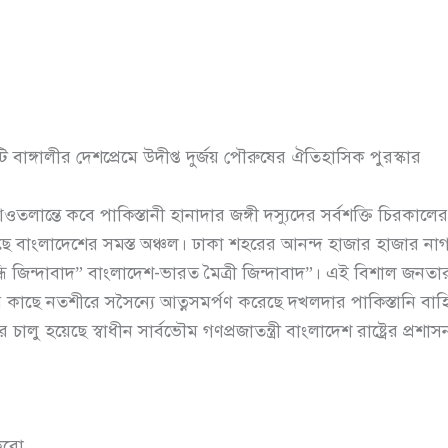
বাঙ্গালীর দেশপ্রেমে উদীপ্ত দুর্জয় পৌরুষের ঐতিহাসিক পুরস্কার
ওতলান্তে কবে পাকিস্তানী হানাদার জঙ্গী দস্যুদের সর্বশক্তি চিরকা
য়েছে বাংলাদেশের সমস্ত অঞ্চল। ঢাকা শহরের আনন্দ হাজার হাজার ন
 গান্ধি জিন্দাবাদ” বাংলাদেশ-ভারত মৈত্রী জিন্দাবাদ”। এই বিশাল জন
ীর কাছে নতশীরে সসৈন্যে আত্নসমর্পণ করেছে দখলদার পাকিস্তানি ব
চালু হয়েছে স্বাধীন সার্বভৌম গণপ্রজাতন্ত্রী বাংলাদেশ রাষ্ট্রের প্রশাস
 করো