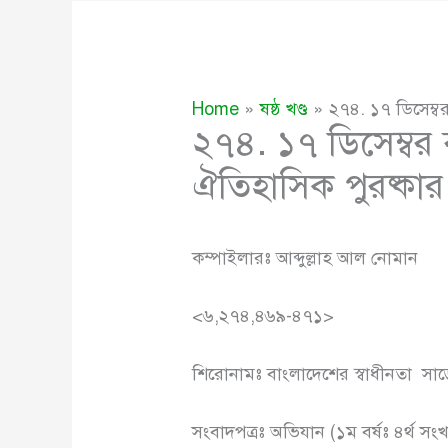
Home
ষষ্ঠ খণ্ড
২৭৪. ১৭ ডিসেম্ব
২৭৪. ১৭ ডিসেম্বর 
ঐতিহাসিক পুরষ্কার
কম্পাইলারঃ আব্দুল্লাহ আল নোমান
<৬,২৭৪,৪৬৯-৪৭১>
শিরোনামঃ বাংলাদেশের স্বাধীনতা সাড়
সংবাদপত্রঃ অভিযান (১ম বর্ষঃ ৪র্থ সংখ্