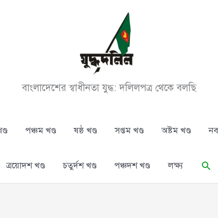
বাংলাদেশের স্বাধীনতা যুদ্ধ: দলিলপত্র থেকে বলছি
ণ্ড
পঞ্চম খণ্ড
ষষ্ঠ খণ্ড
সপ্তম খণ্ড
অষ্টম খণ্ড
নব
Se
ত্রয়োদশ খণ্ড
চতুর্দশ খণ্ড
পঞ্চদশ খণ্ড
লক্ষ্য