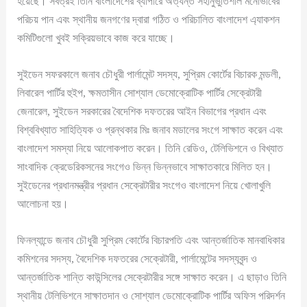
হয়েছে। সর্বত্রই তিনি বাংলাদেশের ব্যাপারে অত্যন্ত সহানুভুতিশীল মনোভাবের
পরিচয় পান এবং স্থানীয় জনগণের দ্বারা গঠিত ও পরিচালিত বাংলাদেশ এ্যাকশন
কমিটিগুলো খুবই সক্রিয়ভাবে কাজ করে যাচ্ছে।
সুইডেন সফরকালে জনাব চৌধুরী পার্লামেন্ট সদস্য, সুপ্রিম কোর্টের বিচারক মন্ডলী,
লিবারেল পার্টির হুইপ, ক্ষমতাসীন সোশ্যাল ডেমোক্রোটিক পার্টির সেক্রেটারী
জেনারেল, সুইডেন সরকারের বৈদেশিক দফতরের আইন বিভাগের প্রধান এবং
বিশ্ববিখ্যাত সাহিত্যিক ও প্রন্থকার মিঃ জনাব মডালের সংগে সাক্ষাত করেন এবং
বাংলাদেশ সমস্যা নিয়ে আলোকপাত করেন। তিনি রেডিও, টেলিভিশনে ও বিখ্যাত
সাংবাদিক ক্রেডেরিকসনের সংগেও ভিন্ন ভিন্নভাবে সাক্ষাতকারে মিলিত হন।
সুইডেনের প্রধানমন্ত্রীর প্রধান সেক্রেটারীর সংগেও বাংলাদেশ নিয়ে খোলাখুলি
আলোচনা হয়।
ফিনল্যান্ডে জনাব চৌধুরী সুপ্রিম কোর্টের বিচারপতি এবং আন্তর্জাতিক মানবাধিকার
কমিশনের সদস্য, বৈদেশিক দফতরের সেক্রেটারী, পার্লামেন্টের সদস্যবৃন্দ ও
আন্তর্জাতিক শান্তি কাউন্সিলের সেক্রেটারীর সঙ্গে সাক্ষাত করেন। এ ছাড়াও তিনি
স্থানীয় টেলিভিশনে সাক্ষাতদান ও সোশ্যাল ডেমোক্রোটিক পার্টির অফিস পরিদর্শন