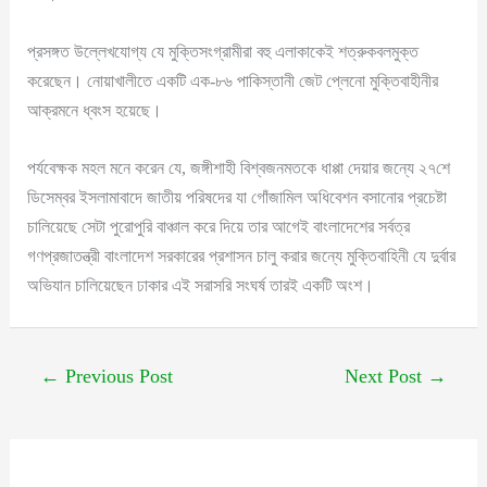
প্রসঙ্গত উল্লেখযোগ্য যে মুক্তিসংগ্রামীরা বহু এলাকাকেই শত্রুকবলমুক্ত
করেছেন। নোয়াখালীতে একটি এক-৮৬ পাকিস্তানী জেট প্লেনো মুক্তিবাহীনীর
আক্রমনে ধ্বংস হয়েছে।
পর্যবেক্ষক মহল মনে করেন যে, জঙ্গীশাহী বিশ্বজনমতকে ধাপ্পা দেয়ার জন্যে ২৭শে
ডিসেম্বর ইসলামাবাদে জাতীয় পরিষদের যা গোঁজামিল অধিবেশন বসানোর প্রচেষ্টা
চালিয়েছে সেটা পুরোপুরি বাঞ্চাল করে দিয়ে তার আগেই বাংলাদেশের সর্বত্র
গণপ্রজাতন্ত্রী বাংলাদেশ সরকারের প্রশাসন চালু করার জন্যে মুক্তিবাহিনী যে দুর্বার
অভিযান চালিয়েছেন ঢাকার এই সরাসরি সংঘর্ষ তারই একটি অংশ।
←
Previous Post
Next Post
→