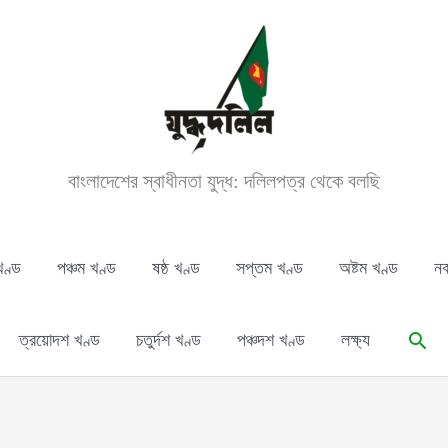
বাংলাদেশের স্বাধীনতা যুদ্ধ: দলিলপত্র থেকে বলছি
খণ্ড
পঞ্চম খণ্ড
ষষ্ঠ খণ্ড
সপ্তম খণ্ড
অষ্টম খণ্ড
নব
Sear
ত্রয়োদশ খণ্ড
চতুর্দশ খণ্ড
পঞ্চদশ খণ্ড
লক্ষ্য