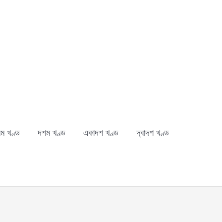
ম খণ্ড
দশম খণ্ড
একাদশ খণ্ড
দ্বাদশ খণ্ড
ch