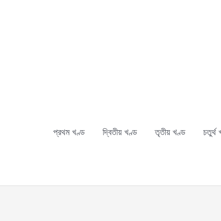
Skip
to
content
প্রথম খণ্ড
দ্বিতীয় খণ্ড
তৃতীয় খণ্ড
চতুর্থ 